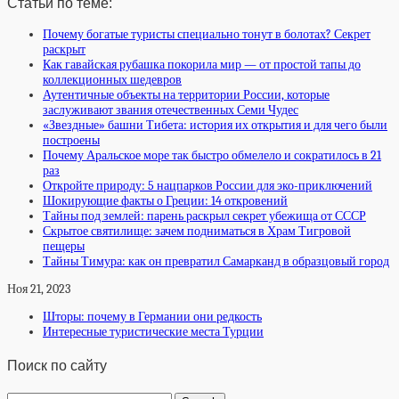
Статьи по теме:
Почему богатые туристы специально тонут в болотах? Секрет
раскрыт
Как гавайская рубашка покорила мир — от простой тапы до
коллекционных шедевров
Аутентичные объекты на территории России, которые
заслуживают звания отечественных Семи Чудес
«Звездные» башни Тибета: история их открытия и для чего были
построены
Почему Аральское море так быстро обмелело и сократилось в 21
раз
Откройте природу: 5 нацпарков России для эко-приключений
Шокирующие факты о Греции: 14 откровений
Тайны под землей: парень раскрыл секрет убежища от СССР
Скрытое святилище: зачем подниматься в Храм Тигровой
пещеры
Тайны Тимура: как он превратил Самарканд в образцовый город
Ноя 21, 2023
Шторы: почему в Германии они редкость
Интересные туристические места Турции
Поиск по сайту