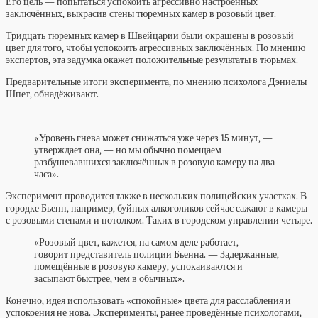
Его цель — попытаться успокоить агрессивно настроенных
заключённых, выкрасив стены тюремных камер в розовый цвет.
Тридцать тюремных камер в Швейцарии были окрашены в розовый
цвет для того, чтобы успокоить агрессивных заключённых. По мнению
экспертов, эта задумка окажет положительные результаты в тюрьмах.
Предварительные итоги эксперимента, по мнению психолога Дэниелы
Шпет, обнадёживают.
«Уровень гнева может снижаться уже через 15 минут, —
утверждает она, — но мы обычно помещаем
разбушевавшихся заключённых в розовую камеру на два
часа».
Эксперимент проводится также в нескольких полицейских участках. В
городке Бьенн, например, буйных алкоголиков сейчас сажают в камеры
с розовыми стенами и потолком. Таких в городском управлении четыре.
«Розовый цвет, кажется, на самом деле работает, —
говорит представитель полиции Бьенна. — Задержанные,
помещённые в розовую камеру, успокаиваются и
засыпают быстрее, чем в обычных».
Конечно, идея использовать «спокойные» цвета для расслабления и
успокоения не нова. Эксперименты, ранее проведённые психологами,