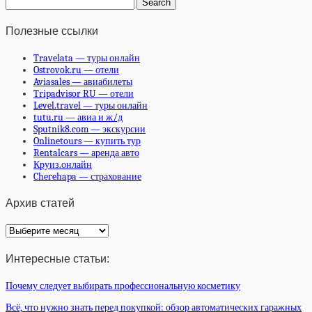
Полезные ссылки
Travelata — туры онлайн
Ostrovok.ru — отели
Aviasales — авиабилеты
Tripadvisor RU — отели
Level.travel — туры онлайн
tutu.ru — авиа и ж/д
Sputnik8.com — экскурсии
Onlinetours — купить тур
Rentalcars — аренда авто
Круиз.онлайн
Cherehapa — страхование
Архив статей
Архив
статей
Интересные статьи:
Почему следует выбирать профессиональную косметику
Всё, что нужно знать перед покупкой: обзор автоматических гаражных