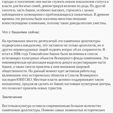
городах и поселениях они могли служить неким показателем статуса и
власти для богатых семей, демонстрируя величие их рода. По другой
гипотезе, часть башен, особенно высоких, строились с целью
наблюдения и оповещения о приближающихся захватчиках. В древние
времена эти регионы были населены многочисленными
воинствующими племенами, поэтому такие доводы вполне уместны.
Что с башнями сейчас
На протяжении многих десятилетий эти памятники архитектуры
подвергались вандализму, что заставило не только археологов, но и
других неравнодушных людей поднять вопрос об их сохранности. В
итоге в 2006 году Гималайские башни были включены в список
исчезающих культурных объектов Всемирного фонда памятников. Эта
некоммерческая организация выделила деньги на реставрацию части
башен, а также смогла привлечь к ним внимание широкой
общественности. На данный момент идет активная работа над
включением этих исторических объектов в Список Всемирного
наследия ЮНЕСКО. Местные власти активно поддерживают такую
инициативу, предлагая сделать из башен настоящие культурные центры,
что позволит привлечь новых туристов.
Заключение
Восточная культура оставила современникам большое количество
памятников архитектуры. Помимо самых знаменитых исторических