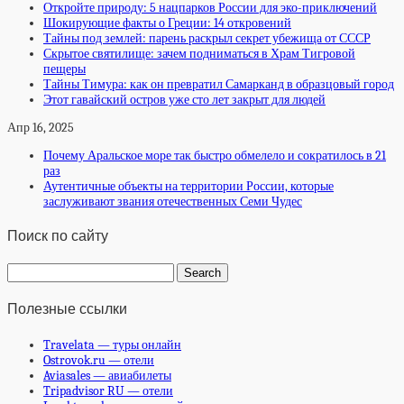
Откройте природу: 5 нацпарков России для эко-приключений
Шокирующие факты о Греции: 14 откровений
Тайны под землей: парень раскрыл секрет убежища от СССР
Скрытое святилище: зачем подниматься в Храм Тигровой
пещеры
Тайны Тимура: как он превратил Самарканд в образцовый город
Этот гавайский остров уже сто лет закрыт для людей
Апр 16, 2025
Почему Аральское море так быстро обмелело и сократилось в 21
раз
Аутентичные объекты на территории России, которые
заслуживают звания отечественных Семи Чудес
Поиск по сайту
Полезные ссылки
Travelata — туры онлайн
Ostrovok.ru — отели
Aviasales — авиабилеты
Tripadvisor RU — отели