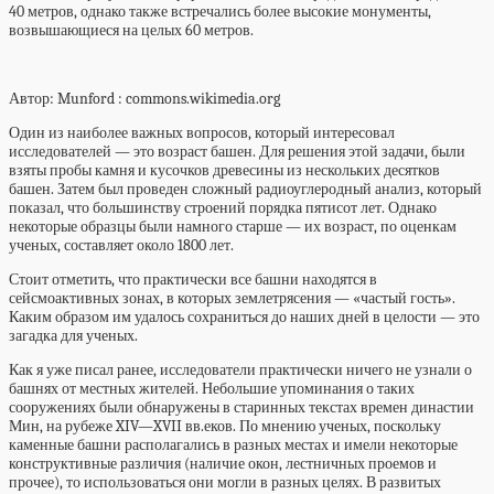
40 метров, однако также встречались более высокие монументы,
возвышающиеся на целых 60 метров.
Автор: Munford
: commons.wikimedia.org
Один из наиболее важных вопросов, который интересовал
исследователей — это возраст башен. Для решения этой задачи, были
взяты пробы камня и кусочков древесины из нескольких десятков
башен. Затем был проведен сложный радиоуглеродный анализ, который
показал, что большинству строений порядка пятисот лет. Однако
некоторые образцы были намного старше — их возраст, по оценкам
ученых, составляет около 1800 лет.
Стоит отметить, что практически все башни находятся в
сейсмоактивных зонах, в которых землетрясения — «частый гость».
Каким образом им удалось сохраниться до наших дней в целости — это
загадка для ученых.
Как я уже писал ранее, исследователи практически ничего не узнали о
башнях от местных жителей. Небольшие упоминания о таких
сооружениях были обнаружены в старинных текстах времен династии
Мин, на рубеже
XIV—XVII вв.еков. По мнению ученых, поскольку
каменные башни располагались в разных местах и имели некоторые
конструктивные различия (наличие окон, лестничных проемов и
прочее), то использоваться они могли в разных целях. В развитых