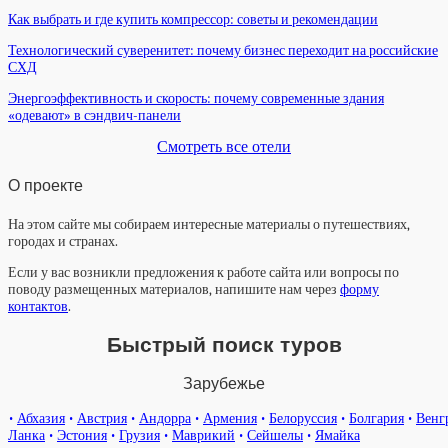
Как выбрать и где купить компрессор: советы и рекомендации
Технологический суверенитет: почему бизнес переходит на российские
СХД
Энергоэффективность и скорость: почему современные здания
«одевают» в сэндвич-панели
Смотреть все отели
О проекте
На этом сайте мы собираем интересные материалы о путешествиях,
городах и странах.
Если у вас возникли предложения к работе сайта или вопросы по
поводу размещенных материалов, напишите нам через
форму
контактов
.
Быстрый поиск туров
Зарубежье
•
Абхазия
•
Австрия
•
Андорра
•
Армения
•
Белоруссия
•
Болгария
•
Венг
Ланка
•
Эстония
•
Грузия
•
Маврикий
•
Сейшелы
•
Ямайка