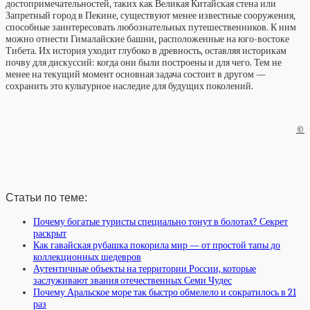
достопримечательностей, таких как Великая Китайская стена или
Запретный город в Пекине, существуют менее известные сооружения,
способные заинтересовать любознательных путешественников. К ним
можно отнести Гималайские башни, расположенные на юго-востоке
Тибета. Их история уходит глубоко в древность, оставляя историкам
почву для дискуссий: когда они были построены и для чего. Тем не
менее на текущий момент основная задача состоит в другом —
сохранить это культурное наследие для будущих поколений.
©
Статьи по теме:
Почему богатые туристы специально тонут в болотах? Секрет
раскрыт
Как гавайская рубашка покорила мир — от простой тапы до
коллекционных шедевров
Аутентичные объекты на территории России, которые
заслуживают звания отечественных Семи Чудес
Почему Аральское море так быстро обмелело и сократилось в 21
раз