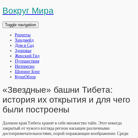
Вокруг Мира
Toggle navigation
Рецепты
Хендмейд
Дом и Сад
Здоровье
Женский Гид
Путешествия
Интересно
Шопинг Блог
КупиОбзор
«Звездные» башни Тибета:
история их открытия и для чего
были построены
Далекие края Тибета хранят в себе множество тайн. Этот некогда
закрытый от чужого взгляда регион насыщен различными
достопримечательностями, порой поражающие воображение. Среди