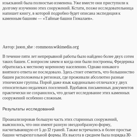
изысканий была полностью изменена. Уже вместе они приступили к
долгому изучению этих сооружений. Кстати, позже исследовательница
напишет книгу, в которой подробно будет описана экспедиция к
каменным башням — «Тайные башни Гималаев».
Автор: jason_she
: commons.wikimedia.org
В течение пяти лет непрерывной работы было найдено более двух сотен
таких башен. С вопросом зачем и когда они были построены, Фредерика
обратилась к местному коренному населению. Однако никакого
внятного ответа не последовало. Здесь стоит отметить, что большинство
башен расположены в регионах, где проживали абсолютно разные
этнические группы. Порой даже язык кардинально отличался у двух
относительно недалеких поселений. Вдобавок письменных документов
практически не сохранилось, что делает исследование этих каменных
сооружений особенно сложным.
Результаты исследований
Проанализировав большую часть этих старинных сооружений,
выяснилось, что они имеют разную звездообразную форму,
насчитывающую от 5 до 12 граней. Также встречались и более простые
башни четырехугольной формы. Их высота в среднем была порядка 30-