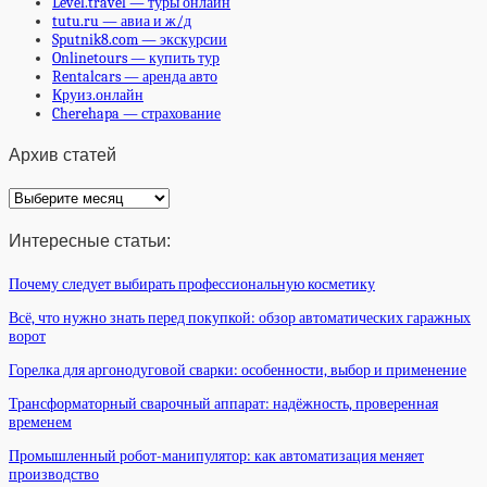
Level.travel — туры онлайн
tutu.ru — авиа и ж/д
Sputnik8.com — экскурсии
Onlinetours — купить тур
Rentalcars — аренда авто
Круиз.онлайн
Cherehapa — страхование
Архив статей
Архив
статей
Интересные статьи:
Почему следует выбирать профессиональную косметику
Всё, что нужно знать перед покупкой: обзор автоматических гаражных
ворот
Горелка для аргонодуговой сварки: особенности, выбор и применение
Трансформаторный сварочный аппарат: надёжность, проверенная
временем
Промышленный робот-манипулятор: как автоматизация меняет
производство