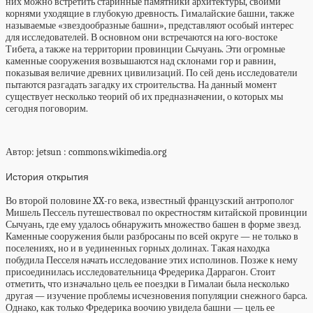
них можно встретить старинные памятники архитектуры, своими
корнями уходящие в глубокую древность. Гималайские башни, также
называемые «звездообразные башни», представляют особый интерес
для исследователей. В основном они встречаются на юго-востоке
Тибета, а также на территории провинции Сычуань. Эти огромные
каменные сооружения возвышаются над склонами гор и равнин,
показывая величие древних цивилизаций. По сей день исследователи
пытаются разгадать загадку их строительства. На данный момент
существует несколько теорий об их предназначении, о которых мы
сегодня поговорим.
Автор: jetsun
: commons.wikimedia.org
История открытия
Во второй половине XX-го века, известный французский антрополог
Мишель Пессель путешествовал по окрестностям китайской провинции
Сычуань, где ему удалось обнаружить множество башен в форме звезд.
Каменные сооружения были разбросаны по всей округе — не только в
поселениях, но и в уединенных горных долинах. Такая находка
побудила Песселя начать исследование этих исполинов. Позже к нему
присоединилась исследовательница Фредерика Даррагон. Стоит
отметить, что изначально цель ее поездки в Гималаи была несколько
другая — изучение проблемы исчезновения популяции снежного барса.
Однако, как только Фредерика воочию увидела башни — цель ее