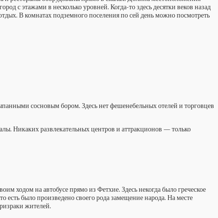
род с этажами в несколько уровней. Когда-то здесь десятки веков назад
отдых. В комнатах подземного поселения по сей день можно посмотреть
усыпанными сосновым бором. Здесь нет фешенебельных отелей и торговцев
скалы. Никаких развлекательных центров и аттракционов — только
оим ходом на автобусе прямо из Фетхие. Здесь некогда было греческое
 то есть было произведено своего рода замещение народа. На месте
призраки жителей.