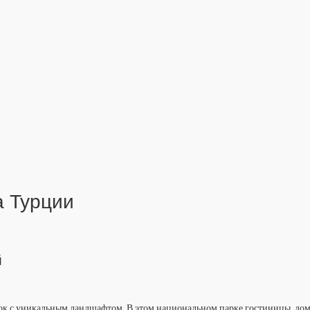
а Турции
й
к с уникальным ландшафтом. В этом национальном парке гостиницы, дом