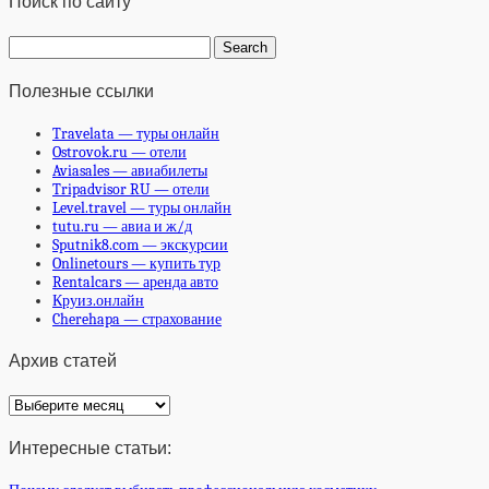
Поиск по сайту
Полезные ссылки
Travelata — туры онлайн
Ostrovok.ru — отели
Aviasales — авиабилеты
Tripadvisor RU — отели
Level.travel — туры онлайн
tutu.ru — авиа и ж/д
Sputnik8.com — экскурсии
Onlinetours — купить тур
Rentalcars — аренда авто
Круиз.онлайн
Cherehapa — страхование
Архив статей
Архив
статей
Интересные статьи: