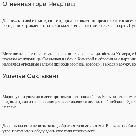
Огненная гора Янарташ
Для тех, кто любит загадочные природные явления, представляется возм
расщелин вырывается огонь. Создается впечатление, что скалы горят. П
Местное поверье гласит, что на вершине горы некогда обитала Химера
поселян от чудовища. Он вышел на бой с Химерой и сбросил ее с верши
находятся огромные залежи природного газа, который, выходя наружу, во
Ущелье Саклыкент
Маршрут по ущелью имеет протяженность около 2 км. Большинство путеш
водопады, каньоны и горная река составляют живописный пейзаж. Те, кт
нелегко.
До каньона вполне возможно добраться своими силами. В начале необходи
утра, потом что к обеду здесь уже толпятся туристы.