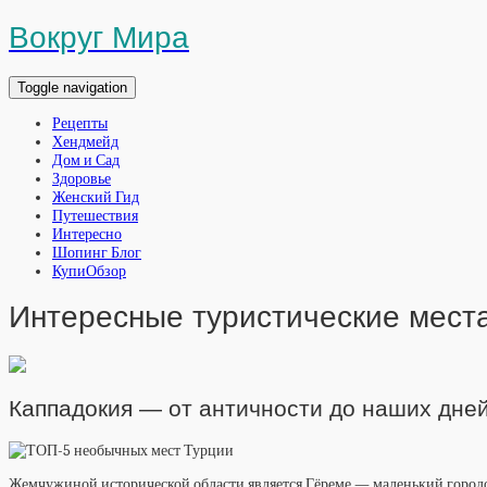
Вокруг Мира
Toggle navigation
Рецепты
Хендмейд
Дом и Сад
Здоровье
Женский Гид
Путешествия
Интересно
Шопинг Блог
КупиОбзор
Интересные туристические мест
Каппадокия — от античности до наших дне
Жемчужиной исторической области является Гёреме — маленький городо