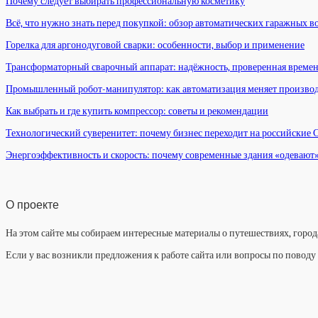
Почему следует выбирать профессиональную косметику
Всё, что нужно знать перед покупкой: обзор автоматических гаражных в
Горелка для аргонодуговой сварки: особенности, выбор и применение
Трансформаторный сварочный аппарат: надёжность, проверенная време
Промышленный робот-манипулятор: как автоматизация меняет произво
Как выбрать и где купить компрессор: советы и рекомендации
Технологический суверенитет: почему бизнес переходит на российские
Энергоэффективность и скорость: почему современные здания «одевают
О проекте
На этом сайте мы собираем интересные материалы о путешествиях, города
Если у вас возникли предложения к работе сайта или вопросы по повод