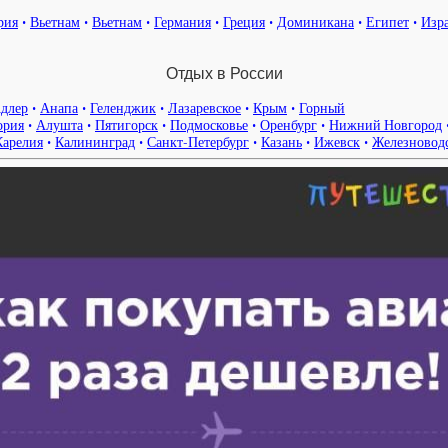
рия
•
Вьетнам
•
Вьетнам
•
Германия
•
Греция
•
Доминикана
•
Египет
•
Изр
Отдых в России
длер
•
Анапа
•
Геленджик
•
Лазаревское
•
Крым
•
Горный
ория
•
Алушта
•
Пятигорск
•
Подмосковье
•
Оренбург
•
Нижний Новгород
Карелия
•
Калининград
•
Санкт-Петербург
•
Казань
•
Ижевск
•
Железновод