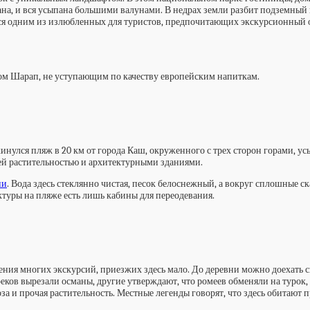
ана, и вся усыпана большими валунами. В недрах земли разбит подземный го
ется одним из излюбленных для туристов, предпочитающих экскурсионный 
ом Шарап, не уступающим по качеству европейским напиткам.
кинулся пляж в 20 км от города Каш, окруженного с трех сторон горами, 
й растительностью и архитектурными зданиями.
ии
. Вода здесь стеклянно чистая, песок белоснежный, а вокруг сплошные 
туры на пляже есть лишь кабины для переодевания.
ения многих экскурсий, приезжих здесь мало. До деревни можно доехать св
реков вырезали османы, другие утверждают, что ромеев обменяли на турок,
за и прочая растительность. Местные легенды говорят, что здесь обитают 