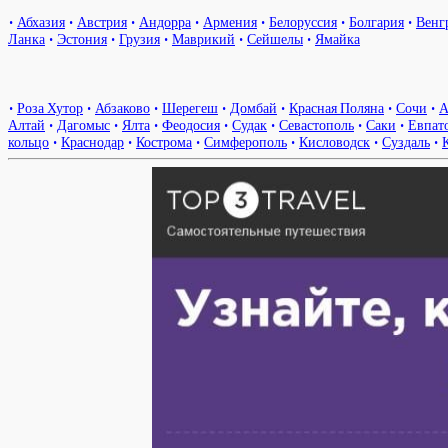
•
Абхазия
•
Австрия
•
Андорра
•
Армения
•
Белоруссия
•
Болгария
•
Венг
Ланка
•
Эстония
•
Грузия
•
Маврикий
•
Сейшелы
•
Ямайка
•
Роза Хутор
•
Абзаково
•
Шерегеш
•
Домбай
•
Красная Поляна
•
Сочи
•
А
Алтай
•
Дагомыс
•
Ялта
•
Феодосия
•
Судак
•
Севастополь
•
Саки
•
Евпат
кольцо
•
Краснодар
•
Кострома
•
Симферополь
•
Кисловодск
•
Суздаль
•