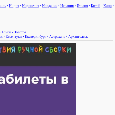
аиль
•
Индия
•
Индонезия
•
Иордания
•
Испания
•
Италия
•
Китай
•
Кипр
•
•
Томск
•
Золотое
ск
•
Ессентуки
•
Екатеринбург
•
Астрахань
•
Архангельск