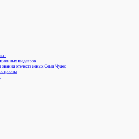
рыт
екционных шедевров
т звания отечественных Семи Чудес
построены
з