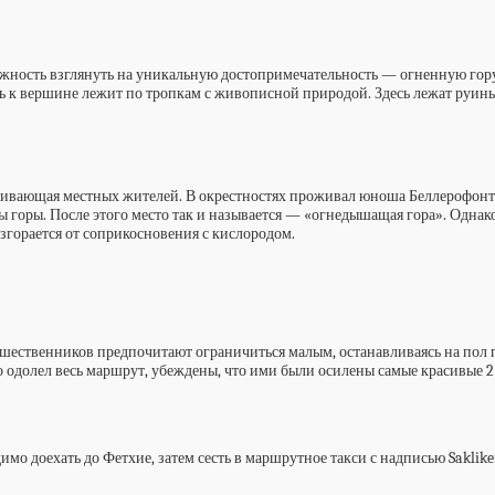
ожность взглянуть на уникальную достопримечательность — огненную гору 
уть к вершине лежит по тропкам с живописной природой. Здесь лежат руины
, убивающая местных жителей. В окрестностях проживал юноша Беллерофо
ны горы. После этого место так и называется — «огнедышащая гора». Одна
згорается от соприкосновения с кислородом.
ественников предпочитают ограничиться малым, останавливаясь на пол пу
о одолел весь маршрут, убеждены, что ими были осилены самые красивые 2 
мо доехать до Фетхие, затем сесть в маршрутное такси с надписью Saklike