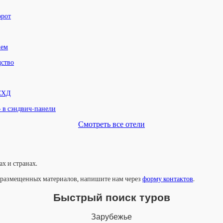
орот
нем
дство
 СХД
» в сэндвич-панели
Смотреть все отели
х и странах.
у размещенных материалов, напишите нам через
форму контактов
.
Быстрый поиск туров
Зарубежье