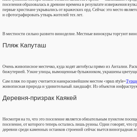
поселения образовалась в древние времена в результате извержения вулк
первые христиане укрывались от вражеских орд. Сейчас это место явля
и сфотографировать утварь жителей тех лет.
В местности сильно развито виноделие. Местные винокуры торгуют вин
Пляж Капуташ
Очень живописное местечко, куда ходят автобусы прямо из Анталии. Рас
бижутерией. Узкие улицы, вымощенные булыжником, украшены цветуще
Сам пляж по праву считается наикрасивейшим местом <span style=
Турц
живописная природа и удивительный ландшафт. Из объектов инфраструк
Деревня-призрак Каякей
Несмотря на то, что это поселение является обязательным пунктом посещ
поселение, от которого теперь остались лишь руины. Одни говорят, что г
деревни среди каменных останков строений сейчас вьется виноградная ло