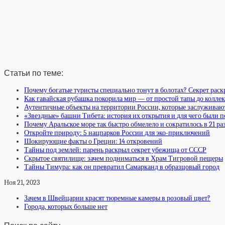
Статьи по теме:
Почему богатые туристы специально тонут в болотах? Секрет раск
Как гавайская рубашка покорила мир — от простой тапы до колл
Аутентичные объекты на территории России, которые заслуживаю
«Звездные» башни Тибета: история их открытия и для чего были 
Почему Аральское море так быстро обмелело и сократилось в 21 ра
Откройте природу: 5 нацпарков России для эко-приключений
Шокирующие факты о Греции: 14 откровений
Тайны под землей: парень раскрыл секрет убежища от СССР
Скрытое святилище: зачем подниматься в Храм Тигровой пещеры
Тайны Тимура: как он превратил Самарканд в образцовый город
Ноя 21, 2023
Зачем в Швейцарии красят тюремные камеры в розовый цвет?
Города, которых больше нет