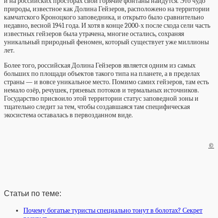
и на российских просторах свои горячие фонтаны найдутся. Это чудо
природы, известное как Долина Гейзеров, расположено на территории
камчатского Кроноцкого заповедника, и открыто было сравнительно
недавно, весной 1941 года. И хотя в конце 2000-х после схода сели часть
известных гейзеров была утрачена, многие остались, сохраняя
уникальный природный феномен, который существует уже миллионы
лет.
Более того, российская Долина Гейзеров является одним из самых
больших по площади объектов такого типа на планете, а в пределах
страны — и вовсе уникальное место. Помимо самих гейзеров, там есть
немало озёр, речушек, грязевых потоков и термальных источников.
Государство присвоило этой территории статус заповедной зоны и
тщательно следит за тем, чтобы создавшаяся там специфическая
экосистема оставалась в первозданном виде.
©
Статьи по теме:
Почему богатые туристы специально тонут в болотах? Секрет