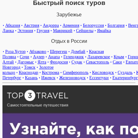
Быстрый поиск туров
Зарубежье
•
Абхазия
•
Австрия
•
Андорра
•
Армения
•
Белоруссия
•
Болгария
•
Венг
Ланка
•
Эстония
•
Грузия
•
Маврикий
•
Сейшелы
•
Ямайка
Отдых в России
•
Роза Хутор
•
Абзаково
•
Шерегеш
•
Домбай
•
Красная
Поляна
•
Сочи
•
Адлер
•
Анапа
•
Геленджик
•
Лазаревское
•
Крым
•
Горн
Алтай
•
Дагомыс
•
Ялта
•
Феодосия
•
Судак
•
Севастополь
•
Саки
•
Евпат
Новгород
•
Томск
•
Золотое
кольцо
•
Краснодар
•
Кострома
•
Симферополь
•
Кисловодск
•
Суздаль
•
Петербург
•
Казань
•
Ижевск
•
Железноводск
•
Ессентуки
•
Екатеринбург