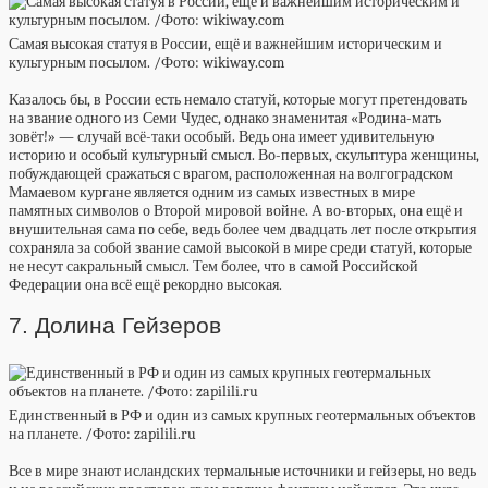
Самая высокая статуя в России, ещё и важнейшим историческим и
культурным посылом. /Фото: wikiway.com
Казалось бы, в России есть немало статуй, которые могут претендовать
на звание одного из Семи Чудес, однако знаменитая «Родина-мать
зовёт!» — случай всё-таки особый. Ведь она имеет удивительную
историю и особый культурный смысл. Во-первых, скульптура женщины,
побуждающей сражаться с врагом, расположенная на волгоградском
Мамаевом кургане является одним из самых известных в мире
памятных символов о Второй мировой войне. А во-вторых, она ещё и
внушительная сама по себе, ведь более чем двадцать лет после открытия
сохраняла за собой звание самой высокой в мире среди статуй, которые
не несут сакральный смысл. Тем более, что в самой Российской
Федерации она всё ещё рекордно высокая.
7. Долина Гейзеров
Единственный в РФ и один из самых крупных геотермальных объектов
на планете. /Фото: zapilili.ru
Все в мире знают исландских термальные источники и гейзеры, но ведь