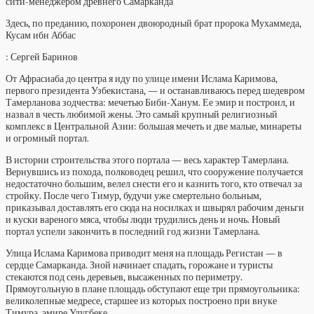
Здесь, по преданию, похоронен двоюродный брат пророка Мухаммеда,
Кусам ибн Аббас
: Сергей Баринов
От Афрасиаба до центра я иду по улице имени Ислама Каримова,
первого президента Узбекистана, — и останавливаюсь перед шедевром
Тамерланова зодчества: мечетью Биби-Ханум. Ее эмир и построил, и
назвал в честь любимой жены. Это самый крупный религиозный
комплекс в Центральной Азии: большая мечеть и две малые, минареты
и огромный портал.
В истории строительства этого портала — весь характер Тамерлана.
Вернувшись из похода, полководец решил, что сооружение получается
недостаточно большим, велел снести его и казнить того, кто отвечал за
стройку. После чего Тимур, будучи уже смертельно больным,
приказывал доставлять его сюда на носилках и швырял рабочим деньги
и куски вареного мяса, чтобы люди трудились день и ночь. Новый
портал успели закончить в последний год жизни Тамерлана.
Улица Ислама Каримова приводит меня на площадь Регистан — в
сердце Самарканда. Зной начинает спадать, горожане и туристы
стекаются под сень деревьев, высаженных по периметру.
Прямоугольную в плане площадь обступают еще три прямоугольника:
великолепные медресе, старшее из которых построено при внуке
Тимура, эмире Улугбеке.