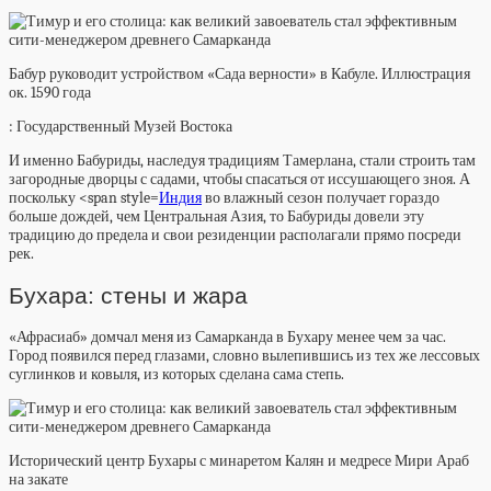
Бабур руководит устройством «Сада верности» в Кабуле. Иллюстрация
ок. 1590 года
: Государственный Музей Востока
И именно Бабуриды, наследуя традициям Тамерлана, стали строить там
загородные дворцы с садами, чтобы спасаться от иссушающего зноя. А
поскольку <span style=
Индия
во влажный сезон получает гораздо
больше дождей, чем Центральная Азия, то Бабуриды довели эту
традицию до предела и свои резиденции располагали прямо посреди
рек.
Бухара: стены и жара
«Афрасиаб» домчал меня из Самарканда в Бухару менее чем за час.
Город появился перед глазами, словно вылепившись из тех же лессовых
суглинков и ковыля, из которых сделана сама степь.
Исторический центр Бухары с минаретом Калян и медресе Мири Араб
на закате