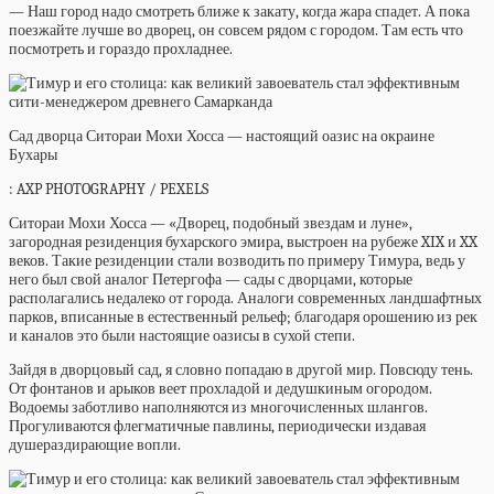
— Наш город надо смотреть ближе к закату, когда жара спадет. А пока
поезжайте лучше во дворец, он совсем рядом с городом. Там есть что
посмотреть и гораздо прохладнее.
Сад дворца Ситораи Мохи Хосса — настоящий оазис на окраине
Бухары
: AXP PHOTOGRAPHY / PEXELS
Ситораи Мохи Хосса — «Дворец, подобный звездам и луне»,
загородная резиденция бухарского эмира, выстроен на рубеже XIX и XX
веков. Такие резиденции стали возводить по примеру Тимура, ведь у
него был свой аналог Петергофа — сады с дворцами, которые
располагались недалеко от города. Аналоги современных ландшафтных
парков, вписанные в естественный рельеф; благодаря орошению из рек
и каналов это были настоящие оазисы в сухой степи.
Зайдя в дворцовый сад, я словно попадаю в другой мир. Повсюду тень.
От фонтанов и арыков веет прохладой и дедушкиным огородом.
Водоемы заботливо наполняются из многочисленных шлангов.
Прогуливаются флегматичные павлины, периодически издавая
душераздирающие вопли.