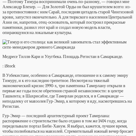
— Поэтому Тимура воспринимали очень по-разному, — говорил мне
Александр Блехер. — Для Золотой Орды он был крушителем всего: из-
за противостояния с ним Сарай, последняя цитадель старой Чингизовой
крови, запустел окончательно. А для тюркского населения Центральной
Азии он, напротив, отец-основатель, который построил прекрасные
памятники, развил этот край и создал новую модель власти,
опирающуюся на локальные культуры.
Медресе Тилля-Кари и Улугбека. Площадь Регистан в Самарканде.
: iStock
В Узбекистане, особенно в Самарканде, отношение и к самому эмиру
Тимуру, и к его наследию трепетное. Несмотря на тяжелый
экономический кризис 1990-х, три памятника Тамерлану открыли в
первые же годы после обретения страной независимости: в центре
Ташкента; в Шахрисабзе, где Тамерлан родился, и в Самарканде —
неподалеку от мавзолея Гур-Эмир, к которому я иду, насмотревшись на
Регистан.
Гур-Эмир — последний архитектурный проект Тамерлана:
распоряжение о строительстве было отдано в том же 1404 году, когда
переделывали портал Биби-Ханум. Я выбрал, кажется, лучшее время,
чтобы полюбоваться на мавзолей. Стремительный южный вечер бросает