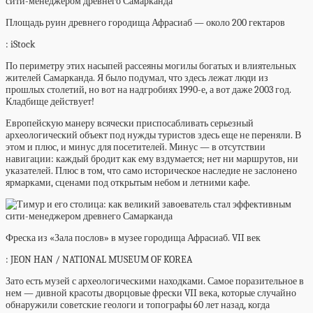
Площадь руин древнего городища Афрасиаб — около 200 гектаров
: iStock
По периметру этих насыпей рассеяны могилы богатых и влиятельных
жителей Самарканда. Я было подумал, что здесь лежат люди из
прошлых столетий, но вот на надгробиях 1990-е, а вот даже 2003 год.
Кладбище действует!
Европейскую манеру всячески приспосабливать серьезный
археологический объект под нужды туристов здесь еще не переняли. В
этом и плюс, и минус для посетителей. Минус — в отсутствии
навигации: каждый бродит как ему вздумается; нет ни маршрутов, ни
указателей. Плюс в том, что само историческое наследие не заслонено
ярмарками, сценами под открытым небом и летними кафе.
Фреска из «Зала послов» в музее городища Афрасиаб. VII век
: JEON HAN / NATIONAL MUSEUM OF KOREA
Зато есть музей с археологическими находками. Самое поразительное в
нем — дивной красоты дворцовые фрески VII века, которые случайно
обнаружили советские геологи и топографы 60 лет назад, когда