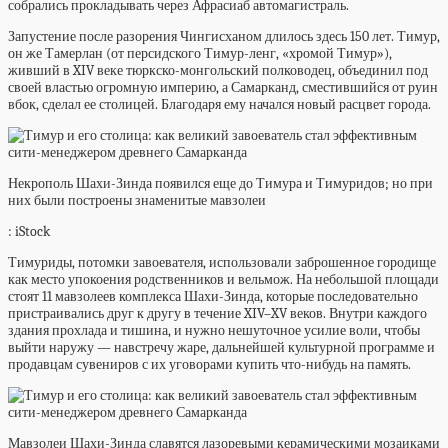
собрались прокладывать через Афрасиаб автомагистраль.
Запустение после разорения Чингисханом длилось здесь 150 лет. Тимур,
он же Тамерлан (от персидского Тимур-ленг, «хромой Тимур»),
живший в XIV веке тюркско-монгольский полководец, объединил под
своей властью огромную империю, а Самарканд, сместившийся от руин
вбок, сделал ее столицей. Благодаря ему начался новый расцвет города.
Некрополь Шахи-Зинда появился еще до Тимура и Тимуридов; но при
них были построены знаменитые мавзолеи
: iStock
Тимуриды, потомки завоевателя, использовали заброшенное городище
как место упокоения родственников и вельмож. На небольшой площади
стоят 11 мавзолеев комплекса Шахи-Зинда, которые последовательно
пристраивались друг к другу в течение XIV–XV веков. Внутри каждого
здания прохлада и тишина, и нужно нешуточное усилие воли, чтобы
выйти наружу — навстречу жаре, дальнейшей культурной программе и
продавцам сувениров с их уговорами купить что-нибудь на память.
Мавзолеи Шахи-Зинда славятся лазоревыми керамическими мозаиками