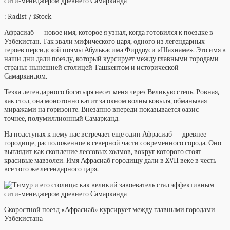
: Radist / iStock
Афрасиаб — новое имя, которое я узнал, когда готовился к поездке в
Узбекистан. Так звали мифического царя, одного из легендарных
героев персидской поэмы Абулькасима Фирдоуси «Шахнаме». Это имя в
наши дни дали поезду, который курсирует между главными городами
страны: нынешней столицей Ташкентом и исторической —
Самаркандом.
Тезка легендарного богатыря несет меня через Великую степь. Ровная,
как стол, она монотонно катит за окном волны ковыля, обманывая
миражами на горизонте. Внезапно впереди показывается оазис —
точнее, полумиллионный Самарканд.
На подступах к нему нас встречает еще один Афрасиаб — древнее
городище, расположенное в северной части современного города. Оно
выглядит как скопление лессовых холмов, вокруг которого стоят
красивые мавзолеи. Имя Афрасиаб городищу дали в XVII веке в честь
все того же легендарного царя.
Скоростной поезд «Афрасиаб» курсирует между главными городами
Узбекистана