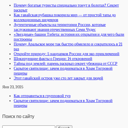
Почему богатые туристы специально тонут в болотах? Секрет
раскрыт
Как гавайская рубашка покорила мир — от простой тапы до
коллекционных шедевров
Аутентичные объекты на территории России, которые
заслуживают звания отечественных Семи Чудес
«Звездные» башни Тибета: история их открытия и для чего были
построены
Почему Аральское море так быстро обмелело и сократилось в 21
раз
Откройте природу: 5 нацпарков России для эко-приключений
Шокирующие факты о Греции: 14 откровений
Тайны под землей: парень раскрыл секрет убежища от СССР
Скрытое святилище: зачем подниматься в Храм Тигровой
пещеры
Этот гавайский остров уже сто лет закрыт для людей
Янв 23, 2025
Как отправиться в групповой тур
Скрытое святилище: зачем подниматься в Храм Тигровой
пещеры
Поиск по сайту