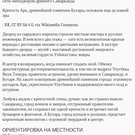
Крепость Арк, древнейший памятник Бухары, основали еще до нашей
эры
: RK, CC BY-SA 4.0, via Wikimedia Commons
Дворец из сырцового кирпича строили местные мастера и русские
инженеры. В нем всего два этажа — зато есть великолепные крытые
веранды с ростовыми окнами и цветными витражами. А внутри
бывшего дворца — музей с выставкой достижений эмирского
хозяйства, включая гордость Узбекистана: ковры.
В центр я возвращаюсь, когда начинает спадать зной. Обхожу
архитектурные достопримечательности, в том числе медресе Улугбека.
Внук Тимура, правитель-астроном, уделял внимание и Самарканду, и
Бухаре. На закате осматриваю древнейший памятник города: огромную
цитадель Арк, укрепленную Улугбеком и выдержавшую много осад и
штурмов.
Любуясь видом с крепостной стены, думаю: как же странно вышло.
Самарканд, город воинов и эмиров, отстроенный правителем-
завоевателем, не сохранил ни одной крепости и встречает негой
бульваров и фонтанов. А Бухара, город купцов и роскоши, предстает
кирпичным монолитом с огромной твердыней в центре.
ОРИЕНТИРОВКА НА МЕСТНОСТИ