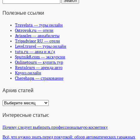
Полезные ссылки
Travelata — туры онлайн
Ostrovok.ru — отели
Aviasales — авиабилеты
Tripadvisor RU — отели
Level.travel — туры онлайн
tutu.ru — авиа и ж/д
Sputnik8.com — экскурсии
Onlinetours — купить тур
Rentalcars — аренда авто
Круиз.онлайн
Cherehapa — страхование
Архив статей
Архив
статей
Интересные статьи:
Почему следует выбирать профессиональную косметику
Всё, что нужно знать перед покупкой: обзор автоматических гаражных