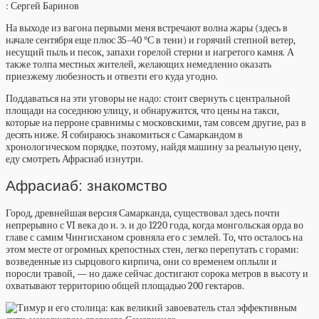
: Сергей Баринов
На выходе из вагона первыми меня встречают волна жары (здесь в
начале сентября еще плюс 35–40 °С в тени) и горячий степной ветер,
несущий пыль и песок, запахи горелой стерни и нагретого камня. А
также толпа местных жителей, желающих немедленно оказать
приезжему любезность и отвезти его куда угодно.
Поддаваться на эти уговоры не надо: стоит свернуть с центральной
площади на соседнюю улицу, и обнаружится, что цены на такси,
которые на перроне сравнимы с московскими, там совсем другие, раз в
десять ниже. Я собираюсь знакомиться с Самаркандом в
хронологическом порядке, поэтому, найдя машину за реальную цену,
еду смотреть Афрасиаб изнутри.
Афрасиаб: знакомство
Город, древнейшая версия Самарканда, существовал здесь почти
непрерывно с VI века до н. э. и до 1220 года, когда монгольская орда во
главе с самим
Чингисханом
сровняла его с землей. То, что осталось на
этом месте от огромных крепостных стен, легко перепутать с горами:
возведенные из сырцового кирпича, они со временем оплыли и
поросли травой, — но даже сейчас достигают сорока метров в высоту и
охватывают территорию общей площадью 200 гектаров.