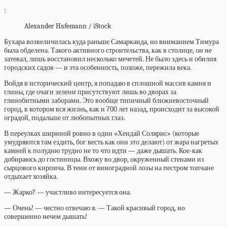
:
Alexander Hafemann / iStock
Бухара возвеличилась куда раньше Самарканда, но вниманием Тимура
была обделена. Такого активного строительства, как в столице, он не
затевал, лишь восстановил несколько мечетей. Не было здесь и обилия
городских садов — и эта особенность, похоже, пережила века.
Войдя в исторический центр, я попадаю в сплошной массив камня и
глины, где очаги зелени присутствуют лишь во дворах за
глинобитными заборами. Это вообще типичный ближневосточный
город, в котором вся жизнь, как и 700 лет назад, происходит за высокой
оградой, подальше от любопытных глаз.
В переулках шириной ровно в один «Хендай Солярис» (которые
умудряются там ездить, бог весть как они это делают) от жара нагретых
камней к полудню трудно не то что идти — даже дышать. Кое-как
добираюсь до гостиницы. Вхожу во двор, окруженный стенами из
сырцового кирпича. В тени от виноградной лозы на пестром топчане
отдыхает хозяйка.
— Жарко? — участливо интересуется она.
— Очень! — честно отвечаю я. — Такой красивый город, но
совершенно нечем дышать!