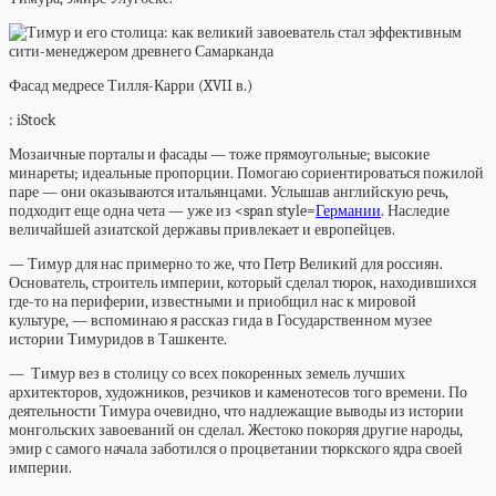
Фасад медресе Тилля-Карри (XVII в.)
: iStock
Мозаичные порталы и фасады — тоже прямоугольные; высокие
минареты; идеальные пропорции. Помогаю сориентироваться пожилой
паре — они оказываются итальянцами. Услышав английскую речь,
подходит еще одна чета — уже из <span style=
Германии
. Наследие
величайшей азиатской державы привлекает и европейцев.
— Тимур для нас примерно то же, что Петр Великий для россиян.
Основатель, строитель империи, который сделал тюрок, находившихся
где-то на периферии, известными и приобщил нас к мировой
культуре, — вспоминаю я рассказ гида в Государственном музее
истории Тимуридов в Ташкенте.
— Тимур вез в столицу со всех покоренных земель лучших
архитекторов, художников, резчиков и каменотесов того времени. По
деятельности Тимура очевидно, что надлежащие выводы из истории
монгольских завоеваний он сделал. Жестоко покоряя другие народы,
эмир с самого начала заботился о процветании тюркского ядра своей
империи.