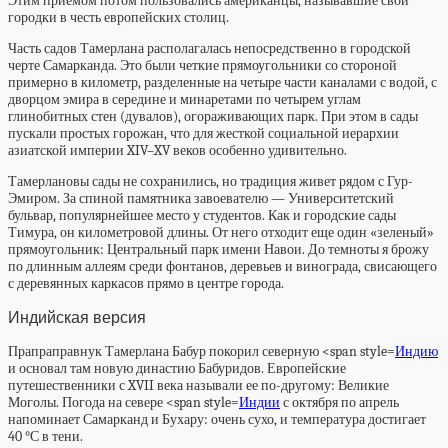
Этим приемом потом пользовались американцы, называвшие свои
городки в честь европейских столиц.
Часть садов Тамерлана располагалась непосредственно в городской
черте Самарканда. Это были четкие прямоугольники со стороной
примерно в километр, разделенные на четыре части каналами с водой, с
дворцом эмира в середине и минаретами по четырем углам
глинобитных стен (дувалов), огораживающих парк. При этом в сады
пускали простых горожан, что для жесткой социальной иерархии
азиатской империи XIV–XV веков особенно удивительно.
Тамерлановы сады не сохранились, но традиция живет рядом с Гур-
Эмиром. За спиной памятника завоевателю — Университетский
бульвар, популярнейшее место у студентов. Как и городские сады
Тимура, он километровой длины. От него отходит еще один «зеленый»
прямоугольник: Центральный парк имени Навои. До темноты я брожу
по длинным аллеям среди фонтанов, деревьев и винограда, свисающего
с деревянных каркасов прямо в центре города.
Индийская версия
Прапраправнук Тамерлана Бабур покорил северную <span style=
Индию
и основал там новую династию Бабуридов. Европейские
путешественники с XVII века называли ее по-другому: Великие
Моголы. Погода на севере <span style=
Индии
с октября по апрель
напоминает Самарканд и Бухару: очень сухо, и температура достигает
40 °С в тени.