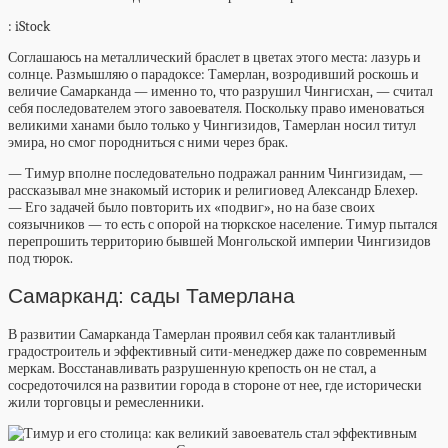
: iStock
Соглашаюсь на металлический браслет в цветах этого места: лазурь и
солнце. Размышляю о парадоксе: Тамерлан, возродивший роскошь и
величие Самарканда — именно то, что разрушил
Чингисхан, — считал
себя последователем этого завоевателя. Поскольку право именоваться
великими ханами было только у Чингизидов, Тамерлан носил титул
эмира, но смог породниться с ними через брак.
— Тимур вполне последовательно подражал ранним Чингизидам, —
рассказывал мне знакомый историк и религиовед Александр Блехер.
— Его задачей было повторить их «подвиг», но на базе своих
соязычников — то есть с опорой на тюркское население. Тимур пытался
перепрошить территорию бывшей Монгольской империи Чингизидов
под тюрок.
Самарканд: сады Тамерлана
В развитии Самарканда Тамерлан проявил себя как талантливый
градостроитель и эффективный сити-менеджер даже по современным
меркам. Восстанавливать разрушенную крепость он не стал, а
сосредоточился на развитии города в стороне от нее, где исторически
жили торговцы и ремесленники.