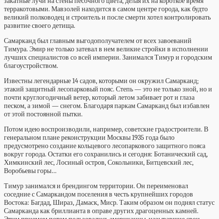
закатные лучи на стены песочного цвета, делая их на короткое время
терракотовыми. Мавзолей находится в самом центре города, как будто
великий полководец и строитель и после смерти хотел контролировать
развитие своего детища.
Самарканд был главным выгодополучателем от всех завоеваний
Тимура. Эмир не только затевал в нем великие стройки в исполнении
лучших специалистов со всей империи. Занимался Тимур и городским
благоустройством.
Известны легендарные 14 садов, которыми он окружил Самарканд;
этакий защитный лесопарковый пояс. Степь — это не только зной, но и
почти круглогодичный ветер, который летом забивает рот и глаза
песком, а зимой — снегом. Благодаря паркам Самарканд был избавлен
от этой постоянной пытки.
Потом идею воспроизводили, например, советские градостроители. В
генеральном плане реконструкции Москвы 1935 года было
предусмотрено создание кольцевого лесопаркового защитного пояса
вокруг города. Остатки его сохранились и сегодня: Ботанический сад,
Химкинский лес, Лосиный остров, Сокольники, Битцевский лес,
Воробьевы горы…
Тимур занимался и брендингом территории. Он переименовал
соседние с Самаркандом поселения в честь крупнейших городов
Востока: Багдад, Шираз, Дамаск, Миср. Таким образом он поднял статус
Самарканда как бриллианта в оправе других драгоценных камней.