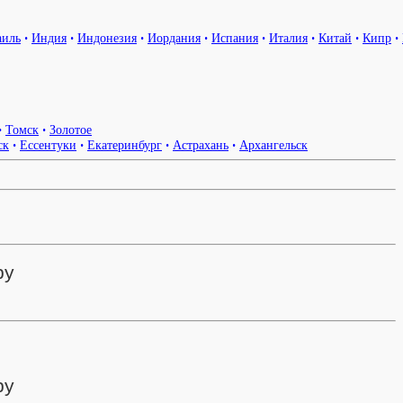
аиль
•
Индия
•
Индонезия
•
Иордания
•
Испания
•
Италия
•
Китай
•
Кипр
•
•
Томск
•
Золотое
ск
•
Ессентуки
•
Екатеринбург
•
Астрахань
•
Архангельск
ру
ру