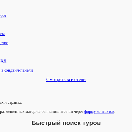
орот
нем
дство
 СХД
» в сэндвич-панели
Смотреть все отели
х и странах.
у размещенных материалов, напишите нам через
форму контактов
.
Быстрый поиск туров