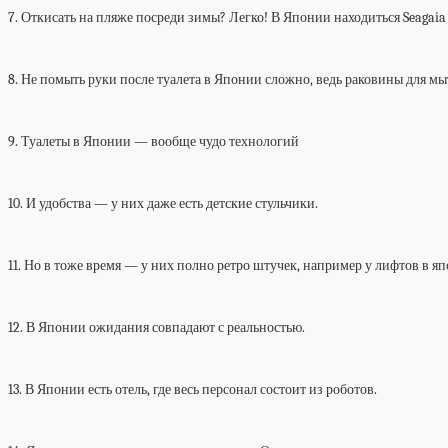
7. Откисать на пляже посреди зимы? Легко! В Японии находиться Seagai
8. Не помыть руки после туалета в Японии сложно, ведь раковины для мы
9. Туалеты в Японии — вообще чудо технологий
10. И удобства — у них даже есть детские стульчики.
11. Но в тоже время — у них полно ретро штучек, например у лифтов в 
12. В Японии ожидания совпадают с реальностью.
13. В Японии есть отель, где весь персонал состоит из роботов.