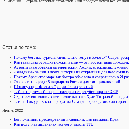
14. Япония — страна торговых автоматов. Они продают почти все, от нап
Статьи по теме:
Почему богатые туристы специально тонут в болотах? Секрет раск
Как гавайская рубашка покорила мир — от простой тапы до колл
Аутентичные объекты на территории России, которые заслуживаю
«Звездные» башни Тибета: история их открытия и для чего были 
Почему Аральское море так быстро обмелело и сократилось в 21 ра
Откройте природу: 5 нацпарков России для эко-приключений
Шокирующие факты о Греции: 14 откровений
Тайны под землей: парень раскрыл секрет убежища от СССР
Скрытое святилище: зачем подниматься в Храм Тигровой пещеры
Тайны Тимура: как он превратил Самарканд в образцовый город
Июн 4, 2022
Без политики, преследований и санкций. Так выглядит Иран
Как получить лицензию частного пилота (PPL)