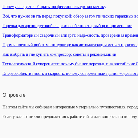
Почему следует выбирать профессиональную косметику
Всё, что нужно знать перед покупкой: обзор автоматических гаражных в
Горелка для аргонодуговой сварки: особенности, выбор и применение
Трансформаторный сварочный аппарат: надёжность, проверенная време
Промышленный робот-манипулятор: как автоматизация меняет произво
Как выбрать и где купить компрессор: советы и рекомендации
Технологический суверенитет: почему бизнес переходит на российские
Энергоэффективность и скорость: почему современные здания «одевают
О проекте
На этом сайте мы собираем интересные материалы о путешествиях, города
Если у вас возникли предложения к работе сайта или вопросы по повод