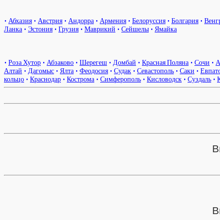
•
Абхазия
•
Австрия
•
Андорра
•
Армения
•
Белоруссия
•
Болгария
•
Венг
Ланка
•
Эстония
•
Грузия
•
Маврикий
•
Сейшелы
•
Ямайка
•
Роза Хутор
•
Абзаково
•
Шерегеш
•
Домбай
•
Красная Поляна
•
Сочи
•
А
Алтай
•
Дагомыс
•
Ялта
•
Феодосия
•
Судак
•
Севастополь
•
Саки
•
Евпат
кольцо
•
Краснодар
•
Кострома
•
Симферополь
•
Кисловодск
•
Суздаль
•
В
В