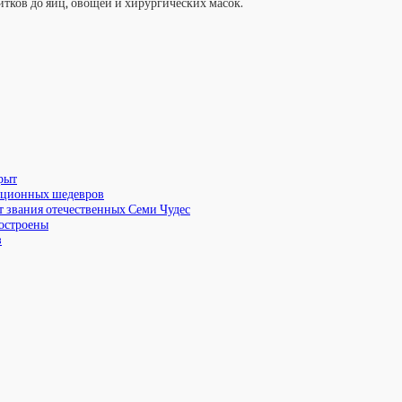
итков до яиц, овощей и хирургических масок.
рыт
екционных шедевров
т звания отечественных Семи Чудес
построены
з