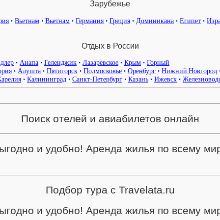
Зарубежье
рия
•
Вьетнам
•
Вьетнам
•
Германия
•
Греция
•
Доминикана
•
Египет
•
Изр
Отдых в России
длер
•
Анапа
•
Геленджик
•
Лазаревское
•
Крым
•
Горный
ория
•
Алушта
•
Пятигорск
•
Подмосковье
•
Оренбург
•
Нижний Новгород
Карелия
•
Калининград
•
Санкт-Петербург
•
Казань
•
Ижевск
•
Железновод
Поиск отелей и авиабилетов онлайн
ыгодно и удобно! Аренда жилья по всему ми
Подбор тура с Travelata.ru
ыгодно и удобно! Аренда жилья по всему ми