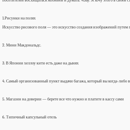
посетителей восхищаться Японией и думать: «Вау. Я хочу этого в своей с
1.Рисунки на полях
Искусство рисового поля — это искусство создания изображений путем п
2. Мини Макдональдс.
3. В Японии хеллоу кити есть даже на дынях
4. Самый организованный пункт выдачи багажа, который вы когда-либо 
5. Магазин на доверии — берете все что нужно и платите в кассу сами
6. Типичный капсульный отель