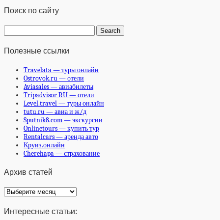
Поиск по сайту
Полезные ссылки
Travelata — туры онлайн
Ostrovok.ru — отели
Aviasales — авиабилеты
Tripadvisor RU — отели
Level.travel — туры онлайн
tutu.ru — авиа и ж/д
Sputnik8.com — экскурсии
Onlinetours — купить тур
Rentalcars — аренда авто
Круиз.онлайн
Cherehapa — страхование
Архив статей
Архив
статей
Интересные статьи: