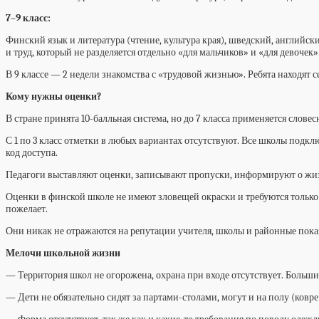
7–9 класс:
Финский язык и литература (чтение, культура края), шведский, английск
и труд, который не разделяется отдельно «для мальчиков» и «для девочек»
В 9 классе — 2 недели знакомства с «трудовой жизнью». Ребята находят 
Кому нужны оценки?
В стране принята 10-балльная система, но до 7 класса применяется слове
С 1 по 3 класс отметки в любых вариантах отсутствуют. Все школы подк
код доступа.
Педагоги выставляют оценки, записывают пропуски, информируют о жиз
Оценки в финской школе не имеют зловещей окраски и требуются только
пожелает.
Они никак не отражаются на репутации учителя, школы и районные показ
Мелочи школьной жизни
— Территория школ не огорожена, охрана при входе отсутствует. Больши
— Дети не обязательно сидят за партами-столами, могут и на полу (ко