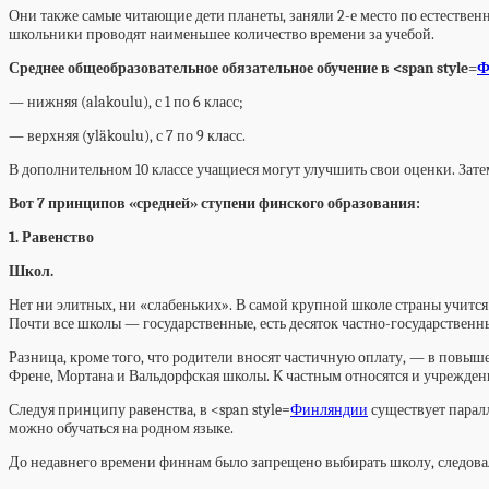
Они также самые читающие дети планеты, заняли 2-е место по естественн
школьники проводят наименьшее количество времени за учебой.
Среднее общеобразовательное обязательное обучение в <span style=
Ф
— нижняя (alakoulu), с 1 по 6 класс;
— верхняя (yläkoulu), с 7 по 9 класс.
В дополнительном 10 классе учащиеся могут улучшить свои оценки. Зате
Вот 7 принципов «средней» ступени финского образования:
1. Равенство
Школ.
Нет ни элитных, ни «слабеньких». В самой крупной школе страны учитс
Почти все школы — государственные, есть десяток частно-государственн
Разница, кроме того, что родители вносят частичную оплату, — в повы
Френе, Мортана и Вальдорфская школы. К частным относятся и учрежден
Следуя принципу равенства, в <span style=
Финляндии
существует паралл
можно обучаться на родном языке.
До недавнего времени финнам было запрещено выбирать школу, следовал