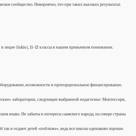
еское сообщество. Невероятно, что при таких высоких результатах
в лицее (lukio), 11–12 классы в нашем привычном понимании.
е оборудование, возможности и пропорциональное финансирование.
ческие» лаборатории, следующие выбранной педагогике: Монтессори,
ком языке. Не забыты и интересы саамского народа, на севере страны
 так и отдают детей «поближе», ведь все школы одинаково хороши.