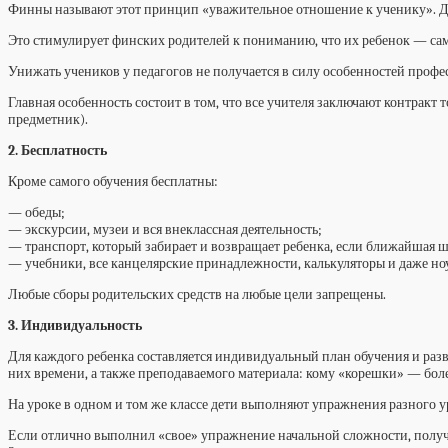
Финны называют этот принцип «уважительное отношение к ученику». Детя
Это стимулирует финских родителей к пониманию, что их ребенок — само
Унижать учеников у педагогов не получается в силу особенностей профе
Главная особенность состоит в том, что все учителя заключают контракт
предметник).
2. Бесплатность
Кроме самого обучения бесплатны:
— обеды;
— экскурсии, музеи и вся внеклассная деятельность;
— транспорт, который забирает и возвращает ребенка, если ближайшая ш
— учебники, все канцелярские принадлежности, калькуляторы и даже н
Любые сборы родительских средств на любые цели запрещены.
3. Индивидуальность
Для каждого ребенка составляется индивидуальный план обучения и раз
них времени, а также преподаваемого материала: кому «корешки» — боле
На уроке в одном и том же классе дети выполняют упражнения разного у
Если отлично выполнил «свое» упражнение начальной сложности, получ