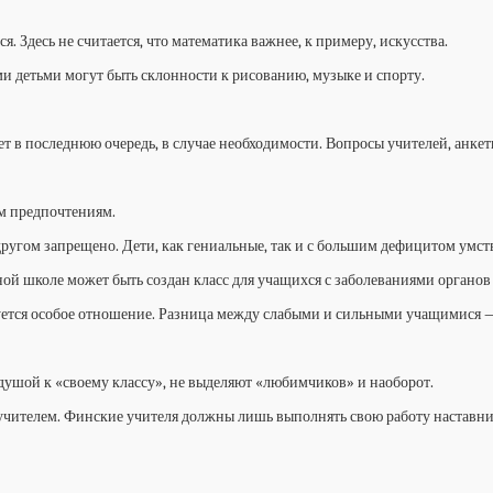
 Здесь не считается, что математика важнее, к примеру, искусства.
и детьми могут быть склонности к рисованию, музыке и спорту.
ет в последнюю очередь, в случае необходимости. Вопросы учителей, анке
м предпочтениям.
ругом запрещено. Дети, как гениальные, так и с большим дефицитом умст
ой школе может быть создан класс для учащихся с заболеваниями органов 
уется особое отношение. Разница между слабыми и сильными учащимися —
ушой к «своему классу», не выделяют «любимчиков» и наоборот.
учителем. Финские учителя должны лишь выполнять свою работу наставник