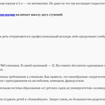
ым наукам и 5-е — по математике. Но даже не это так восхищает педагогич
инляндии
включает школу двух ступеней:
м дети отправляются в профессиональный колледж либо продолжают учебу 
я 960 учеников. В самой маленькой — 11. Все имеют абсолютно одинаково
ых.
шенных требованиях к ученикам. Как правило, это своеобразные «педагоги
ия с преподаванием на английском, немецком, французском.
ельная система образования «от детских садов до университетов» на шведс
о отдавать детей в «ближайшую». Запрет сняли, но большинство родителей