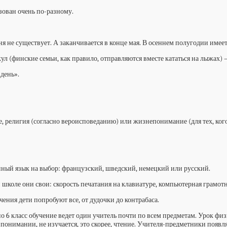
зован очень по-разному.
дня не существует. А заканчивается в конце мая. В осеннем полугодии имее
 (финские семьи, как правило, отправляются вместе кататься на лыжах) 
день».
 религия (согласно вероисповеданию) или жизнепонимание (для тех, кого 
анный язык на выбор: французский, шведский, немецкий или русский.
оле они свои: скорость печатания на клавиатуре, компьютерная грамотнос
ения дети попробуют все, от дудочки до контрабаса.
 по 6 класс обучение ведет один учитель почти по всем предметам. Урок фи
понимании, не изучается, это скорее, чтение. Учителя-предметники появляю