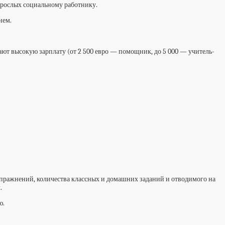
взрослых социальному работнику.
нем.
чают высокую зарплату (от 2 500 евро — помощник, до 5 000 — учитель-
упражнений, количества классных и домашних заданий и отводимого на
.
ю.