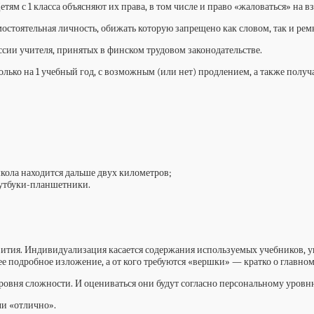
м с 1 класса объясняют их права, в том числе и право «жаловаться» на 
стоятельная личность, обижать которую запрещено как словом, так и рем
ссии учителя, принятых в финском трудовом законодательстве.
 только на 1 учебный год, с возможным (или нет) продлением, а также полу
кола находится дальше двух километров;
оутбуки-планшетники.
вития. Индивидуализация касается содержания используемых учебников, 
е подробное изложение, а от кого требуются «вершки» — кратко о главном
ровня сложности. И оцениваться они будут согласно персональному уровн
и «отлично».