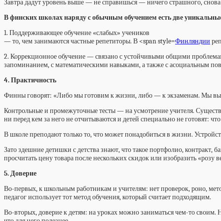
Завтра дадут уровень выше — не справишься — ничего страшного, снова
В финских школах наряду с обычным обучением есть две уникальные
1. Поддерживающее обучение «слабых» учеников
— то, чем занимаются частные репетиторы. В <span style=
Финляндии
реп
2. Коррекционное обучение — связано с устойчивыми общими проблемами 
запоминанием, с математическими навыками, а также с асоциальным по
4. Практичность
Финны говорят: «Либо мы готовим к жизни, либо — к экзаменам. Мы вы
Контрольные и промежуточные тесты — на усмотрение учителя. Существуе
ни перед кем за него не отчитываются и детей специально не готовят: что 
В школе преподают только то, что может понадобиться в жизни. Устройст
Зато здешние детишки с детства знают, что такое портфолио, контракт, б
просчитать цену товара после нескольких скидок или изобразить «розу в
5. Доверие
Во-первых, к школьным работникам и учителям: нет проверок, роно, мет
педагог использует тот метод обучения, который считает подходящим.
Во-вторых, доверие к детям: на уроках можно заниматься чем-то своим. 
что для него полезнее.