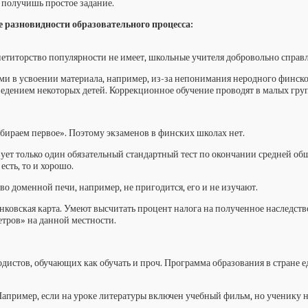
 получишь простое задание.
 разновидности образовательного процесса:
етиторство популярности не имеет, школьные учителя добровольно справл
в усвоении материала, например, из-за непонимания неродного финского 
ведением некоторых детей. Коррекционное обучение проводят в малых гру
бираем первое». Поэтому экзаменов в финских школах нет.
т только один обязательный стандартный тест по окончании средней обще
есть, то и хорошо.
во доменной печи, например, не пригодится, его и не изучают.
анковская карта. Умеют высчитать процент налога на полученное наследств
етров» на данной местности.
одистов, обучающих как обучать и проч. Программа образования в стране 
Например, если на уроке литературы включен учебный фильм, но ученику не