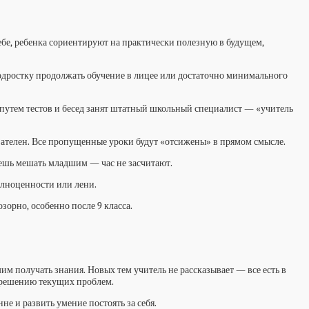
чебе, ребенка сориентируют на практически полезную в будущем,
подростку продолжать обучение в лицее или достаточно минимального
и путем тестов и бесед занят штатный школьный специалист — «учитель
язателен. Все пропущенные уроки будут «отсижены» в прямом смысле.
удешь мешать младшим — час не засчитают.
олноценности или лени.
зорно, особенно после 9 класса.
м получать знания. Новых тем учитель не рассказывает — все есть в
к решению текущих проблем.
 и развить умение постоять за себя.