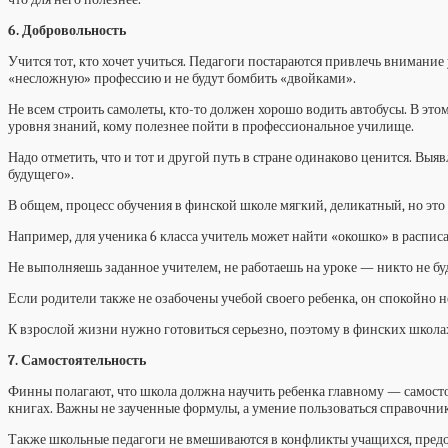
6. Добровольность
Учится тот, кто хочет учиться. Педагоги постараются привлечь внимание
«несложную» профессию и не будут бомбить «двойками».
Не всем строить самолеты, кто-то должен хорошо водить автобусы. В эт
уровня знаний, кому полезнее пойти в профессиональное училище.
Надо отметить, что и тот и другой путь в стране одинаково ценится. В
будущего».
В общем, процесс обучения в финской школе мягкий, деликатный, но это
Например, для ученика 6 класса учитель может найти «окошко» в расписа
Не выполняешь заданное учителем, не работаешь на уроке — никто не бу
Если родители также не озабочены учебой своего ребенка, он спокойно н
К взрослой жизни нужно готовиться серьезно, поэтому в финских школах
7. Самостоятельность
Финны полагают, что школа должна научить ребенка главному — самосто
книгах. Важны не заученные формулы, а умение пользоваться справочни
Также школьные педагоги не вмешиваются в конфликты учащихся, предос