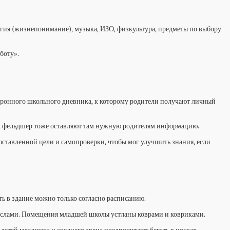
лигия (жизнепонимание), музыка, ИЗО, физкультура, предметы по выбору
боту».
ектронного школьного дневника, к которому родители получают личный
», фельдшер тоже оставляют там нужную родителям информацию.
оставленной цели и самопроверки, чтобы мог улучшить знания, если
ть в здание можно только согласно расписанию.
креслами. Помещения младшей школы устланы коврами и ковриками.