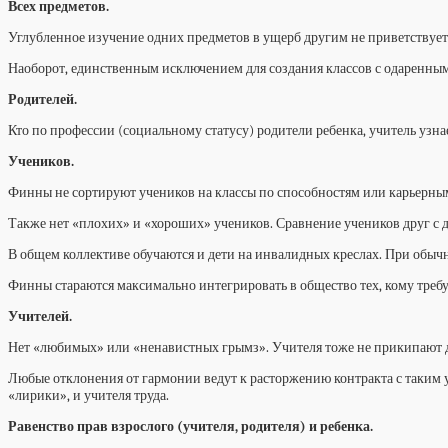
Всех предметов.
Углубленное изучение одних предметов в ущерб другим не приветствуется.
Наоборот, единственным исключением для создания классов с одаренным
Родителей.
Кто по профессии (социальному статусу) родители ребенка, учитель узна
Учеников.
Финны не сортируют учеников на классы по способностям или карьерны
Также нет «плохих» и «хороших» учеников. Сравнение учеников друг с д
В общем коллективе обучаются и дети на инвалидных креслах. При обычн
Финны стараются максимально интегрировать в общество тех, кому треб
Учителей.
Нет «любимых» или «ненавистных грымз». Учителя тоже не прикипают д
Любые отклонения от гармонии ведут к расторжению контракта с таким 
«лирики», и учителя труда.
Равенство прав взрослого (учителя, родителя) и ребенка.