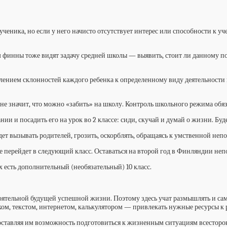
 ученика, но если у него начисто отсутствует интерес или способности к у
ом финны тоже видят задачу средней школы — выявить, стоит ли данному 
ыявлением склонностей каждого ребенка к определенному виду деятельност
 не значит, что можно «забить» на школу. Контроль школьного режима об
нии и посадить его на урок во 2 классе: сиди, скучай и думай о жизни. Б
дет вызывать родителей, грозить, оскорблять, обращаясь к умственной неп
е перейдет в следующий класс. Оставаться на второй год в Финляндии непо
 есть дополнительный (необязательный) 10 класс.
ятельной будущей успешной жизни. Поэтому здесь учат размышлять и сами
ком, текстом, интернетом, калькулятором — привлекать нужные ресурсы 
тавляя им возможность подготовиться к жизненным ситуациям всесторонне