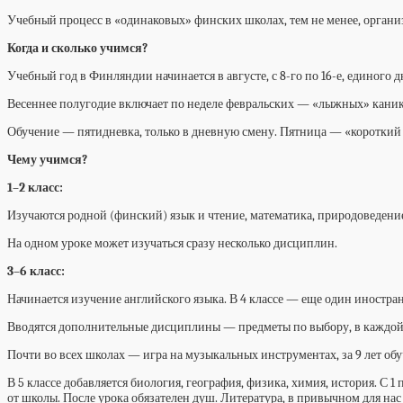
Учебный процесс в «одинаковых» финских школах, тем не менее, органи
Когда и сколько учимся?
Учебный год в Финляндии начинается в августе, с 8-го по 16-е, единого 
Весеннее полугодие включает по неделе февральских — «лыжных» каникул
Обучение — пятидневка, только в дневную смену. Пятница — «короткий 
Чему учимся?
1–2 класс:
Изучаются родной (финский) язык и чтение, математика, природоведение,
На одном уроке может изучаться сразу несколько дисциплин.
3–6 класс:
Начинается изучение английского языка. В 4 классе — еще один иностр
Вводятся дополнительные дисциплины — предметы по выбору, в каждой шк
Почти во всех школах — игра на музыкальных инструментах, за 9 лет обуч
В 5 классе добавляется биология, география, физика, химия, история. С 1
от школы. После урока обязателен душ. Литература, в привычном для нас 