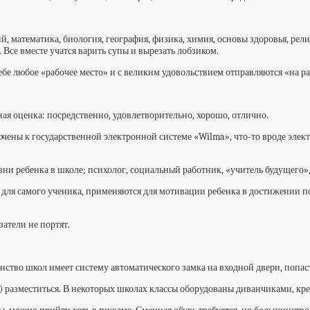
ий, математика, биология, география, физика, химия, основы здоровья, ре
. Все вместе учатся варить супы и вырезать лобзиком.
себе любое «рабочее место» и с великим удовольствием отправляются «на ра
сная оценка: посредственно, удовлетворительно, хорошо, отлично.
лючены к государственной электронной системе «Wilma», что-то вроде эл
ни ребенка в школе; психолог, социальный работник, «учитель будущего
 для самого ученика, применяются для мотивации ребенка в достижении п
атели не портят.
нство школ имеет систему автоматического замка на входной двери, попас
вре) разместиться. В некоторых школах классы оборудованы диванчиками, 