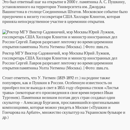
Это был ответный шаг на открытие в 2000 г. памятника А. С. Пушкину,
установленного на территории Университета им. Джорджа
Вашингтона в столице Соединенных Штатов. Московское событие было
приурочено к визиту госсекретаря США Хиллари Клинтон, которая
приняла непосредственное участие в церемонии открытия.
Ректор МГУ Виктор Садовничий, мэр Москвы Юрий Лужков,
госсекретарь США Хиллари Клинтон и министр иностранных дел
России Сергей Лавров разрезают ленточку во время церемонии
открытия памятника Уолта Уитмена (Москва). | Фото: msu.ru.
Стоит отметить, что У. Уитмен (1819-1892 гг.) на родине также
популярен, как и Пушкин в России. Особенную известность он
приобрел после выхода в свет в 1855 году сборника стихов «Листья
травы» (некоторые его произведения в свое время перевел Иван
Тургенев). Памятники великим поэтам двух стран создавал один
скульптор – Александр Бурганов, прославившийся оригинальными
композициями, которые можно увидеть в Москве («Пушкин и
Гончарова на Арбате», множество скульптур на Украинском бульваре и
др.)