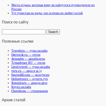
Места отдыха, которые вряд ли найдутся в путеводителе по
России
Тут туристам не рады: эти острова не любят гостей
Поиск по сайту
Полезные ссылки
Travelata — туры онлайн
Ostrovok.ru — отели
Aviasales — авиабилеты
Tripadvisor RU — отели
Level.travel — туры онлайн
tutu.ru — авиа и ж/д
Sputnik8.com — экскурсии
Onlinetours — купить тур
Rentalcars — аренда авто
Круиз.онлайн
Cherehapa — страхование
Архив статей