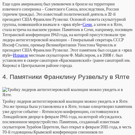
Еще один американец был увековечен в бронзе на территории
извечного соперника – Советского Союза, впоследствии, России
(причем трижды). Это известный политический деятель и 32-й
президент США Франклин Рузвельт. Основой сюжета скульптурной
группы, появившейся вначале в <span style=
Сочи
, а затем и в Ялте,
стала встреча на высшем уровне. Памятник в Сочи, например, посвящен
Тегеранской конференции 1943 года, на которой присутствовали три
лидера антигитлеровской коалиции – Генеральный секретарь СССР
Иосиф Сталин, премьер Великобритании Уинстона Черчилль и
президент США Франклин Рузвельт. Этот памятник был создан в <span
style=
Израиле
местным скульптором Ф. Майслером, а в 2008 г. был
установлен в сквере санатория «Красмашевский» (ранее санаторий им.
Кирова) в Центральном районе города.
4. Памятники Франклину Рузвельту в Ялте
Тройку лидеров антигитлеровской коалиции можно увидеть и в Ялте.
Эта же троица была установлена и в Ялте, только олицетворял памятник
уже другое событие – Ялтинскую конференцию, состоявшуюся в
Ливадийском дворце в феврале 1945 года, на которой обсуждалось
послевоенное мироустройство. Памятник, созданный известным
скульптором Зурабом Церетели, был открыт в феврале 2015 года, в честь
70-й годовщины Крымской конференции союзников по