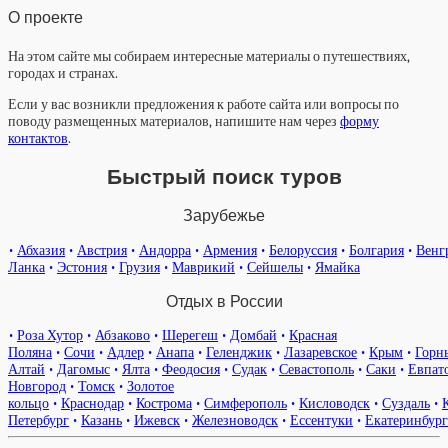
О проекте
На этом сайте мы собираем интересные материалы о путешествиях,
городах и странах.
Если у вас возникли предложения к работе сайта или вопросы по
поводу размещенных материалов, напишите нам через
форму
контактов
.
Быстрый поиск туров
Зарубежье
•
Абхазия
•
Австрия
•
Андорра
•
Армения
•
Белоруссия
•
Болгария
•
Венг
Ланка
•
Эстония
•
Грузия
•
Маврикий
•
Сейшелы
•
Ямайка
Отдых в России
•
Роза Хутор
•
Абзаково
•
Шерегеш
•
Домбай
•
Красная
Поляна
•
Сочи
•
Адлер
•
Анапа
•
Геленджик
•
Лазаревское
•
Крым
•
Горн
Алтай
•
Дагомыс
•
Ялта
•
Феодосия
•
Судак
•
Севастополь
•
Саки
•
Евпат
Новгород
•
Томск
•
Золотое
кольцо
•
Краснодар
•
Кострома
•
Симферополь
•
Кисловодск
•
Суздаль
•
Петербург
•
Казань
•
Ижевск
•
Железноводск
•
Ессентуки
•
Екатеринбург