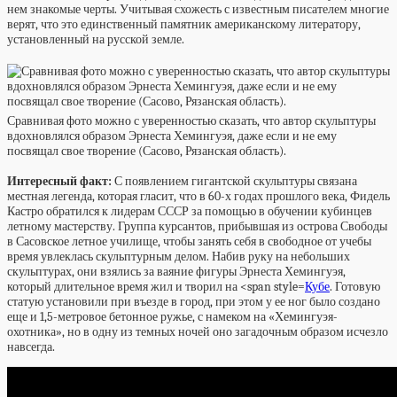
нем знакомые черты. Учитывая схожесть с известным писателем многие
верят, что это единственный памятник американскому литератору,
установленный на русской земле.
Сравнивая фото можно с уверенностью сказать, что автор скульптуры
вдохновлялся образом Эрнеста Хемингуэя, даже если и не ему
посвящал свое творение (Сасово, Рязанская область).
Интересный факт:
С появлением гигантской скульптуры связана
местная легенда, которая гласит, что в 60-х годах прошлого века, Фидель
Кастро обратился к лидерам СССР за помощью в обучении кубинцев
летному мастерству. Группа курсантов, прибывшая из острова Свободы
в Сасовское летное училище, чтобы занять себя в свободное от учебы
время увлеклась скульптурным делом. Набив руку на небольших
скульптурах, они взялись за ваяние фигуры Эрнеста Хемингуэя,
который длительное время жил и творил на <span style=
Кубе
. Готовую
статую установили при въезде в город, при этом у ее ног было создано
еще и 1,5-метровое бетонное ружье, с намеком на «Хемингуэя-
охотника», но в одну из темных ночей оно загадочным образом исчезло
навсегда.