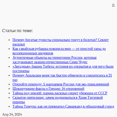
©
Статьи по теме:
Почему богатые туристы специально тонут в болотах? Секрет
раскрыт
Как гавайская рубашка покорила мир — от простой тапы до
коллекционных шедевров
Аутентичные объекты на территории России, которые
заслуживают звания отечественных Семи Чудес
«Звездные» башни Тибета: история их открытия и для чего были
построены
Почему Аральское море так быстро обмелело и сократилось в 21
раз
Откройте природу: 5 нацпарков России для эко-приключений
Шокирующие факты о Греции: 14 откровений
Тайны под землей: парень раскрыл секрет убежища от СССР
Скрытое святилище: зачем подниматься в Храм Тигровой
пещеры
Тайны Тимура: как он превратил Самарканд в образцовый город
Апр 24, 2024