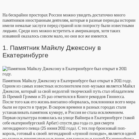
На бескрайни просторах России можно увидеть достаточно много
памятников иностранным деятелям, которые в разные периоды истории
имели немалые заслуги перед страной или попросту были известными
людьми. Среди них можно встретить и американцев, хотя таких
изваяний оказалось совсем мало, но они все же имеются.
1. Памятник Майклу Джексону в
Екатеринбурге
Памятник Майклу Джексону в Екатеринбурге был открыт в 2011 году.
Одним из самых известных исполнителем поп-музыки является Майкл
Джексон, который за свой недолгий творческий путь стал обладателем
15 Премий Грэмми и 25 раз отметился в Книге рекордов Гиннесса.
После того как его жизнь внезапно оборвалась, поклонники всего мира
были не просто в трауре. В скором времени в разных городах стали
устанавливать памятник кумиру, и Россия не стала исключением.
Первая скульптура появилась на улице Вайнера в Екатеринбурге (такой
себе екатеринбургский Арбат) спустя два года со дня смерти
легендарного певца (25 июня 2011 года). С тех пор бронзовый поп-
король, готовый к своей легендарной «лунной походке», является одной
из главных притягательных точек для горожан и гостей Екатеринбурга.