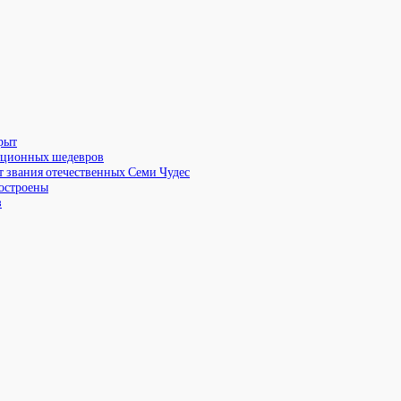
рыт
екционных шедевров
т звания отечественных Семи Чудес
построены
з