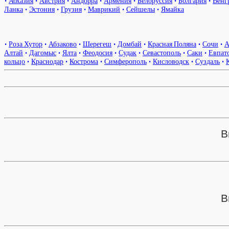
•
Абхазия
•
Австрия
•
Андорра
•
Армения
•
Белоруссия
•
Болгария
•
Венг
Ланка
•
Эстония
•
Грузия
•
Маврикий
•
Сейшелы
•
Ямайка
•
Роза Хутор
•
Абзаково
•
Шерегеш
•
Домбай
•
Красная Поляна
•
Сочи
•
А
Алтай
•
Дагомыс
•
Ялта
•
Феодосия
•
Судак
•
Севастополь
•
Саки
•
Евпат
кольцо
•
Краснодар
•
Кострома
•
Симферополь
•
Кисловодск
•
Суздаль
•
В
В