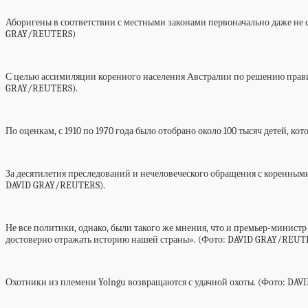
Аборигены в соответствии с местными законами первоначально даже не с
GRAY/REUTERS)
С целью ассимиляции коренного населения Австралии по решению правит
GRAY/REUTERS).
По оценкам, с 1910 по 1970 года было отобрано около 100 тысяч детей, 
За десятилетия преследований и нечеловеческого обращения с коренными
DAVID GRAY/REUTERS).
Не все политики, однако, были такого же мнения, что и премьер-министр
достоверно отражать историю нашей страны». (Фото: DAVID GRAY/REUT
Охотники из племени Yolngu возвращаются с удачной охоты. (Фото: DA