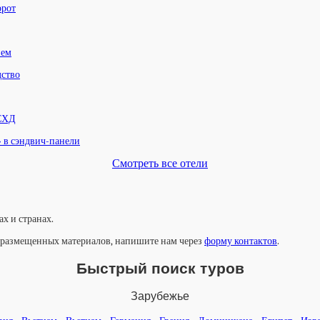
орот
нем
дство
 СХД
» в сэндвич-панели
Смотреть все отели
х и странах.
у размещенных материалов, напишите нам через
форму контактов
.
Быстрый поиск туров
Зарубежье