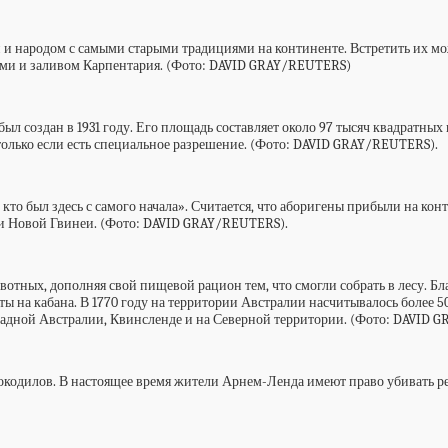
и народом с самыми старыми традициями на континенте. Встретить их м
ми и заливом Карпентария. (Фото: DAVID GRAY/REUTERS)
л создан в 1931 году. Его площадь составляет около 97 тысяч квадратных
олько если есть специальное разрешение. (Фото: DAVID GRAY/REUTERS).
кто был здесь с самого начала». Считается, что аборигены прибыли на кон
и Новой Гвинеи. (Фото: DAVID GRAY/REUTERS).
вотных, дополняя свой пищевой рацион тем, что смогли собрать в лесу. Б
ты на кабана. В 1770 году на территории Австралии насчитывалось более 
Западной Австралии, Квинсленде и на Северной территории. (Фото: DAVID
рокодилов. В настоящее время жители Арнем-Ленда имеют право убивать ре