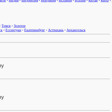
аиль
•
Индия
•
Индонезия
•
Иордания
•
Испания
•
Италия
•
Китай
•
Кипр
•
•
Томск
•
Золотое
ск
•
Ессентуки
•
Екатеринбург
•
Астрахань
•
Архангельск
ру
ру