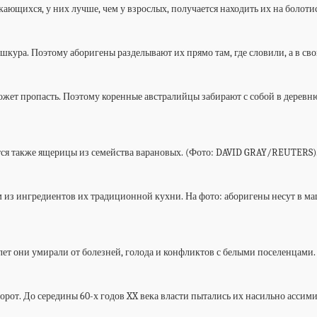
ающихся, у них лучше, чем у взрослых, получается находить их на болот
 шкура. Поэтому аборигены разделывают их прямо там, где словили, а в с
может пропасть. Поэтому коренные австралийцы забирают с собой в деревн
ются также ящерицы из семейства варановых. (Фото: DAVID GRAY/REUTERS)
м из ингредиентов их традиционной кухни. На фото: аборигены несут в м
лет они умирали от болезней, голода и конфликтов с белыми поселенцами
орот. До середины 60-х годов XX века власти пытались их насильно асси