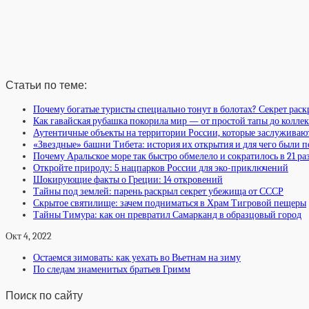
Статьи по теме:
Почему богатые туристы специально тонут в болотах? Секрет раск
Как гавайская рубашка покорила мир — от простой тапы до колл
Аутентичные объекты на территории России, которые заслуживаю
«Звездные» башни Тибета: история их открытия и для чего были 
Почему Аральское море так быстро обмелело и сократилось в 21 ра
Откройте природу: 5 нацпарков России для эко-приключений
Шокирующие факты о Греции: 14 откровений
Тайны под землей: парень раскрыл секрет убежища от СССР
Скрытое святилище: зачем подниматься в Храм Тигровой пещеры
Тайны Тимура: как он превратил Самарканд в образцовый город
Окт 4, 2022
Остаемся зимовать: как уехать во Вьетнам на зиму
По следам знаменитых братьев Гримм
Поиск по сайту