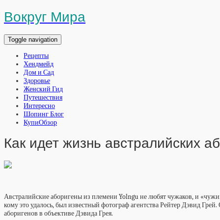
Вокруг Мира
Toggle navigation
Рецепты
Хендмейд
Дом и Сад
Здоровье
Женский Гид
Путешествия
Интересно
Шопинг Блог
КупиОбзор
Как идет жизнь австралийских а
Австралийские аборигены из племени Yolngu не любят чужаков, и «чужи
кому это удалось, был известный фотограф агентства Рейтер Дэвид Грей
аборигенов в объективе Дэвида Грея.