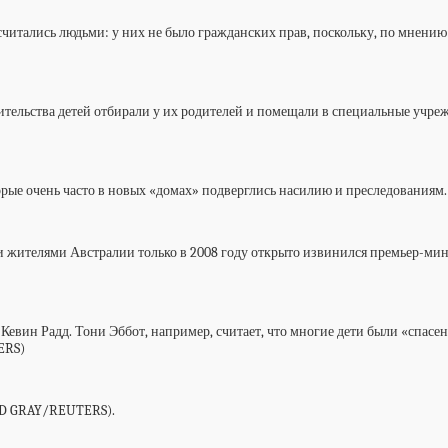
читались людьми: у них не было гражданских прав, поскольку, по мнению
ельства детей отбирали у их родителей и помещали в специальные учреж
которые очень часто в новых «домах» подверглись насилию и преследования
 жителями Австралии только в 2008 году открыто извинился премьер-мини
 Кевин Радд. Тони Эббот, например, считает, что многие дети были «спасен
ERS)
VID GRAY/REUTERS).