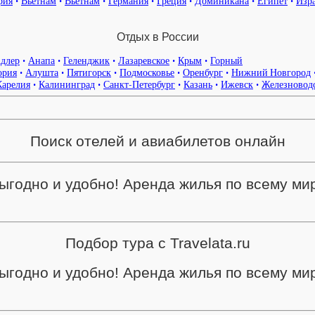
рия
•
Вьетнам
•
Вьетнам
•
Германия
•
Греция
•
Доминикана
•
Египет
•
Изр
Отдых в России
длер
•
Анапа
•
Геленджик
•
Лазаревское
•
Крым
•
Горный
ория
•
Алушта
•
Пятигорск
•
Подмосковье
•
Оренбург
•
Нижний Новгород
Карелия
•
Калининград
•
Санкт-Петербург
•
Казань
•
Ижевск
•
Железновод
Поиск отелей и авиабилетов онлайн
ыгодно и удобно! Аренда жилья по всему ми
Подбор тура с Travelata.ru
ыгодно и удобно! Аренда жилья по всему ми