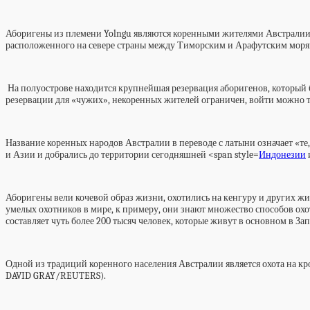
Аборигены из племени Yolngu являются коренными жителями Австралии 
расположенного на севере страны между Тиморским и Арафутским моря
На полуострове находится крупнейшая резервация аборигенов, который бы
резервации для «чужих», некоренных жителей ограничен, войти можно т
Название коренных народов Австралии в переводе с латыни означает «те, 
и Азии и добрались до территории сегодняшней <span style=
Индонезии
Аборигены вели кочевой образ жизни, охотились на кенгуру и других жи
умелых охотников в мире, к примеру, они знают множество способов охо
составляет чуть более 200 тысяч человек, которые живут в основном в 
Одной из традиций коренного населения Австралии является охота на к
DAVID GRAY/REUTERS).