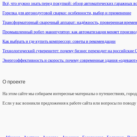
Всё, что нужно знать перед покупкой: обзор автоматических гаражных в
Горелка для аргонодуговой сварки: особенности, выбор и применение
Трансформаторный сварочный аппарат: надёжность, проверенная време
Промышленный робот-манипулятор: как автоматизация меняет произво
Как выбрать и где купить компрессор: советы и рекомендации
Технологический суверенитет: почему бизнес переходит на российские
Энергоэффективность и скорость: почему современные здания «одевают
О проекте
На этом сайте мы собираем интересные материалы о путешествиях, города
Если у вас возникли предложения к работе сайта или вопросы по повод