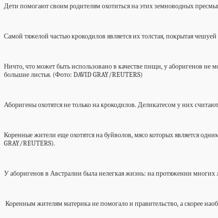
Дети помогают своим родителям охотиться на этих земноводных пресмык
Самой тяжелой частью крокодилов является их толстая, покрытая чешуей
Ничто, что может быть использовано в качестве пищи, у аборигенов не 
большие листья. (Фото: DAVID GRAY/REUTERS)
Аборигены охотятся не только на крокодилов. Деликатесом у них счита
Коренные жители еще охотятся на буйволов, мясо которых является одни
GRAY/REUTERS).
У аборигенов в Австралии была нелегкая жизнь: на протяжении многих 
Коренным жителям материка не помогало и правительство, а скорее наоб