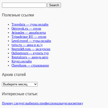
Полезные ссылки
Travelata — туры онлайн
Ostrovok.ru — отели
Aviasales — авиабилеты
Tripadvisor RU — отели
Level.travel — туры онлайн
tutu.ru — авиа и ж/д
Sputnik8.com — экскурсии
Onlinetours — купить тур
Rentalcars — аренда авто
Круиз.онлайн
Cherehapa — страхование
Архив статей
Архив
статей
Интересные статьи:
Почему следует выбирать профессиональную косметику