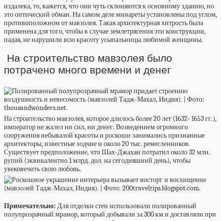
издалека, то, кажется, что они чуть склоняются к основному зданию, но
это оптический обман. На самом деле минареты установлены под углом,
противоположном от мавзолея. Такая архитектурная хитрость была
применена для того, чтобы в случае землетрясения эти конструкции,
падая, не нарушили всю красоту усыпальницы любимой женщины.
На строительство мавзолея было
потрачено много времени и денег
На строительство мавзолея, которое длилось более 20 лет (1632- 1653 гг.),
император не жалел ни сил, ни денег. Возведением огромного
сооружения небывалой красоты и роскоши занимались признанные
архитекторы, известные зодчие и около 20 тыс. ремесленников.
Существует предположение, что Шах-Джахан потратил около 32 млн.
рупий (эквивалентно 1 млрд. дол. на сегодняшний день), чтобы
увековечить свою любовь.
Примечательно:
Для отделки стен использовали полированный
полупрозрачный мрамор, который добывали за 300 км и доставляли при