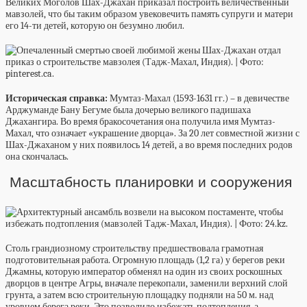
Великих Моголов Шах-Джахан приказал построить величественный
мавзолей, что бы таким образом увековечить память супруги и матери
его 14-ти детей, которую он безумно любил.
Историческая справка:
Мумтаз-Махал (1593-1631 гг.) – в девичестве
Арджуманде Бану Бегуме была дочерью великого падишаха
Джахангира. Во время бракосочетания она получила имя Мумтаз-
Махал, что означает «украшение дворца». За 20 лет совместной жизни с
Шах-Джаханом у них появилось 14 детей, а во время последних родов
она скончалась.
Масштабность планировки и сооружения
Столь грандиозному строительству предшествовала грамотная
подготовительная работа. Огромную площадь (1,2 га) у берегов реки
Джамны, которую император обменял на один из своих роскошных
дворцов в центре Агры, вначале перекопали, заменили верхний слой
грунта, а затем всю строительную площадку подняли на 50 м. над
уровнем берега реки. Это позволило избежать подтопления, а