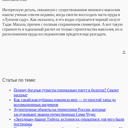
Интересную деталь, связанную с существованием мнимого мавзолея.
нашли ученые совсем недавно, когда смогли воссоздать часть пруда в
«Лунном саду». Как оказалось, в его водах отражается черный силуэт
Тадж-Махала, причем с полным сохранением симметрии. А вот такую
странность и идеальный расчет не только строительства мавзолея, но и
расположения пруда исследователям придется еще разгадать.
©
Статьи по теме:
Почему богатые туристы специально тонут в болотах? Секрет
раскрыт
Как гавайская рубашка покорила мир — от простой тапы до
коллекционных шедевров
Аутентичные объекты на территории России, которые
заслуживают звания отечественных Семи Чудес
«Звездные» башни Тибета: история их открытия и для чего были
построены