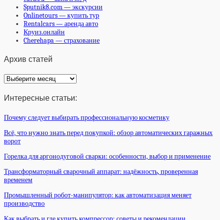
Sputnik8.com — экскурсии
Onlinetours — купить тур
Rentalcars — аренда авто
Круиз.онлайн
Cherehapa — страхование
Архив статей
Архив
статей
Интересные статьи:
Почему следует выбирать профессиональную косметику
Всё, что нужно знать перед покупкой: обзор автоматических гаражных
ворот
Горелка для аргонодуговой сварки: особенности, выбор и применение
Трансформаторный сварочный аппарат: надёжность, проверенная
временем
Промышленный робот-манипулятор: как автоматизация меняет
производство
Как выбрать и где купить компрессор: советы и рекомендации