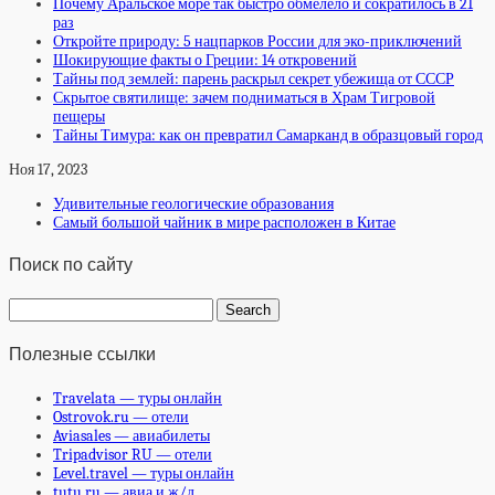
Почему Аральское море так быстро обмелело и сократилось в 21
раз
Откройте природу: 5 нацпарков России для эко-приключений
Шокирующие факты о Греции: 14 откровений
Тайны под землей: парень раскрыл секрет убежища от СССР
Скрытое святилище: зачем подниматься в Храм Тигровой
пещеры
Тайны Тимура: как он превратил Самарканд в образцовый город
Ноя 17, 2023
Удивительные геологические образования
Самый большой чайник в мире расположен в Китае
Поиск по сайту
Полезные ссылки
Travelata — туры онлайн
Ostrovok.ru — отели
Aviasales — авиабилеты
Tripadvisor RU — отели
Level.travel — туры онлайн
tutu.ru — авиа и ж/д