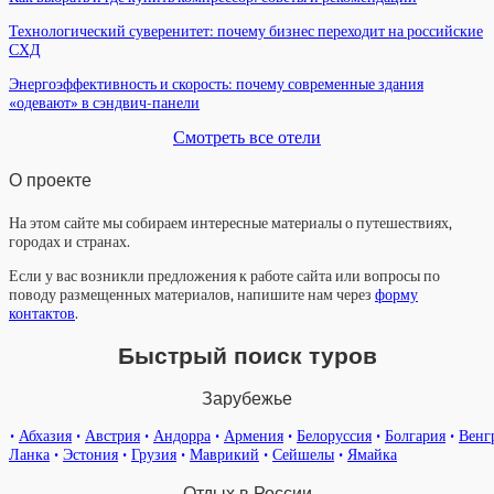
Технологический суверенитет: почему бизнес переходит на российские
СХД
Энергоэффективность и скорость: почему современные здания
«одевают» в сэндвич-панели
Смотреть все отели
О проекте
На этом сайте мы собираем интересные материалы о путешествиях,
городах и странах.
Если у вас возникли предложения к работе сайта или вопросы по
поводу размещенных материалов, напишите нам через
форму
контактов
.
Быстрый поиск туров
Зарубежье
•
Абхазия
•
Австрия
•
Андорра
•
Армения
•
Белоруссия
•
Болгария
•
Венг
Ланка
•
Эстония
•
Грузия
•
Маврикий
•
Сейшелы
•
Ямайка
Отдых в России