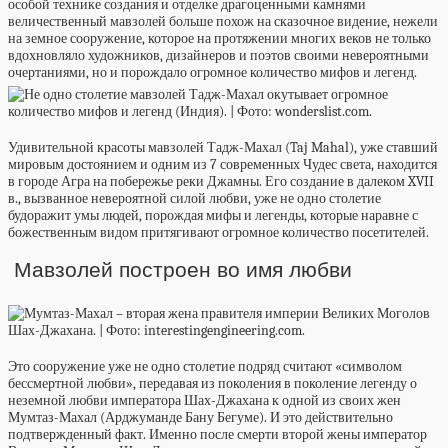
особой технике создания и отделке драгоценными камнями
величественный мавзолей больше похож на сказочное видение, нежели
на земное сооружение, которое на протяжении многих веков не только
вдохновляло художников, дизайнеров и поэтов своими невероятными
очертаниями, но и порождало огромное количество мифов и легенд.
Удивительной красоты мавзолей Тадж-Махал (Taj Mahal), уже ставший
мировым достоянием и одним из 7 современных Чудес света, находится
в городе Агра на побережье реки Джамны. Его создание в далеком XVII
в., вызванное невероятной силой любви, уже не одно столетие
будоражит умы людей, порождая мифы и легенды, которые наравне с
божественным видом притягивают огромное количество посетителей.
Мавзолей построен во имя любви
Это сооружение уже не одно столетие подряд считают «символом
бессмертной любви», передавая из поколения в поколение легенду о
неземной любви императора Шах-Джахана к одной из своих жен
Мумтаз-Махал (Арджуманде Бану Бегуме). И это действительно
подтвержденный факт. Именно после смерти второй жены император