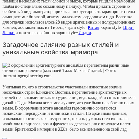
помощи нескольких тысяч слонов и быков, которые тащили мраморные
глыбы по специально созданному пандусу. Чтобы придать строению
особенный вид, император приказал инкрустировать мраморные стены
самоцветами: бирюзой, агатом, малахитом, сердоликом и др. Всего же
для отделки использовалось 28 видов драгоценных и полудрагоценных
камней, доставленных из Тибета, <span style=
Китая
, <span style=
Шри-
Ланки
и некоторых районов <span style=
Индии
.
Загадочное слияние разных стилей и
уникальные свойства мрамора
Учитывая то, что в строительстве участвовали известные зодчие
нескольких стран Ближнего Востока, переплетение архитектурных
стилей не вызывает никакого удивления, ведь каждый из них привнес в
дизайн Тадж-Махала все самое лучшее, что уже было наработано на их
земле. В оформлении этого ансамбля гармонично сочетаются
исламский, персидский и индийский стили. По архивным данным,
изначально роспись как внутренних, так и наружных стен включала
изобилие нарциссов, роз и фруктовых деревьев, но с приходом на эти
земли Британской империи в XIX в. было все изменено на свой лад.