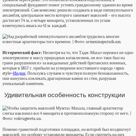
специальный фундамент помог устоять грандиозному зданию во время
землетрясений. Сам комплекс решили создавать в виде пятикупольного
ансамбля, центральное место которого занимает мавзолей – его высота
достигает 74 м, а четыре минарета, установленных по углам
взметнулись ввысь на 41 м. каждый.
Исторический факт:
Несмотря на то, что Тадж-Махал пережил не одно
землетрясение и массу природных катаклизмов, он все-таки был на
грани разрушения из-за вандальных действий британских военных,
которые в 1857 г. прибыли на усмирение восставшего народа <span
style=
Индии
. Пользуясь случаем и чувствуя полную безнаказанность,
они кинулись извлекать драгоценные камни из стен, разрушая
уникальный памятник.
Удивительная особенность конструкции
Помимо грамотной подготовки площадки, на которой был воздвигнут
мавзолей, по-особому установили минареты. Если смотреть на них