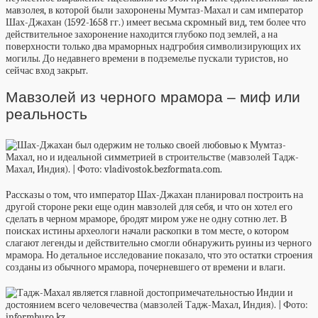
мавзолея, в которой были захоронены Мумтаз-Махал и сам император
Шах-Джахан (1592-1658 гг.) имеет весьма скромный вид, тем более что
действительное захоронение находится глубоко под землей, а на
поверхности только два мраморных надгробия символизирующих их
могилы. До недавнего времени в подземелье пускали туристов, но
сейчас вход закрыт.
Мавзолей из черного мрамора – миф или
реальность
Рассказы о том, что император Шах-Джахан планировал построить на
другой стороне реки еще один мавзолей для себя, и что он хотел его
сделать в черном мраморе, бродят миром уже не одну сотню лет. В
поисках истины археологи начали раскопки в том месте, о котором
слагают легенды и действительно смогли обнаружить руины из черного
мрамора. Но детальное исследование показало, что это остатки строения
созданы из обычного мрамора, почерневшего от времени и влаги.