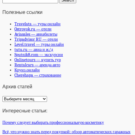
Полезные ссылки
Travelata — туры онлайн
Ostrovok.ru — отели
Aviasales — авиабилеты
Tripadvisor RU — отели
Level.travel — туры онлайн
tutu.ru — авиа и ж/д
Sputnik8.com — экскурсии
Onlinetours — купить тур
Rentalcars — аренда авто
Круиз.онлайн
Cherehapa — страхование
Архив статей
Архив
статей
Интересные статьи:
Почему следует выбирать профессиональную косметику
Всё, что нужно знать перед покупкой: обзор автоматических гаражных