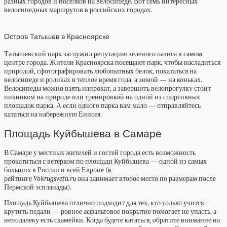
разных городов и поселков на велосипеде. Вот семь интересных
велосипедных маршрутов в российских городах.
Остров Татышев в Красноярске
Татышевский парк заслужил репутацию зеленого оазиса в самом
центре города. Жители Красноярска посещают парк, чтобы насладиться
природой, сфотографировать любопытных белок, покататься на
велосипеде и роликах в теплое время года, а зимой — на коньках.
Велосипеды можно взять напрокат, а завершить велопрогулку стоит
пикником на природе или тренировкой на одной из спортивных
площадок парка. А если одного парка вам мало — отправляйтесь
кататься на набережную Енисея.
Площадь Куйбышева в Самаре
В Самаре у местных жителей и гостей города есть возможность
прокатиться с ветерком по площади Куйбышева — одной из самых
больших в России и всей Европе (в
рейтинге
Vokrugsveta.ru
она
занимает второе место
по размерам после
Пермской эспланады).
Площадь Куйбышева отлично подходит для тех, кто только учится
крутить педали — ровное асфальтовое покрытие помогает не упасть, а
неподалеку есть скамейки. Когда будете кататься, обратите внимание на