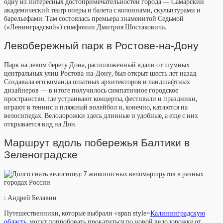
одну из интересных достопримечательностей города — Самарский
академический театр оперы и балета с колоннами, скульптурами и
барельефами. Там состоялась премьера знаменитой Седьмой
(«Ленинградской») симфонии Дмитрия Шостаковича.
Левобережный парк в Ростове-на-Дону
Парк на левом берегу Дона, расположенный вдали от шумных
центральных улиц Ростова-на-Дону, был открыт шесть лет назад.
Создавала его команда опытных архитекторов и ландшафтных
дизайнеров — в итоге получилось симпатичное городское
пространство, где устраивают концерты, фестивали и праздники,
играют в теннис и пляжный волейбол и, конечно, катаются на
велосипедах. Велодорожки здесь длинные и удобные, а еще с них
открывается вид на Дон.
Маршрут вдоль побережья Балтики в
Зеленоградске
: Андрей Белавин
Путешественники, которые выбрали <span style=
Калининградскую
область
, могут попробовать прокатиться по новой велодорожке от