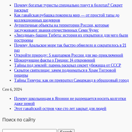
Почему богатые туристы специально тонут в болотах? Секрет
раскрыт
Как гавайская рубашка покорила мир — от простой тапы до
коллекционных шедевров
Аутентичные объекты на территории России, которые
заслуживают звания отечественных Семи Чудес
«Звездные» башни Тибета: история их открытия и для чего были
построены
Почему Аральское море так быстро обмелело и сократилось в 21
раз
Откройте природу: 5 нацпарков России для эко-приключений
Шокирующие факты о Греции: 14 откровений
Тайны под землей: парень раскрыл секрет убежища от СССР
Скрытое святилище: зачем подниматься в Храм Тигровой
пещеры
Тайны Тимура: как он превратил Самарканд в образцовый город
Сен 6, 2024
Почему школьницам в Японии не разрешается носить колготки
даже зимой
Этот гавайский остров уже сто лет закрыт для людей
Поиск по сайту