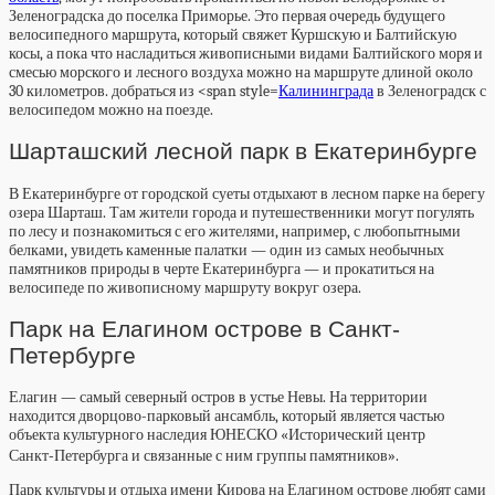
Зеленоградска до поселка Приморье. Это первая очередь будущего
велосипедного маршрута, который свяжет Куршскую и Балтийскую
косы, а пока что насладиться живописными видами Балтийского моря и
смесью морского и лесного воздуха можно на маршруте длиной около
30 километров. добраться из <span style=
Калининграда
в Зеленоградск с
велосипедом можно на поезде.
Шарташский лесной парк в Екатеринбурге
В Екатеринбурге от городской суеты отдыхают в лесном парке на берегу
озера Шарташ. Там жители города и путешественники могут погулять
по лесу и познакомиться с его жителями, например, с любопытными
белками, увидеть каменные палатки — один из самых необычных
памятников природы в черте Екатеринбурга — и прокатиться на
велосипеде по живописному маршруту вокруг озера.
Парк на Елагином острове в Санкт-
Петербурге
Елагин — самый северный остров в устье Невы. На территории
находится дворцово-парковый ансамбль, который является частью
объекта культурного наследия ЮНЕСКО «Исторический центр
Санкт‑Петербурга и связанные с ним группы памятников».
Парк культуры и отдыха имени Кирова на Елагином острове любят сами