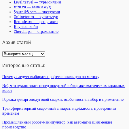
Level.travel — туры онлайн
tutu.ru — авиа и ж/д
Sputnik8.com — экскурсии
Onlinetours — купить тур
Rentalcars — аренда авто
Круиз.онлайн
Cherehapa — страхование
Архив статей
Архив
статей
Интересные статьи:
Почему следует выбирать профессиональную косметику
Всё, что нужно знать перед покупкой: обзор автоматических гаражных
ворот
Горелка для аргонодуговой сварки: особенности, выбор и применение
Трансформаторный сварочный аппарат: надёжность, проверенная
временем
Промышленный робот-манипулятор: как автоматизация меняет
производство