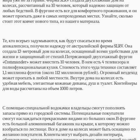
мира уже не за горами. Фирма SLRV создала двухэтажный дом на
колесах, рассчитанный на 10 человек, который надежно защищен от
любых бедствий. В фургоне есть все для комфортного проживания, и он
может проехать даже в самых непроходимых местах. Узнайте, сколько
стоит этот ковчег нового типа, из нашего материала.
Те, кто всерьез задумываются, как будут спасаться во время
апокалипсиса, получили надежду от австралийской фирмы SLRV. Она
создала 12-метровый дом на колесах, оснащенный всеми удобствами для
жизни и защищенный от стихий.Потрясающий двухэтажный фургон
«Commander» может вместить 10 человек. В нем есть 4 телевизора и
полнофункциональная кухня. Стоимость этого чуда техники составляет
1,1 миллиона фунтов (около 112 миллионов рублей). Огромный вездеход
может проехать в любой местности. Внутри дома на колесах есть
удобная мебель, элегантные кожаные диваны, душ и ту
алет. Контейнеры
для воды рассчитаны на объем 1000 литров.
С помощью специальной водокачки владельцы смогут пополнять
запасы прямо из городской системы. Потенциальные покупатели
смогут наслаждаться прекрасными видами из больших окон.В фургоне
есть большой алюминиевый багажник на крыше, к которому можно
взобраться по лестнице. Все в доме на колесах может быть оснащено по
желанию покупателя. Клиенты могут выбрать дизайн интерьера,
оборудование, дополнительную технику и много других вещей на свой