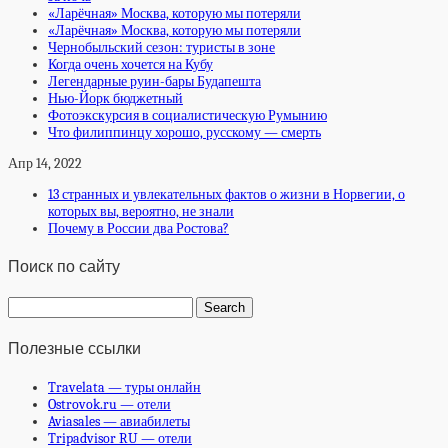
«Ларёчная» Москва, которую мы потеряли
«Ларёчная» Москва, которую мы потеряли
Чернобыльский сезон: туристы в зоне
Когда очень хочется на Кубу
Легендарные руин-бары Будапешта
Нью-Йорк бюджетный
Фотоэкскурсия в социалистическую Румынию
Что филиппинцу хорошо, русскому — смерть
Апр 14, 2022
13 странных и увлекательных фактов о жизни в Норвегии, о
которых вы, вероятно, не знали
Почему в России два Ростова?
Поиск по сайту
Полезные ссылки
Travelata — туры онлайн
Ostrovok.ru — отели
Aviasales — авиабилеты
Tripadvisor RU — отели