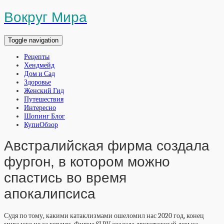
Вокруг Мира
Toggle navigation
Рецепты
Хендмейд
Дом и Сад
Здоровье
Женский Гид
Путешествия
Интересно
Шопинг Блог
КупиОбзор
Австралийская фирма создала
фургон, в котором можно
спастись во время
апокалипсиса
Судя по тому, какими катаклизмами ошеломил нас 2020 год, конец