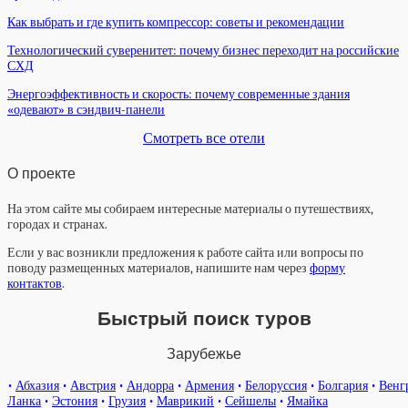
Как выбрать и где купить компрессор: советы и рекомендации
Технологический суверенитет: почему бизнес переходит на российские
СХД
Энергоэффективность и скорость: почему современные здания
«одевают» в сэндвич-панели
Смотреть все отели
О проекте
На этом сайте мы собираем интересные материалы о путешествиях,
городах и странах.
Если у вас возникли предложения к работе сайта или вопросы по
поводу размещенных материалов, напишите нам через
форму
контактов
.
Быстрый поиск туров
Зарубежье
•
Абхазия
•
Австрия
•
Андорра
•
Армения
•
Белоруссия
•
Болгария
•
Венг
Ланка
•
Эстония
•
Грузия
•
Маврикий
•
Сейшелы
•
Ямайка