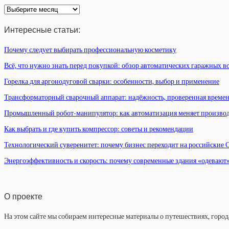
Архив
статей
Интересные статьи:
Почему следует выбирать профессиональную косметику
Всё, что нужно знать перед покупкой: обзор автоматических гаражных в
Горелка для аргонодуговой сварки: особенности, выбор и применение
Трансформаторный сварочный аппарат: надёжность, проверенная време
Промышленный робот-манипулятор: как автоматизация меняет произво
Как выбрать и где купить компрессор: советы и рекомендации
Технологический суверенитет: почему бизнес переходит на российские
Энергоэффективность и скорость: почему современные здания «одевают
О проекте
На этом сайте мы собираем интересные материалы о путешествиях, города