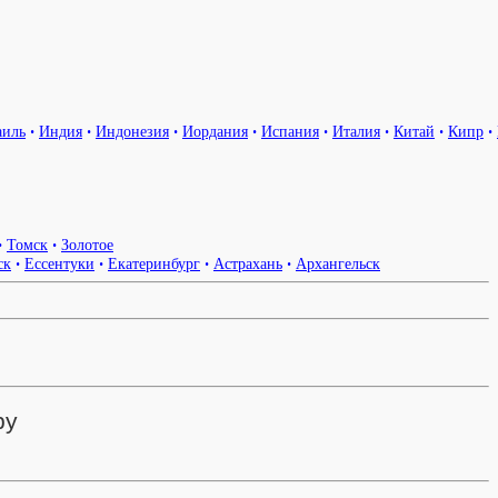
аиль
•
Индия
•
Индонезия
•
Иордания
•
Испания
•
Италия
•
Китай
•
Кипр
•
•
Томск
•
Золотое
ск
•
Ессентуки
•
Екатеринбург
•
Астрахань
•
Архангельск
ру