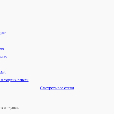
орот
нем
дство
 СХД
» в сэндвич-панели
Смотреть все отели
х и странах.