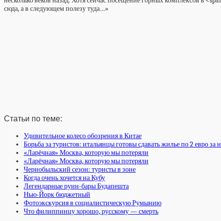
несколько веков назад. Хотя сейчас посещение горных комплексов в <span
сюда, а в следующем полезу туда…»
Статьи по теме:
Удивительное колесо обозрения в Китае
Борьба за туристов: итальянцы готовы сдавать жилье по 2 евро за 
«Ларёчная» Москва, которую мы потеряли
«Ларёчная» Москва, которую мы потеряли
Чернобыльский сезон: туристы в зоне
Когда очень хочется на Кубу
Легендарные руин-бары Будапешта
Нью-Йорк бюджетный
Фотоэкскурсия в социалистическую Румынию
Что филиппинцу хорошо, русскому — смерть