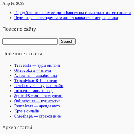
Апр 14, 2022
Город баланса и симметрии: Барселона с высоты птичьего полета
Через коров к звездам: чем живет кавказская астрофизика
Поиск по сайту
Полезные ссылки
Travelata — туры онлайн
Ostrovok.ru — отели
Aviasales — авиабилеты
Tripadvisor RU — отели
Level.travel — туры онлайн
tutu.ru — авиа и ж/д
Sputnik8.com — экскурсии
Onlinetours — купить тур
Rentalcars — аренда авто
Круиз.онлайн
Cherehapa — страхование
Архив статей