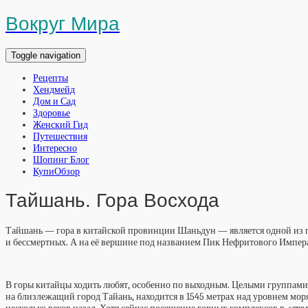
Вокруг Мира
Toggle navigation
Рецепты
Хендмейд
Дом и Сад
Здоровье
Женский Гид
Путешествия
Интересно
Шопинг Блог
КупиОбзор
Тайшань. Гора Восхода
Тайшань — гора в китайской провинции Шаньдун — является одной из пя
и бессмертных. А на её вершине под названием Пик Нефритового Импер
В горы китайцы ходить любят, особенно по выходным. Целыми группами, с
на близлежащий город Тайань, находится в 1545 метрах над уровнем мор