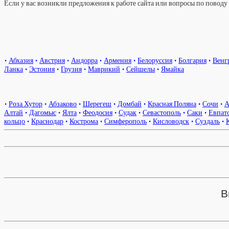
Если у вас возникли предложения к работе сайта или вопросы по повод
•
Абхазия
•
Австрия
•
Андорра
•
Армения
•
Белоруссия
•
Болгария
•
Венг
Ланка
•
Эстония
•
Грузия
•
Маврикий
•
Сейшелы
•
Ямайка
•
Роза Хутор
•
Абзаково
•
Шерегеш
•
Домбай
•
Красная Поляна
•
Сочи
•
А
Алтай
•
Дагомыс
•
Ялта
•
Феодосия
•
Судак
•
Севастополь
•
Саки
•
Евпат
кольцо
•
Краснодар
•
Кострома
•
Симферополь
•
Кисловодск
•
Суздаль
•
В