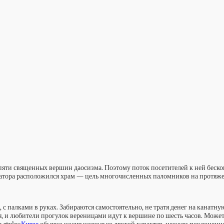
ти священных вершин даосизма. Поэтому поток посетителей к ней бескон
атора расположился храм — цель многочисленных паломников на протяжен
 палками в руках. Забираются самостоятельно, не тратя денег на канатну
я, и любители прогулок вереницами идут к вершине по шесть часов. Може