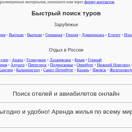
у размещенных материалов, напишите нам через
форму контактов
.
Быстрый поиск туров
Зарубежье
рия
•
Вьетнам
•
Вьетнам
•
Германия
•
Греция
•
Доминикана
•
Египет
•
Изр
Отдых в России
длер
•
Анапа
•
Геленджик
•
Лазаревское
•
Крым
•
Горный
ория
•
Алушта
•
Пятигорск
•
Подмосковье
•
Оренбург
•
Нижний Новгород
Карелия
•
Калининград
•
Санкт-Петербург
•
Казань
•
Ижевск
•
Железновод
Поиск отелей и авиабилетов онлайн
ыгодно и удобно! Аренда жилья по всему ми