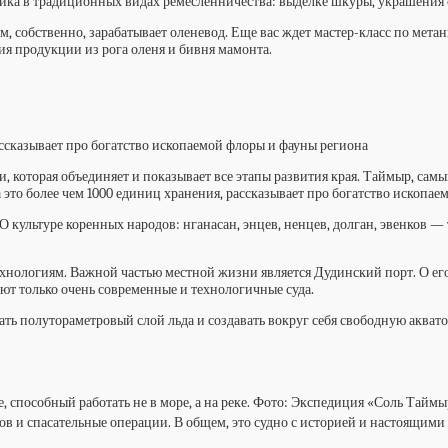
ктика в традиционных видах ремесленничества: выделке шкуры, украшения
чем, собственно, зарабатывает оленевод. Еще вас ждет мастер-класс по мет
я продукции из рога оленя и бивня мамонта.
рассказывает про богатство ископаемой флоры и фауны региона
, которая объединяет и показывает все этапы развития края. Таймыр, самы
а это более чем 1000 единиц хранения, рассказывает про богатство ископа
О культуре коренных народов: нганасан, энцев, ненцев, долган, эвенков 
технологиям. Важной частью местной жизни является Дудинский порт. О ег
ают только очень современные и технологичные суда.
ь полутораметровый слой льда и создавать вокруг себя свободную аквато
 способный работать не в море, а на реке. Фото: Экспедиция «Соль Таймы
в и спасательные операции. В общем, это судно с историей и настоящими