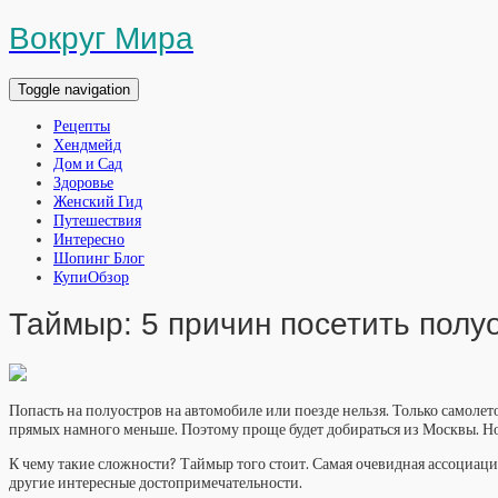
Вокруг Мира
Toggle navigation
Рецепты
Хендмейд
Дом и Сад
Здоровье
Женский Гид
Путешествия
Интересно
Шопинг Блог
КупиОбзор
Таймыр: 5 причин посетить полу
Попасть на полуостров на автомобиле или поезде нельзя. Только самолето
прямых намного меньше. Поэтому проще будет добираться из Москвы. Нори
К чему такие сложности? Таймыр того стоит. Самая очевидная ассоциация
другие интересные достопримечательности.