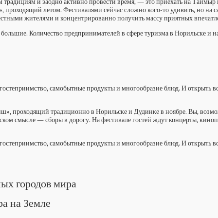
 традициям и заодно активно провести время, — это приехать на Таймыр 
, проходящий летом. Фестивалями сейчас сложно кого-то удивить, но на с
 местными жителями и концентрированно получить массу приятных впечат
ны большие. Количество предпринимателей в сфере туризма в Норильске и
гостеприимство, самобытные продукты и многообразие блюд. И открыть вс
», проходящий традиционно в Норильске и Дудинке в ноябре. Вы, возмо
офском смысле — сборы в дорогу. На фестивале гостей ждут концерты, кино
гостеприимство, самобытные продукты и многообразие блюд. И открыть вс
ных городов мира
ра на Земле