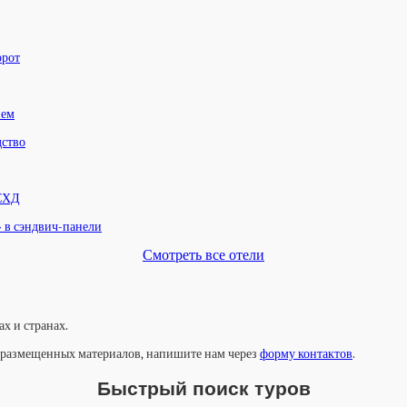
орот
нем
дство
 СХД
» в сэндвич-панели
Смотреть все отели
х и странах.
у размещенных материалов, напишите нам через
форму контактов
.
Быстрый поиск туров