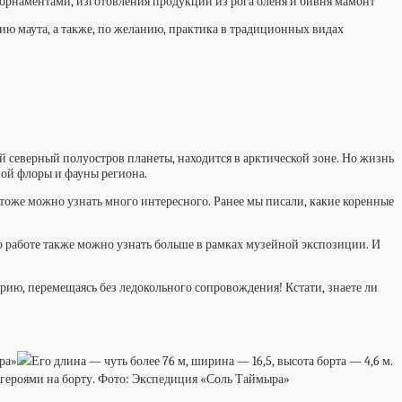
 орнаментами, изготовления продукции из рога оленя и бивня мамонт
анию маута, а также, по желанию, практика в традиционных видах
й северный полуостров планеты, находится в арктической зоне. Но жизнь
емой флоры и фауны региона.
— тоже можно узнать много интересного. Ранее мы писали, какие коренные
о работе также можно узнать больше в рамках музейной экспозиции. И
рию, перемещаясь без ледокольного сопровождения! Кстати, знаете ли
ра»
Его длина — чуть более 76 м, ширина — 16,5, высота борта — 4,6 м.
 героями на борту. Фото: Экспедиция «Соль Таймыра»