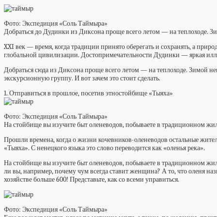
Фото: Экспедиция «Соль Таймыра»
Добраться до Дудинки из Диксона проще всего летом — на теплоходе. Зим
XXI век — время, когда традиции принято оберегать и сохранять, а приро
глобальной цивилизации. Достопримечательности Дудинки — яркая иллюс
Добраться сюда из Диксона проще всего летом — на теплоходе. Зимой нек
экскурсионную группу. И вот зачем это стоит сделать.
1. Отправиться в прошлое, посетив этностойбище «Тыяха»
Фото: Экспедиция «Соль Таймыра»
На стойбище вы изучите быт оленеводов, побываете в традиционном жил
Прошли времена, когда о жизни кочевников-оленеводов остальные жител
«Тыяха». С ненецкого языка это слово переводится как «оленья река».
На стойбище вы изучите быт оленеводов, побываете в традиционном жил
ли вы, например, почему чум всегда ставит женщина? А то, что оленя на
хозяйстве больше 600! Представьте, как со всеми управиться.
Фото: Экспедиция «Соль Таймыра»