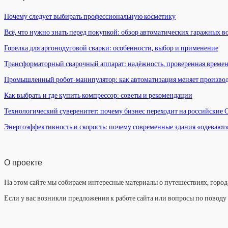
Почему следует выбирать профессиональную косметику
Всё, что нужно знать перед покупкой: обзор автоматических гаражных в
Горелка для аргонодуговой сварки: особенности, выбор и применение
Трансформаторный сварочный аппарат: надёжность, проверенная време
Промышленный робот-манипулятор: как автоматизация меняет произво
Как выбрать и где купить компрессор: советы и рекомендации
Технологический суверенитет: почему бизнес переходит на российские
Энергоэффективность и скорость: почему современные здания «одевают
О проекте
На этом сайте мы собираем интересные материалы о путешествиях, города
Если у вас возникли предложения к работе сайта или вопросы по повод