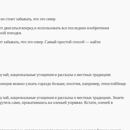
е стоит забывать, что это север
ет двигаться вперед и использовать все последние изобретения
ной поездки.
т забывать, что это север. Самый простой способ — найти
д чай, национальные угощения и рассказы о местных традициях
ненцев можно узнать гораздо больше, посетив, например, этностойбище
 чай, национальные угощения и рассказы о местных традициях. Знаете
щутить сами, прокатившись на оленьей упряжке. Кстати, оленей в