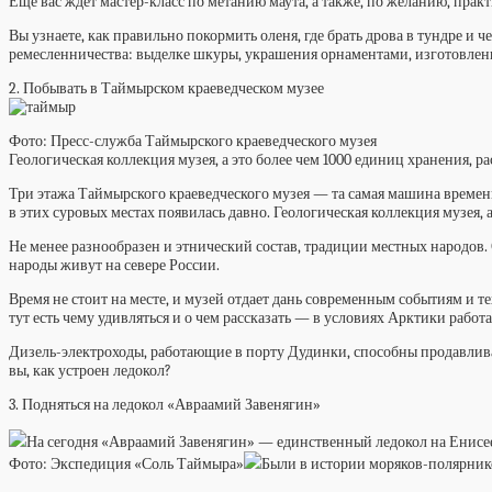
Еще вас ждет мастер-класс по метанию маута, а также, по желанию, пра
Вы узнаете, как правильно покормить оленя, где брать дрова в тундре и 
ремесленничества: выделке шкуры, украшения орнаментами, изготовлени
2. Побывать в Таймырском краеведческом музее
Фото: Пресс-служба Таймырского краеведческого музея
Геологическая коллекция музея, а это более чем 1000 единиц хранения, 
Три этажа Таймырского краеведческого музея — та самая машина времени
в этих суровых местах появилась давно. Геологическая коллекция музея, 
Не менее разнообразен и этнический состав, традиции местных народов. 
народы живут на севере России.
Время не стоит на месте, и музей отдает дань современным событиям и 
тут есть чему удивляться и о чем рассказать — в условиях Арктики работ
Дизель-электроходы, работающие в порту Дудинки, способны продавливат
вы, как устроен ледокол?
3. Подняться на ледокол «Авраамий Завенягин»
На сегодня «Авраамий Завенягин» — единственный ледокол на Енисее,
Фото: Экспедиция «Соль Таймыра»
Были в истории моряков-полярнико