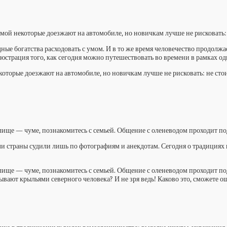
ой некоторые доезжают на автомобиле, но новичкам лучше не рисковать: н
дные богатства расходовать с умом. И в то же время человечество продолжа
трация того, как сегодня можно путешествовать во времени в рамках од
оторые доезжают на автомобиле, но новичкам лучше не рисковать: не стои
ище — чуме, познакомитесь с семьей. Общение с оленеводом проходит по
и страны судили лишь по фотографиям и анекдотам. Сегодня о традициях 
ище — чуме, познакомитесь с семьей. Общение с оленеводом проходит под
зывают крыльями северного человека? И не зря ведь! Каково это, сможете о