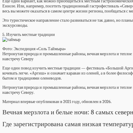
Еще один вариант, как можно приобщиться к местным гастрономическим
Енисее. Или, например, посетить традиционный гастрофестиваль «Север»
весь вы можете оказаться в самом центре жизни региона, пообщаться с
Это туристическое направление стало развиваться не так давно, но пла
экскурсоводы.
5. Изучить местные традиции
Фото: Экспедиция «Соль Таймыра»
Нетронутая природа и промышленные районы, вечная мерзлота и теплое 
навстречу Северу
Еще один повод изучить местные традиции — фестиваль «Большой Аргиш
кочевать легче. «Аргиш» и означает караван из оленей, а в более филос
бытом и традициями оленеводов.
Нетронутая природа и промышленные районы, вечная мерзлота и теплое 
навстречу Северу.
Материал впервые опубликован в 2021 году, обновлен в 2026.
Вечная мерзлота и белые ночи: 8 самых север
Где зарегистрирована самая низкая температу