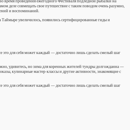
во время проведения ежегодного Фестиваля подледной рыбалки на
амом деле совмещать свое путешествие с таким поводом очень разумно,
лений и воспоминаний.
 на Таймыре увеличилось, появились сертифицированные гиды и
е это для себя может каждый — достаточно лишь сделать смелый шаг
жно, удивитесь, но зима для коренных жителей тундры долгожданна —
показы, кулинарные мастер-классы и другие активности, знакомящие с
е это для себя может каждый — достаточно лишь сделать смелый шаг