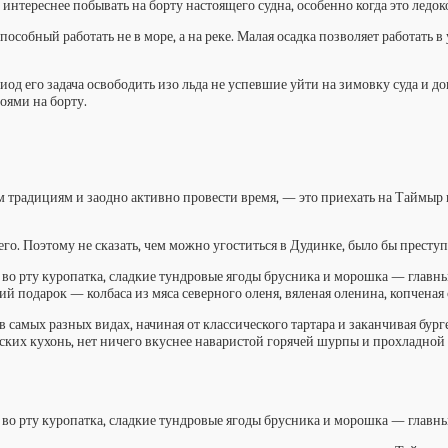
интереснее побывать на борту настоящего судна, особенно когда это ледок
собный работать не в море, а на реке. Малая осадка позволяет работать в
од его задача освободить изо льда не успевшие уйти на зимовку суда и д
роями на борту.
 традициям и заодно активно провести время, — это приехать на Таймыр 
го. Поэтому не сказать, чем можно угоститься в Дудинке, было бы престу
ая во рту куропатка, сладкие тундровые ягоды брусника и морошка — глав
 подарок — колбаса из мяса северного оленя, вяленая оленина, копченая 
 самых разных видах, начиная от классического тартара и заканчивая бург
тских кухонь, нет ничего вкуснее наваристой горячей шурпы и прохладной
ая во рту куропатка, сладкие тундровые ягоды брусника и морошка — глав