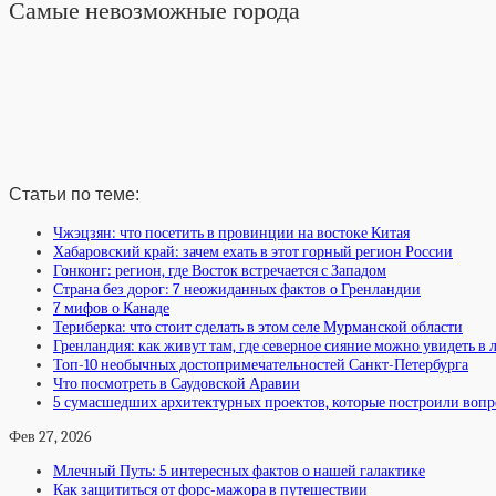
Самые невозможные города
Статьи по теме:
Чжэцзян: что посетить в провинции на востоке Китая
Хабаровский край: зачем ехать в этот горный регион России
Гонконг: регион, где Восток встречается с Западом
Страна без дорог: 7 неожиданных фактов о Гренландии
7 мифов о Канаде
Териберка: что стоит сделать в этом селе Мурманской области
Гренландия: как живут там, где северное сияние можно увидеть в 
Топ-10 необычных достопримечательностей Санкт-Петербурга
Что посмотреть в Саудовской Аравии
5 сумасшедших архитектурных проектов, которые построили вопр
Фев 27, 2026
Млечный Путь: 5 интересных фактов о нашей галактике
Как защититься от форс-мажора в путешествии