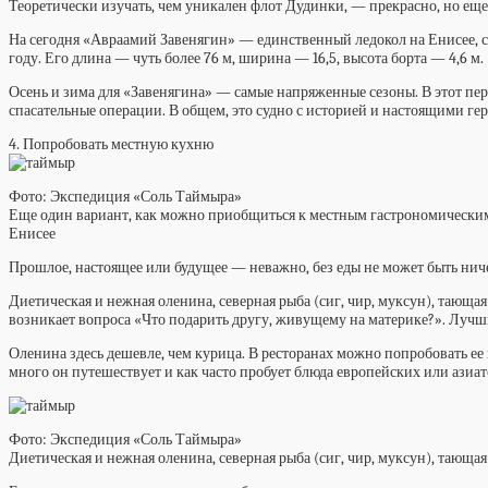
Теоретически изучать, чем уникален флот Дудинки, — прекрасно, но еще 
На сегодня «Авраамий Завенягин» — единственный ледокол на Енисее, спо
году. Его длина — чуть более 76 м, ширина — 16,5, высота борта — 4,6 м.
Осень и зима для «Завенягина» — самые напряженные сезоны. В этот пери
спасательные операции. В общем, это судно с историей и настоящими ге
4. Попробовать местную кухню
Фото: Экспедиция «Соль Таймыра»
Еще один вариант, как можно приобщиться к местным гастрономическим
Енисее
Прошлое, настоящее или будущее — неважно, без еды не может быть ниче
Диетическая и нежная оленина, северная рыба (сиг, чир, муксун), тающ
возникает вопроса «Что подарить другу, живущему на материке?». Лучший
Оленина здесь дешевле, чем курица. В ресторанах можно попробовать ее в
много он путешествует и как часто пробует блюда европейских или азиа
Фото: Экспедиция «Соль Таймыра»
Диетическая и нежная оленина, северная рыба (сиг, чир, муксун), тающ