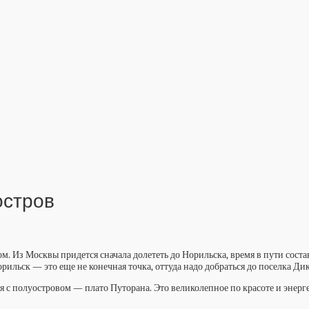
остров
м. Из Москвы придется сначала долететь до Норильска, время в пути состав
льск — это еще не конечная точка, оттуда надо добраться до поселка Диксо
 с полуостровом — плато Путорана. Это великолепное по красоте и энергет