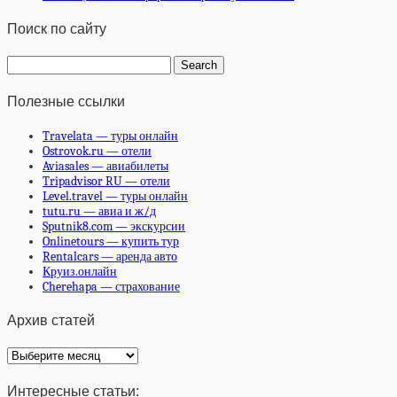
Поиск по сайту
Полезные ссылки
Travelata — туры онлайн
Ostrovok.ru — отели
Aviasales — авиабилеты
Tripadvisor RU — отели
Level.travel — туры онлайн
tutu.ru — авиа и ж/д
Sputnik8.com — экскурсии
Onlinetours — купить тур
Rentalcars — аренда авто
Круиз.онлайн
Cherehapa — страхование
Архив статей
Архив
статей
Интересные статьи: