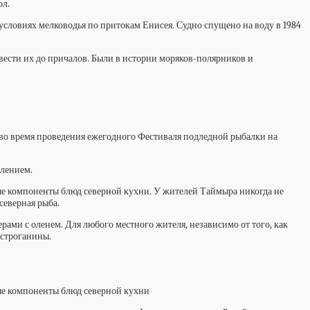
ол.
 условиях мелководья по притокам Енисея. Судно спущено на воду в 1984
овести их до причалов. Были в истории моряков-полярников и
во время проведения ежегодного Фестиваля подледной рыбалки на
плением.
ные компоненты блюд северной кухни. У жителей Таймыра никогда не
северная рыба.
ерами с оленем. Для любого местного жителя, независимо от того, как
 строганины.
ные компоненты блюд северной кухни