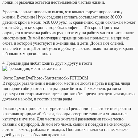
лодки, и рыбалка остается неотъемлемой частью жизни.
Уровень зарплат довольно высок, что компенсирует дороговизну
жизни. В столице Нуук средняя зарплата составляет около 36 000
датских крон в месяц (430 000 руб.). К сравнению, один баклажан может
стоить 35 датских крон, а коробка конфет — 345 крон. При этом
ощущается нехватка рабочих рук, поэтому на работу часто приглашают
иностранцев. Зимой популярны традиционные промыслы, например,
охота, в которой участвуют и женщины, и дети. Добывают оленей,
тюленей и птиц. Летний улов и добычу заготавливают на зиму и хранят
в больших морозильниках.
4. Гренландцы любят ходить друг к другу в гости
Фото: RavenEyePhoto/Shutterstock/FOTODOM
В городах развлечений немного: местные любят играть в карты, люди
постарше собираются на игры вроде бинго. Также очень развита
культура гостеприимства: здесь принято без предупреждения заходить к
друзьям на кофе, и гостям всегда рады
Главное, что привлекает туристов в Гренландию, — это ее невероятно
красивая природа: айсберги, фьорды, северное сияние и уникальная
культура инуитов. Для местных жителей развлечения также тесно
связаны с природой. Зимой это лыжи, санки и поездки на снегоходах,
летом — охота, рыбалка и походы. Постановка палатки на несколько
дней у озера — обычная практика.