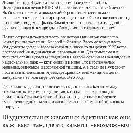
Ледяной фьорд Илулиссат на западном побережье — объект
Всемирного наследия ЮНЕСКО — это место, где гигантский ледник
Якобсхавн с грохотом рождает айсберги. Летом здесь можно
отправиться в морское сафари среди ледяных глыб или совершить поход
по тропам с видом на фьорд. Зимой этот регион становится одной из
лучших площадок в мире для наблюдения за северным сиянием.
На юге острова находится место, где история викингов оживает в
камне: руины поселений Хвалсей и Игалико. Здесь можно увидеть
фундаменты домов и хорошо сохранившиеся стены церкви X-XI веков,
построенной скандинавскими переселенцами. Для самых смелых
туристов организуются экспедиции в Северо-Восточный Гренландский
национальный парк — крупнейший в мире. Это царство белых
медведей, овцебыков и абсолютной тишины. А в столице Нуук стоит
посетить национальный музей, где хранятся тела женщин и детей,
замерзшие в вечной мерзлоте около 1475 года.
Гренландия медленно, но меняется, стараясь найти баланс между
современным миром и традициями, которые позволяли людям
выживать в Арктике веками. Это страна, где прошлое и будущее
существуют одновременно, а жизнь течет по своим, особым законам
природы.
10 удивительных животных Арктики: как они
выживают там, где это кажется невозможным