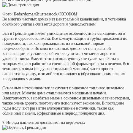
Фото: Kedardome/Shutterstock/FOTODOM
Во многих частных домах нет центральной канализации, и установка
обычного унитаза считается дорогим удовольствием
Быт в Гренландии имеет уникальные особенности из-за каменистого
грунта и сурового климата. Все коммуникации и трубы проложены по
поверхности, так как прокладывать их в скальной породе
нецелесообразно. Во многих частных домах нет центральной
канализации, и установка обычного унитаза считается дорогим
удовольствием. Вместо этого используют сухие туалеты, пакеты в
которых меняют работники специальной фирмы три раза в неделю. Вся
техническая вода (из душа, стиральной машины) часто просто
сливается на улицу, и зимой это приводит к образованию замерзших
«водопадов» у домов.
Основным источником тепла служит привозное топливо: дизельное
или мазут. Многие дома отапливаются масляными печами.
Электричество, вырабатываемое в основном дизельными генераторами,
также очень дорого, поэтому его используют экономно. В последние
годы получают развитие альтернативные источники, такие как
солнечные панели, эффективные в период полярного дня.
7. Иногда пациентов доставляют на вертолетах