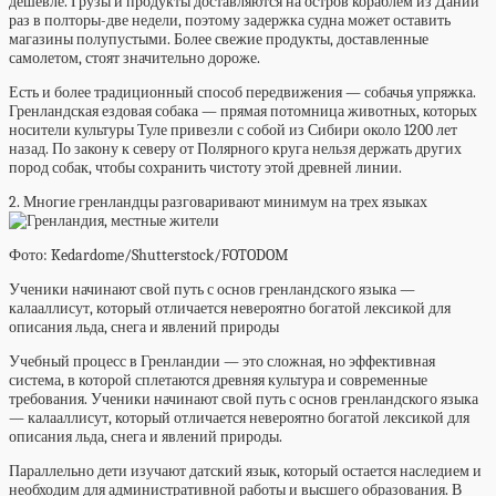
дешевле. Грузы и продукты доставляются на остров кораблем из Дании
раз в полторы-две недели, поэтому задержка судна может оставить
магазины полупустыми. Более свежие продукты, доставленные
самолетом, стоят значительно дороже.
Есть и более традиционный способ передвижения — собачья упряжка.
Гренландская ездовая собака — прямая потомница животных, которых
носители культуры Туле привезли с собой из Сибири около 1200 лет
назад. По закону к северу от Полярного круга нельзя держать других
пород собак, чтобы сохранить чистоту этой древней линии.
2. Многие гренландцы разговаривают минимум на трех языках
Фото: Kedardome/Shutterstock/FOTODOM
Ученики начинают свой путь с основ гренландского языка —
калааллисут, который отличается невероятно богатой лексикой для
описания льда, снега и явлений природы
Учебный процесс в Гренландии — это сложная, но эффективная
система, в которой сплетаются древняя культура и современные
требования. Ученики начинают свой путь с основ гренландского языка
— калааллисут, который отличается невероятно богатой лексикой для
описания льда, снега и явлений природы.
Параллельно дети изучают датский язык, который остается наследием и
необходим для административной работы и высшего образования. В