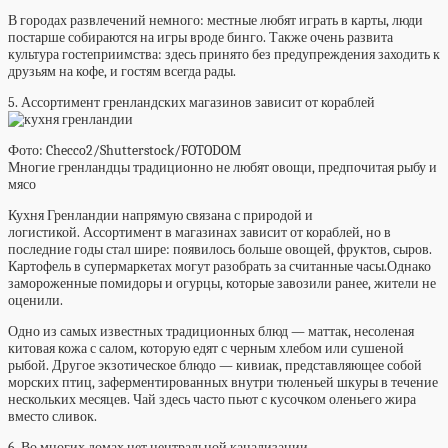
В городах развлечений немного: местные любят играть в карты, люди
постарше собираются на игры вроде бинго. Также очень развита
культура гостеприимства: здесь принято без предупреждения заходить к
друзьям на кофе, и гостям всегда рады.
5. Ассортимент гренландских магазинов зависит от кораблей
Фото: Checco2/Shutterstock/FOTODOM
Многие гренландцы традиционно не любят овощи, предпочитая рыбу и
мясо
Кухня Гренландии напрямую связана с природой и
логистикой. Ассортимент в магазинах зависит от кораблей, но в
последние годы стал шире: появилось больше овощей, фруктов, сыров.
Картофель в супермаркетах могут разобрать за считанные часы.Однако
замороженные помидоры и огурцы, которые завозили ранее, жители не
оценили.
Одно из самых известных традиционных блюд — маттак, несоленая
китовая кожа с салом, которую едят с черным хлебом или сушеной
рыбой. Другое экзотическое блюдо — кивиак, представляющее собой
морских птиц, заферментированных внутри тюленьей шкуры в течение
нескольких месяцев. Чай здесь часто пьют с кусочком оленьего жира
вместо сливок.
6. Во многих домах нет центральной канализации