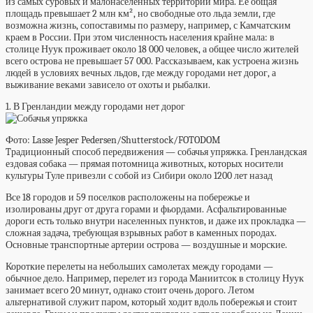
из самых суровых и малонаселенных территорий мира. Ее общая
площадь превышает 2 млн км², но свободные ото льда земли, где
возможна жизнь, сопоставимы по размеру, например, с Камчатским
краем в России. При этом численность населения крайне мала: в
столице Нуук проживает около 18 000 человек, а общее число жителей
всего острова не превышает 57 000. Рассказываем, как устроена жизнь
людей в условиях вечных льдов, где между городами нет дорог, а
выживание веками зависело от охоты и рыбалки.
1. В Гренландии между городами нет дорог
Фото: Lasse Jesper Pedersen/Shutterstock/FOTODOM
Tрадиционный способ передвижения — собачья упряжка. Гренландская
ездовая собака — прямая потомница животных, которых носители
культуры Туле привезли с собой из Сибири около 1200 лет назад
Все 18 городов и 59 поселков расположены на побережье и
изолированы друг от друга горами и фьордами. Асфальтированные
дороги есть только внутри населенных пунктов, и даже их прокладка —
сложная задача, требующая взрывных работ в каменных породах.
Основные транспортные артерии острова — воздушные и морские.
Короткие перелеты на небольших самолетах между городами —
обычное дело. Например, перелет из города Маниитсок в столицу Нуук
занимает всего 20 минут, однако стоит очень дорого. Летом
альтернативой служит паром, который ходит вдоль побережья и стоит