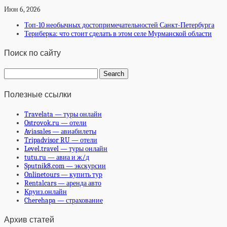
Июн 6, 2026
Топ-10 необычных достопримечательностей Санкт-Петербурга
Териберка: что стоит сделать в этом селе Мурманской области
Поиск по сайту
Полезные ссылки
Travelata — туры онлайн
Ostrovok.ru — отели
Aviasales — авиабилеты
Tripadvisor RU — отели
Level.travel — туры онлайн
tutu.ru — авиа и ж/д
Sputnik8.com — экскурсии
Onlinetours — купить тур
Rentalcars — аренда авто
Круиз.онлайн
Cherehapa — страхование
Архив статей