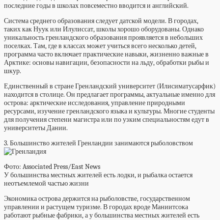
последние годы в школах повсеместно вводится и английский.
Система среднего образования следует датской модели. В городах,
таких как Нуук или Илулиссат, школы хорошо оборудованы. Однако
уникальность гренландского образования проявляется в небольших
поселках. Там, где в классах может учиться всего несколько детей,
программа часто включает практические навыки, жизненно важные в
Арктике: основы навигации, безопасности на льду, обработки рыбы и
шкур.
Единственный в стране Гренландский университет (Илисиматусарфик)
находится в столице. Он предлагает программы, актуальные именно для
острова: арктические исследования, управление природными
ресурсами, изучение гренландского языка и культуры. Многие студенты
для получения степени магистра или по узким специальностям едут в
университеты Дании.
3. Большинство жителей Гренландии занимаются рыболовством
Фото: Associated Press/East News
У большинства местных жителей есть лодки, и рыбалка остается
неотъемлемой частью жизни
Экономика острова держится на рыболовстве, государственном
управлении и растущем туризме. В городах вроде Маниитсока
работают рыбные фабрики, а у большинства местных жителей есть