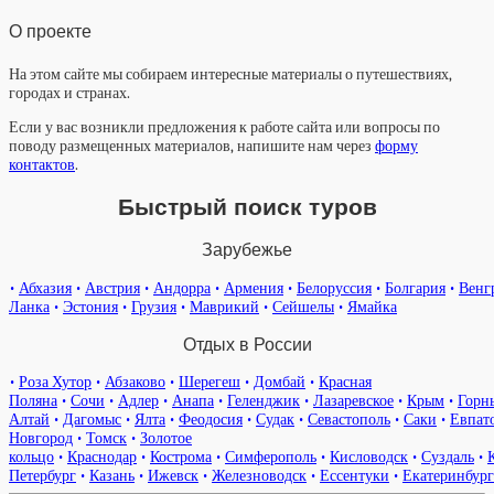
О проекте
На этом сайте мы собираем интересные материалы о путешествиях,
городах и странах.
Если у вас возникли предложения к работе сайта или вопросы по
поводу размещенных материалов, напишите нам через
форму
контактов
.
Быстрый поиск туров
Зарубежье
•
Абхазия
•
Австрия
•
Андорра
•
Армения
•
Белоруссия
•
Болгария
•
Венг
Ланка
•
Эстония
•
Грузия
•
Маврикий
•
Сейшелы
•
Ямайка
Отдых в России
•
Роза Хутор
•
Абзаково
•
Шерегеш
•
Домбай
•
Красная
Поляна
•
Сочи
•
Адлер
•
Анапа
•
Геленджик
•
Лазаревское
•
Крым
•
Горн
Алтай
•
Дагомыс
•
Ялта
•
Феодосия
•
Судак
•
Севастополь
•
Саки
•
Евпат
Новгород
•
Томск
•
Золотое
кольцо
•
Краснодар
•
Кострома
•
Симферополь
•
Кисловодск
•
Суздаль
•
Петербург
•
Казань
•
Ижевск
•
Железноводск
•
Ессентуки
•
Екатеринбург