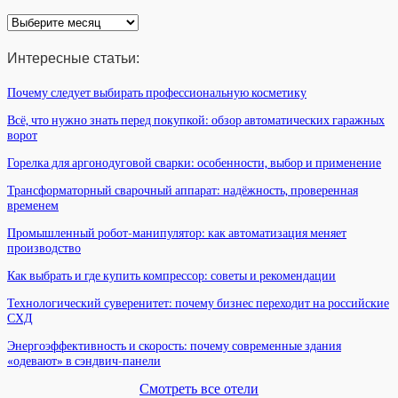
Архив
статей
Интересные статьи:
Почему следует выбирать профессиональную косметику
Всё, что нужно знать перед покупкой: обзор автоматических гаражных
ворот
Горелка для аргонодуговой сварки: особенности, выбор и применение
Трансформаторный сварочный аппарат: надёжность, проверенная
временем
Промышленный робот-манипулятор: как автоматизация меняет
производство
Как выбрать и где купить компрессор: советы и рекомендации
Технологический суверенитет: почему бизнес переходит на российские
СХД
Энергоэффективность и скорость: почему современные здания
«одевают» в сэндвич-панели
Смотреть все отели