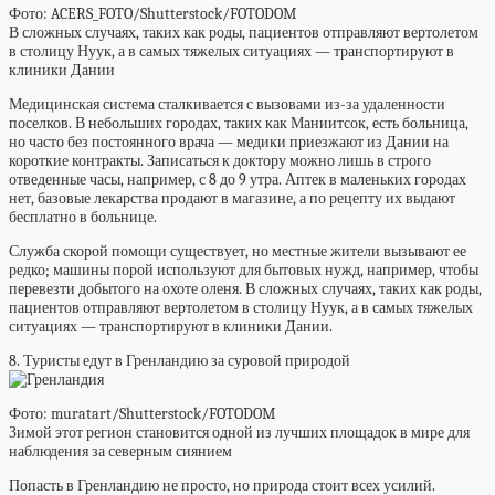
Фото: ACERS_FOTO/Shutterstock/FOTODOM
В сложных случаях, таких как роды, пациентов отправляют вертолетом
в столицу Нуук, а в самых тяжелых ситуациях — транспортируют в
клиники Дании
Медицинская система сталкивается с вызовами из-за удаленности
поселков. В небольших городах, таких как Маниитсок, есть больница,
но часто без постоянного врача — медики приезжают из Дании на
короткие контракты. Записаться к доктору можно лишь в строго
отведенные часы, например, с 8 до 9 утра. Аптек в маленьких городах
нет, базовые лекарства продают в магазине, а по рецепту их выдают
бесплатно в больнице.
Служба скорой помощи существует, но местные жители вызывают ее
редко; машины порой используют для бытовых нужд, например, чтобы
перевезти добытого на охоте оленя. В сложных случаях, таких как роды,
пациентов отправляют вертолетом в столицу Нуук, а в самых тяжелых
ситуациях — транспортируют в клиники Дании.
8. Туристы едут в Гренландию за суровой природой
Фото: muratart/Shutterstock/FOTODOM
Зимой этот регион становится одной из лучших площадок в мире для
наблюдения за северным сиянием
Попасть в Гренландию не просто, но природа стоит всех усилий.