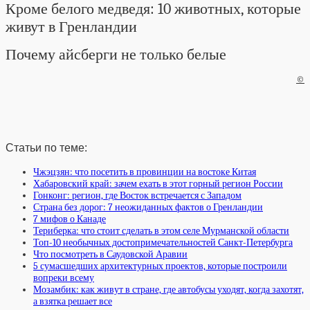
Кроме белого медведя: 10 животных, которые
живут в Гренландии
Почему айсберги не только белые
©
Статьи по теме:
Чжэцзян: что посетить в провинции на востоке Китая
Хабаровский край: зачем ехать в этот горный регион России
Гонконг: регион, где Восток встречается с Западом
Страна без дорог: 7 неожиданных фактов о Гренландии
7 мифов о Канаде
Териберка: что стоит сделать в этом селе Мурманской области
Топ-10 необычных достопримечательностей Санкт-Петербурга
Что посмотреть в Саудовской Аравии
5 сумасшедших архитектурных проектов, которые построили
вопреки всему
Мозамбик: как живут в стране, где автобусы уходят, когда захотят,
а взятка решает все