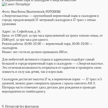
8. Веревочный парк и скалодром «Энергия высоты»
Фото: BearFotos/Shutterstock/FOTODOM
«Энергия высоты» — крупнейший веревочный парк и скалодром в
городе, предлагающий 17-метровый скалодром и 17 трасс с пятью
уровнями
Адрес:
ул. Софийская, д. 14.
Цена:
от 5780 руб. за три часа приключений на троих членов семьи, от
2580 руб. за три часа для одного.
Режим работы:
10:00–22:00 — веревочный парк, 10:00–23:00 —
скалодром.
Нюанс:
вес гостя не должен превышать 100 кг.
Для любителей активного отдыха и адреналина подойдет самый
большой в городе веревочный парк и скалодром — «Энергия высоты».
Это отличная возможность оторваться от гаджетов и проверить свою
ловкость и силу как детям, так и взрослым.
Скалодром достигает высоты 17 м, в веревочном парке — 17 трасс и 5
уровней, можно даже совершить прыжок с крыла самолета АН-2.
Питерцы часто отмечают здесь детские дни рождения и проводят
мероприятия по тимбилдингу.
9. Петергоф без фонтанов