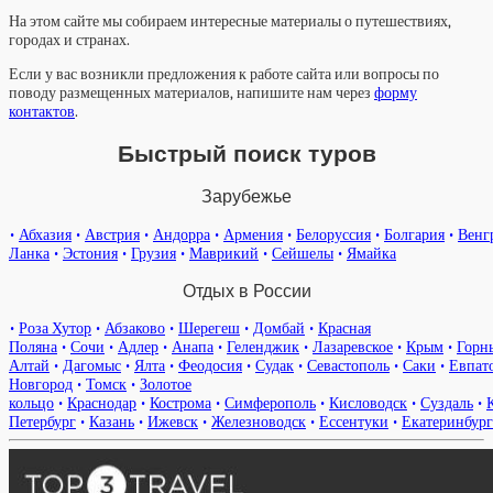
На этом сайте мы собираем интересные материалы о путешествиях,
городах и странах.
Если у вас возникли предложения к работе сайта или вопросы по
поводу размещенных материалов, напишите нам через
форму
контактов
.
Быстрый поиск туров
Зарубежье
•
Абхазия
•
Австрия
•
Андорра
•
Армения
•
Белоруссия
•
Болгария
•
Венг
Ланка
•
Эстония
•
Грузия
•
Маврикий
•
Сейшелы
•
Ямайка
Отдых в России
•
Роза Хутор
•
Абзаково
•
Шерегеш
•
Домбай
•
Красная
Поляна
•
Сочи
•
Адлер
•
Анапа
•
Геленджик
•
Лазаревское
•
Крым
•
Горн
Алтай
•
Дагомыс
•
Ялта
•
Феодосия
•
Судак
•
Севастополь
•
Саки
•
Евпат
Новгород
•
Томск
•
Золотое
кольцо
•
Краснодар
•
Кострома
•
Симферополь
•
Кисловодск
•
Суздаль
•
Петербург
•
Казань
•
Ижевск
•
Железноводск
•
Ессентуки
•
Екатеринбург