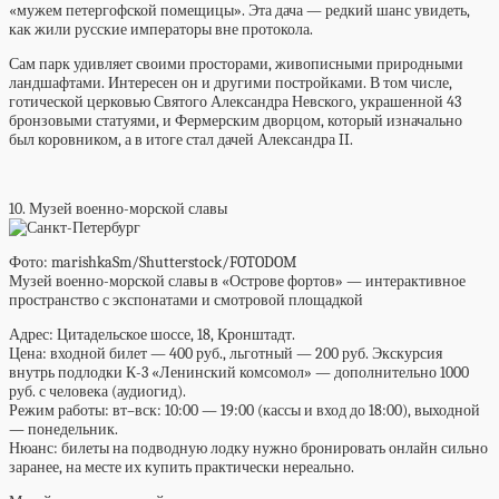
«мужем петергофской помещицы». Эта дача — редкий шанс увидеть,
как жили русские императоры вне протокола.
Сам парк удивляет своими просторами, живописными природными
ландшафтами. Интересен он и другими постройками. В том числе,
готической церковью Святого Александра Невского, украшенной 43
бронзовыми статуями, и Фермерским дворцом, который изначально
был коровником, а в итоге стал дачей Александра II.
10. Музей военно-морской славы
Фото: marishkaSm/Shutterstock/FOTODOM
Музей военно-морской славы в «Острове фортов» — интерактивное
пространство с экспонатами и смотровой площадкой
Адрес:
Цитадельское шоссе, 18, Кронштадт.
Цена:
входной билет — 400 руб., льготный — 200 руб. Экскурсия
внутрь подлодки К-3 «Ленинский комсомол» — дополнительно 1000
руб. с человека (аудиогид).
Режим работы:
вт–вск: 10:00 — 19:00 (кассы и вход до 18:00), выходной
— понедельник.
Нюанс:
билеты на подводную лодку нужно бронировать онлайн сильно
заранее, на месте их купить практически нереально.