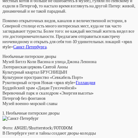
местных котов и больше не ошибаетесь в музее), гуляли по Невскому и
ездили в Петергоф, то настало время взглянуть на другой Питер: живой,
динамичный и не такой парадный.
Помимо открыточных видов, каналов и величественной истории, в
Северной столице есть много интересных мест, куда не так часто
заглядывают туристы. Более того: не каждый местный житель видел все
эти достопримечательности. Предлагаем отправиться навстречу
неочевидному и открыть для себя топ-10 удивительных локаций <span
style=
Санкт-Петербурга
.
Необычные питерские дворы
Музей Битлз Коли Васина и улица Джона Леннона
Лютеранская церковь Святой Анны
Культурный квартал БРУСНИЦЫН
Культурное пространство «Севкабель Порт»
Рукотворный остров Новая <span style=
Голландия
Буддийский храм «Дацан Гунзэчойнэй»
Веревочный парк и скалодром «Энергия высоты»
Петергоф без фонтанов
Музей военно-морской славы
1. Необычные питерские дворы
Фото: ANGHI/Shutterstock/FOTODOM
В Петербурге уют и тайны создают дворы-колодцы