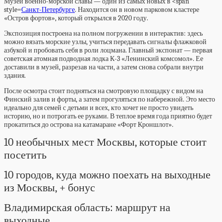
Музей военно-морской славы — один из самых новых в <span
style=
Санкт-Петербурге
. Находится он в новом парковом кластере
«Остров фортов», который открылся в 2020 году.
Экспозиция построена на полном погружении в интерактив: здесь
можно вязать морские узлы, учиться передавать сигналы флажковой
азбукой и пробовать себя в роли лоцмана. Главный экспонат — первая
советская атомная подводная лодка К-3 «Ленинский комсомол». Ее
доставили в музей, разрезав на части, а затем снова собрали внутри
здания.
После осмотра стоит подняться на смотровую площадку с видом на
Финский залив и форты, а затем прогуляться по набережной. Это место
идеально для семей с детьми и всех, кто хочет не просто увидеть
историю, но и потрогать ее руками. В теплое время года приятно будет
прокатиться до острова на катамаране «Форт Кроншлот».
10 необычных мест Москвы, которые стоит
посетить
10 городов, куда можно поехать на выходные
из Москвы, + бонус
Владимирская область: маршрут на
выходные