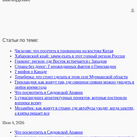
©
Статьи по теме:
Чжэцзян: что посетить в провинции на востоке Китая
Хабаровский край: зачем ехать в этот горный регион России
Гонконг: регион, где Восток встречается с Западом
Страна без дорог: 7 неожиданных фактов о Гренландии
7 мифов о Канаде
Териберка: что стоит сделать в этом селе Мурманской области
Гренландия: как живут там, где северное сияние можно увидеть в
любое время года
Что посмотреть в Саудовской Аравии
5 сумасшедших архитектурных проектов, которые построили
вопреки всему
Мозамбик: как живут в стране, где автобусы уходят, когда захотят,
а взятка решает все
Июн 4, 2026
Что посмотреть в Саудовской Аравии