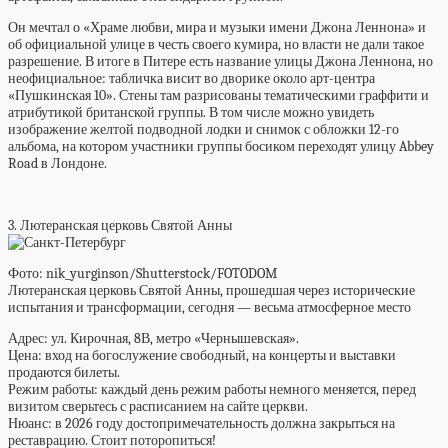
Он мечтал о «Храме любви, мира и музыки имени Джона Леннона» и
об официальной улице в честь своего кумира, но власти не дали такое
разрешение. В итоге в Питере есть название улицы Джона Леннона, но
неофициальное: табличка висит во дворике около арт-центра
«Пушкинская 10». Стены там разрисованы тематическими граффити и
атрибутикой британской группы. В том числе можно увидеть
изображение желтой подводной лодки и снимок с обложки 12-го
альбома, на котором участники группы босиком переходят улицу Abbey
Road в Лондоне.
3. Лютеранская церковь Святой Анны
Фото: nik_yurginson/Shutterstock/FOTODOM
Лютеранская церковь Святой Анны, прошедшая через исторические
испытания и трансформации, сегодня — весьма атмосферное место
Адрес:
ул. Кирочная, 8В, метро «Чернышевская».
Цена:
вход на богослужение свободный, на концерты и выставки
продаются билеты.
Режим работы:
каждый день режим работы немного меняется, перед
визитом сверьтесь с расписанием на сайте церкви.
Нюанс: в 2026 году
достопримечательность должна закрыться на
реставрацию. Стоит поторопиться!