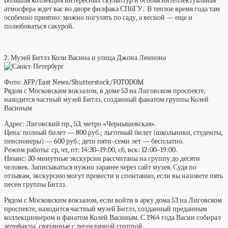
Большая коллекция интересных скульптур и особая интеллектуальная
атмосфера ждет вас во дворе филфака СПбГУ. В теплое время года там
особенно приятно: можно погулять по саду, а весной — еще и
полюбоваться сакурой.
2. Музей Битлз Коли Васина и улица Джона Леннона
Фото: AFP/East News/Shutterstock/FOTODOM
Рядом с Московским вокзалом, в доме 53 на Лиговском проспекте,
находится частный музей Битлз, созданный фанатом группы Колей
Васиным
Адрес:
Лиговский пр., 53, метро «Чернышевская».
Цена:
полный билет — 800 руб.; льготный билет (школьники, студенты,
пенсионеры) — 600 руб.;
дети пяти–семи лет — бесплатно.
Режим работы: ср, чт, пт: 14:30–19:00, сб, вск: 12:00–19:00.
Нюанс:
30-минутные экскурсии рассчитаны на группу до десяти
человек. Записываться нужно заранее через сайт музея. Судя по
отзывам, экскурсию могут провести и спонтанно, если вы назовете пять
песен группы Битлз.
Рядом с Московским вокзалом, если войти в арку дома 53 на Лиговском
проспекте, находится частный музей Битлз, созданный преданным
коллекционером и фанатом Колей Васиным. С 1964 года Васин собирал
артефакты, связанные с легендарной группой.