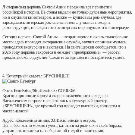
Лютеранская церковь Святой Анны пережила все перипетии
российской истории. Ее стены видели не только духовные мероприятия,
но и служили кинотеатром, а позже — культовым рок-клубом, где
зарождалась питерская рок-сцена. Затем случились пожар и
реконструкция, но следы того огня до сих пор ощущаются в интерьере.
Сегодня церковь Святой Анны — неординарное и очень атмосферное
место: здесь проходят лютеранские службы, звучит органная музыка,
проводятся экскурсии и выставки. На сайте церкви сообщается, что в
2026 году церковь закроется и ее ждет «преображение» — работы
продлятся около двух лет. Следите за афишей и постарайтесь успеть.
4. Культурный квартал БРУСНИЦЫН
Фото: BearFotos/Shutterstock/FOTODOM
Краснокирпичные корпуса старого кожевенного завода на
Васильевском острове превратились в культурный кластер
«БРУСНИЦЫН», где круглый год проходят выставки, концерты и
мастер-классы
Адрес:
Кожевенная линия, 30,
Васильевский остров.
Цена:
бесплатно можно гулять, кататься на роликах и скейтбордах,
устраивать пикники на набережной с едой и напитками,