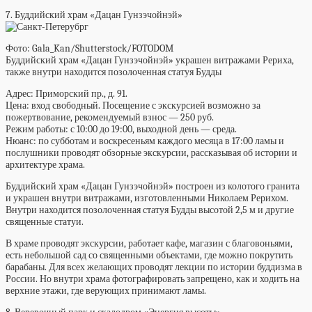
7. Буддийский храм «Дацан Гунзэчойнэй»
Фото: Gala_Kan/Shutterstock/FOTODOM
Буддийский храм «Дацан Гунзэчойнэй» украшен витражами Рериха,
также внутри находится позолоченная статуя Будды
Адрес:
Приморский пр., д. 91.
Цена:
вход свободный. Посещение с экскурсией возможно за
пожертвование, рекомендуемый взнос — 250 руб.
Режим работы:
с 10:00 до 19:00, выходной день — среда.
Нюанс:
по субботам и воскресеньям каждого месяца в 17:00
ламы и
послушники проводят обзорные экскурсии, рассказывая об истории и
архитектуре храма.
Буддийский храм «Дацан Гунзэчойнэй» построен из колотого гранита
и украшен внутри витражами,
изготовленными Николаем Рерихом.
Внутри находится позолоченная статуя Будды высотой 2,5 м и другие
священные статуи.
В храме проводят экскурсии, работает кафе, магазин с благовоньями,
есть небольшой сад со священными объектами, где можно покрутить
барабаны. Для всех желающих проводят лекции по истории буддизма в
России. Но внутри храма фотографировать запрещено, как и ходить на
верхние этажи, где верующих принимают ламы.