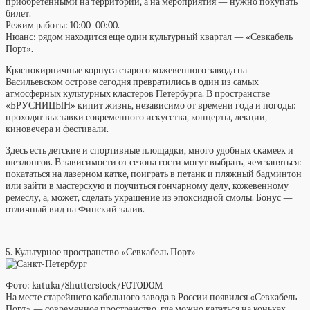
приобретенными на территории, а
на мероприятия — нужно покупать
билет.
Режим работы:
10:00–00:00.
Нюанс:
рядом находится еще один культурный квартал — «Севкабель
Порт».
Краснокирпичные корпуса старого кожевенного завода на
Васильевском острове сегодня превратились в один из самых
атмосферных культурных кластеров Петербурга. В пространстве
«БРУСНИЦЫН» кипит жизнь, независимо от времени года и погоды:
проходят выставки современного искусства, концерты, лекции,
киновечера и фестивали.
Здесь есть детские и спортивные площадки, много удобных скамеек и
шезлонгов. В зависимости от сезона гости могут выбрать, чем заняться:
покататься на лазерном катке, поиграть в петанк и пляжный бадминтон
или зайти в мастерскую и поучиться гончарному делу, кожевенному
ремеслу, а, может, сделать украшение из эпоксидной смолы. Бонус —
отличный вид на Финский залив.
5. Культурное пространство «Севкабель Порт»
Фото: katuka/Shutterstock/FOTODOM
На месте старейшего кабельного завода в России появился «Севкабель
Порт» — современное пространство, где можно кататься на коньках,