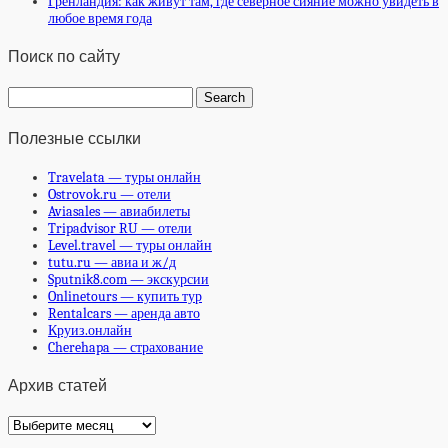
Гренландия: как живут там, где северное сияние можно увидеть в
любое время года
Поиск по сайту
Полезные ссылки
Travelata — туры онлайн
Ostrovok.ru — отели
Aviasales — авиабилеты
Tripadvisor RU — отели
Level.travel — туры онлайн
tutu.ru — авиа и ж/д
Sputnik8.com — экскурсии
Onlinetours — купить тур
Rentalcars — аренда авто
Круиз.онлайн
Cherehapa — страхование
Архив статей
Архив
статей