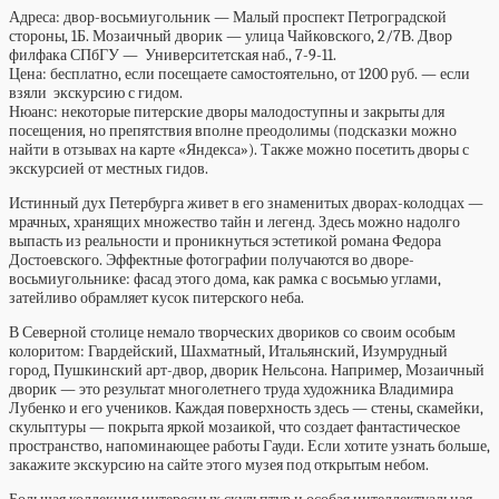
Адреса:
двор-восьмиугольник — Малый проспект Петроградской
стороны, 1Б. Мозаичный дворик — улица Чайковского, 2/7В. Двор
филфака СПбГУ — Университетская наб., 7-9-11.
Цена:
бесплатно, если посещаете самостоятельно, от 1200 руб. — если
взяли экскурсию с гидом.
Нюанс:
некоторые питерские дворы малодоступны и закрыты для
посещения, но препятствия вполне преодолимы (подсказки можно
найти в отзывах на карте «Яндекса»). Также можно посетить дворы с
экскурсией от местных гидов.
Истинный дух Петербурга живет в его знаменитых дворах-колодцах —
мрачных, хранящих множество тайн и легенд. Здесь можно надолго
выпасть из реальности и проникнуться эстетикой романа Федора
Достоевского. Эффектные фотографии получаются во дворе-
восьмиугольнике: фасад этого дома, как рамка с восьмью углами,
затейливо обрамляет кусок питерского неба.
В Северной столице немало творческих двориков со своим особым
колоритом: Гвардейский, Шахматный, Итальянский, Изумрудный
город, Пушкинский арт-двор, дворик Нельсона. Например, Мозаичный
дворик — это результат многолетнего труда художника Владимира
Лубенко и его учеников. Каждая поверхность здесь — стены, скамейки,
скульптуры — покрыта яркой мозаикой, что создает фантастическое
пространство, напоминающее работы Гауди. Если хотите узнать больше,
закажите экскурсию на сайте этого музея под открытым небом.