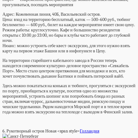
прогуливаться, посещать мероприятия
Адрес:
Кожевенная линия, 40Б,
Васильевский остров.
Цена:
вход на территорию бесплатный, каток — 500–600 руб., тюбинг
безлимитно — 600 руб., билет на каждое мероприятие имеет свою цену.
Режим работы:
круглосуточно. Кафе и большинство резидентов
открыты с 10:00 до 23:00, но бары и клубы часто работают до глубокой
ночи.
Нюанс:
можно устроить себе квест-экскурсию, для этого нужно взять
карту на первом этаже Башни или в инфопункте в Цеху.
На территории старейшего кабельного завода в России теперь
находится современное культурно-деловое пространство «Севкабель
Порт». Место стало центром притяжения для молодежи и всех, кто
хочет почувствовать дыхание Балтики и поймать питерский вайб.
Здесь можно покататься на коньках и тюбинге, прогуляться с экскурсией
по порту, приобщиться к культуре, посетив одно из множества
мероприятий, устроить шопинг или попробовать блюда из разных
стран, включая чуррос, дальневосточные мидии, римскую пиццу и
чешские трдельники. Рядом находится Морской порт и в теплое время
года можно взять экскурсию на теплоходе с выходом в Финский залив.
6. Рукотворный остров Новая <span style=
Голландия