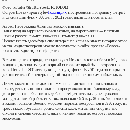
Фото: katuka/Shutterstock/FOTODOM
Остров Новая <span style=
Голландия
, построенный по приказу Петра I
и служивший флоту 300 лет, с 2011 года открыт для посетителей
Адрес:
Набережная Адмиралтейского канала, 2.
Цена:
вход на территорию бесплатный, на мероприятия — платный.
Режим работы:
пн–чт: 9:00–22:00, пт–вск: 9.00–23.00.
Нюанс:
гулять здесь будет еще интереснее, если вы знаете историю этого
места. Аудиоэкскурсии можно послушать на сайте проекта «Голоса»
или
взять аудиогид в инфоцентре.
В самом центре города, неподалеку от Исаакиевского собора и Медного
всадника, находится рукотворный остров, который был построен по
воле Петра I, и 300 лет служил для нужд флота. В 2011 года он открылся
для посетителей и теперь каждый год прирастает новыми объектами.
Летом кажется, что отдыхаешь у моря: люди загорают на газонах и
пляже, устраивают пикники или прогуливаются по Травяному саду,
дети резвятся на большом корабле — «Фрегате», на сцене проводят
концерты. Зимой работает каток, новогодний базар. Жизнь бьет ключом
в здании бывшей Военно-морской тюрьмы, построенной в 1830 году: на
трех этажах «Бутылки» расположены кафе, магазины, спортивные
студии и салоны красоты. С наступлением тепла по острову проводят
экскурсии.