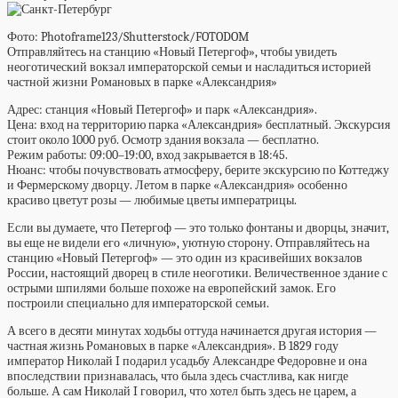
Фото: Photoframe123/Shutterstock/FOTODOM
Отправляйтесь на станцию «Новый Петергоф», чтобы увидеть
неоготический вокзал императорской семьи и насладиться историей
частной жизни Романовых в парке «Александрия»
Адрес:
станция «Новый Петергоф» и парк «Александрия».
Цена:
вход на территорию парка «Александрия» бесплатный. Экскурсия
стоит около 1000 руб. Осмотр здания вокзала — бесплатно.
Режим работы:
09:00–19:00, вход закрывается в 18:45.
Нюанс:
чтобы почувствовать атмосферу, берите экскурсию по Коттеджу
и Фермерскому дворцу. Летом в парке «Александрия» особенно
красиво цветут розы — любимые цветы императрицы.
Если вы думаете, что Петергоф — это только фонтаны и дворцы, значит,
вы еще не видели его «личную», уютную сторону. Отправляйтесь на
станцию «Новый Петергоф» — это один из красивейших вокзалов
России, настоящий дворец в стиле неоготики. Величественное здание с
острыми шпилями больше похоже на европейский замок. Его
построили специально для императорской семьи.
А всего в десяти минутах ходьбы оттуда начинается другая история —
частная жизнь Романовых в парке «Александрия». В 1829 году
император Николай I подарил усадьбу Александре Федоровне и она
впоследствии признавалась, что была здесь счастлива, как нигде
больше. А сам Николай I говорил, что хотел быть здесь не царем, а