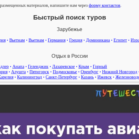
у размещенных материалов, напишите нам через
форму контактов
.
Быстрый поиск туров
Зарубежье
рия
•
Вьетнам
•
Вьетнам
•
Германия
•
Греция
•
Доминикана
•
Египет
•
Изр
Отдых в России
длер
•
Анапа
•
Геленджик
•
Лазаревское
•
Крым
•
Горный
ория
•
Алушта
•
Пятигорск
•
Подмосковье
•
Оренбург
•
Нижний Новгород
Карелия
•
Калининград
•
Санкт-Петербург
•
Казань
•
Ижевск
•
Железновод