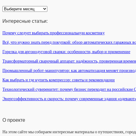
Архив
статей
Интересные статьи:
Почему следует выбирать профессиональную косметику
Всё, что нужно знать перед покупкой: обзор автоматических гаражных в
Горелка для аргонодуговой сварки: особенности, выбор и применение
Трансформаторный сварочный аппарат: надёжность, проверенная време
Промышленный робот-манипулятор: как автоматизация меняет произво
Как выбрать и где купить компрессор: советы и рекомендации
Технологический суверенитет: почему бизнес переходит на российские
Энергоэффективность и скорость: почему современные здания «одевают
О проекте
На этом сайте мы собираем интересные материалы о путешествиях, города