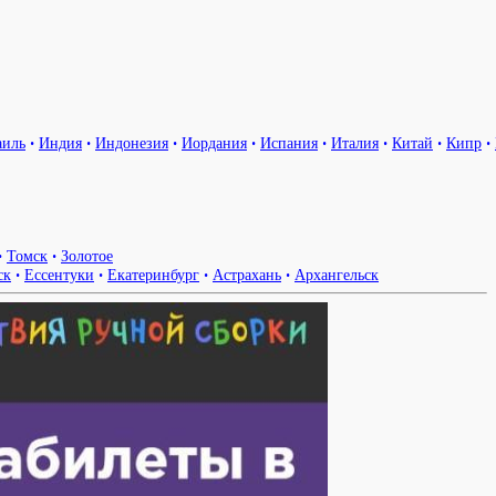
аиль
•
Индия
•
Индонезия
•
Иордания
•
Испания
•
Италия
•
Китай
•
Кипр
•
•
Томск
•
Золотое
ск
•
Ессентуки
•
Екатеринбург
•
Астрахань
•
Архангельск