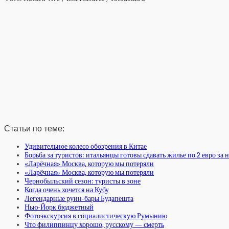
Статьи по теме:
Удивительное колесо обозрения в Китае
Борьба за туристов: итальянцы готовы сдавать жилье по 2 евро за 
«Ларёчная» Москва, которую мы потеряли
«Ларёчная» Москва, которую мы потеряли
Чернобыльский сезон: туристы в зоне
Когда очень хочется на Кубу
Легендарные руин-бары Будапешта
Нью-Йорк бюджетный
Фотоэкскурсия в социалистическую Румынию
Что филиппинцу хорошо, русскому — смерть