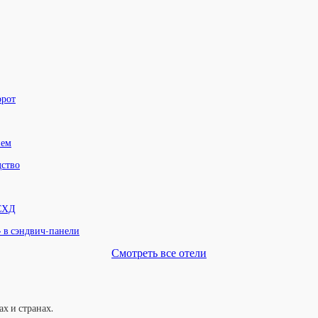
орот
нем
дство
 СХД
» в сэндвич-панели
Смотреть все отели
х и странах.