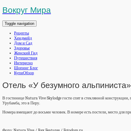
Вокруг Мира
Toggle navigation
Рецепты
Хендмейд
Дом и Сад
Здоровье
Женский Гид
Путешествия
Интересно
Шопинг Блог
КупиОбзор
Отель «У безумного альпиниста»
В гостинице Natura Vive Skylodge гости спят в стеклянной конструкции
Урубамба, это в Перу.
Номера вмещают до восьми человек. В номере есть постели, место для при
Фото: Natura Vive / Rex Features / Fotodom.ru