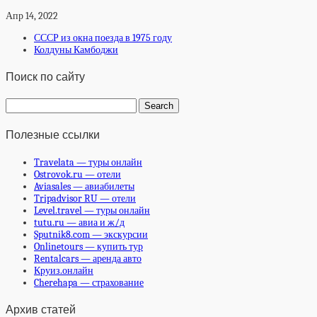
Апр 14, 2022
СССР из окна поезда в 1975 году
Колдуны Камбоджи
Поиск по сайту
Полезные ссылки
Travelata — туры онлайн
Ostrovok.ru — отели
Aviasales — авиабилеты
Tripadvisor RU — отели
Level.travel — туры онлайн
tutu.ru — авиа и ж/д
Sputnik8.com — экскурсии
Onlinetours — купить тур
Rentalcars — аренда авто
Круиз.онлайн
Cherehapa — страхование
Архив статей