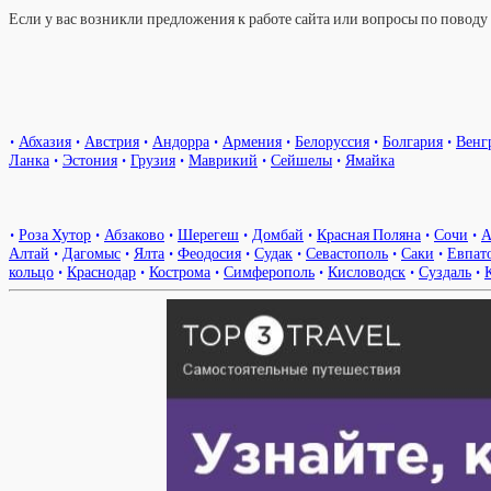
Если у вас возникли предложения к работе сайта или вопросы по повод
•
Абхазия
•
Австрия
•
Андорра
•
Армения
•
Белоруссия
•
Болгария
•
Венг
Ланка
•
Эстония
•
Грузия
•
Маврикий
•
Сейшелы
•
Ямайка
•
Роза Хутор
•
Абзаково
•
Шерегеш
•
Домбай
•
Красная Поляна
•
Сочи
•
А
Алтай
•
Дагомыс
•
Ялта
•
Феодосия
•
Судак
•
Севастополь
•
Саки
•
Евпат
кольцо
•
Краснодар
•
Кострома
•
Симферополь
•
Кисловодск
•
Суздаль
•