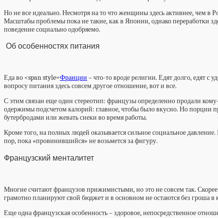
Но не все идеально. Несмотря на то что женщины здесь активнее, чем в Р
Масштабы проблемы пока не такие, как в Японии, однако переработки здес
поведение социально одобряемо.
Об особенностях питания
Еда во <span style=
Франции
– что-то вроде религии. Едят долго, едят с 
вопросу питания здесь совсем другое отношение, вот и все.
С этим связан еще один стереотип: французы определенно продали кому-
одержимы подсчетом калорий: главное, чтобы было вкусно. Но порции пр
бутербродами или жевать снеки во время работы.
Кроме того, на полных людей оказывается сильное социальное давление.
пор, пока «провинившийся» не возьмется за фигуру.
Французский менталитет
Многие считают французов прижимистыми, но это не совсем так. Скорее о
грамотно планируют свой бюджет и в основном не остаются без гроша в к
Еще одна французская особенность – здоровое, непосредственное отнош