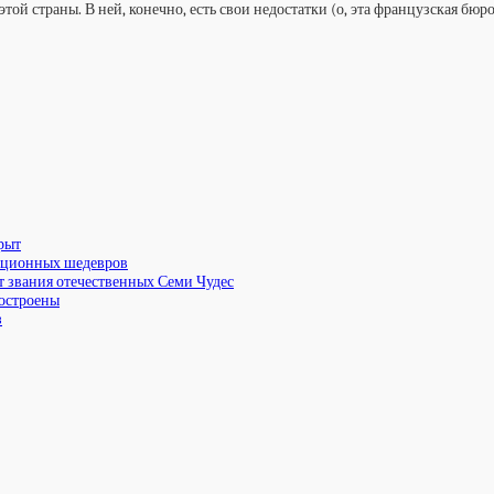
ой страны. В ней, конечно, есть свои недостатки (о, эта французская бюро
рыт
екционных шедевров
т звания отечественных Семи Чудес
построены
з