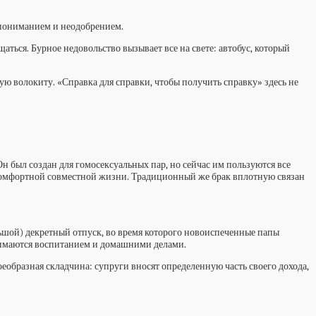
непониманием и неодобрением.
ться. Бурное недовольство вызывает все на свете: автобус, который
ую волокиту. «Справка для справки, чтобы получить справку» здесь не
н был создан для гомосексуальных пар, но сейчас им пользуются все
 комфортной совместной жизни. Традиционный же брак вплотную связан
льшой) декретный отпуск, во время которого новоиспеченные папы
анимаются воспитанием и домашними делами.
оеобразная складчина: супруги вносят определенную часть своего дохода,