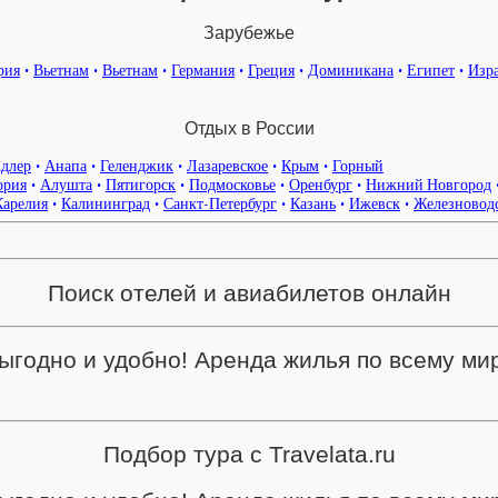
Зарубежье
рия
•
Вьетнам
•
Вьетнам
•
Германия
•
Греция
•
Доминикана
•
Египет
•
Изр
Отдых в России
длер
•
Анапа
•
Геленджик
•
Лазаревское
•
Крым
•
Горный
ория
•
Алушта
•
Пятигорск
•
Подмосковье
•
Оренбург
•
Нижний Новгород
Карелия
•
Калининград
•
Санкт-Петербург
•
Казань
•
Ижевск
•
Железновод
Поиск отелей и авиабилетов онлайн
ыгодно и удобно! Аренда жилья по всему ми
Подбор тура с Travelata.ru