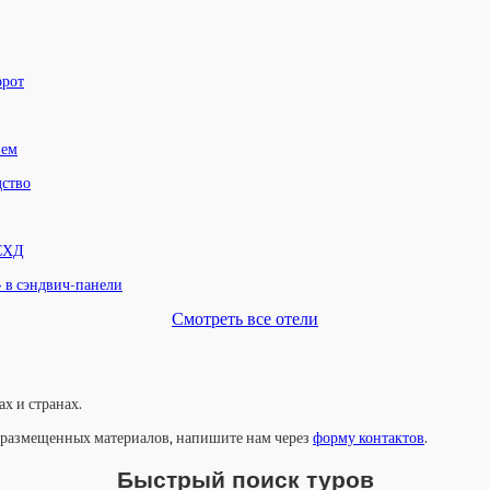
орот
нем
дство
 СХД
» в сэндвич-панели
Смотреть все отели
х и странах.
у размещенных материалов, напишите нам через
форму контактов
.
Быстрый поиск туров