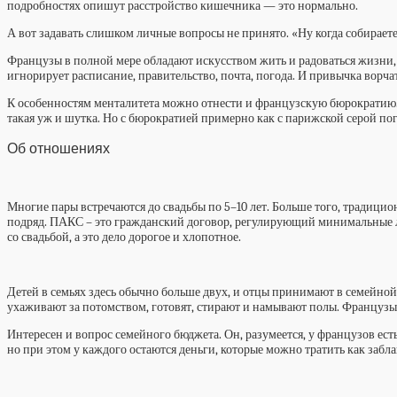
подробностях опишут расстройство кишечника — это нормально.
А вот задавать слишком личные вопросы не принято. «Ну когда собираете
Французы в полной мере обладают искусством жить и радоваться жизни, 
игнорирует расписание, правительство, почта, погода. И привычка ворчат
К особенностям менталитета можно отнести и французскую бюрократию. П
такая уж и шутка. Но с бюрократией примерно как с парижской серой п
Об отношениях
Многие пары встречаются до свадьбы по 5–10 лет. Больше того, традици
подряд. ПАКС – это гражданский договор, регулирующий минимальные л
со свадьбой, а это дело дорогое и хлопотное.
Детей в семьях здесь обычно больше двух, и отцы принимают в семейной
ухаживают за потомством, готовят, стирают и намывают полы. Французы
Интересен и вопрос семейного бюджета. Он, разумеется, у французов есть
но при этом у каждого остаются деньги, которые можно тратить как забла