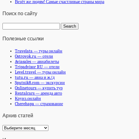
Везёт же людям! Самые счастливые страны мира
Поиск по сайту
Полезные ссылки
Travelata — туры онлайн
Ostrovok.ru — отели
Aviasales — авиабилеты
Tripadvisor RU — отели
Level.travel — туры онлайн
tutu.ru — авиа и ж/д
Sputnik8.com — экскурсии
Onlinetours — купить тур
Rentalcars — аренда авто
Круиз.онлайн
Cherehapa — страхование
Архив статей
Архив
статей