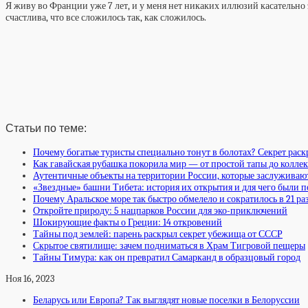
Я живу во Франции уже 7 лет, и у меня нет никаких иллюзий касательно эт
счастлива, что все сложилось так, как сложилось.
Статьи по теме:
Почему богатые туристы специально тонут в болотах? Секрет раск
Как гавайская рубашка покорила мир — от простой тапы до колл
Аутентичные объекты на территории России, которые заслуживаю
«Звездные» башни Тибета: история их открытия и для чего были 
Почему Аральское море так быстро обмелело и сократилось в 21 ра
Откройте природу: 5 нацпарков России для эко-приключений
Шокирующие факты о Греции: 14 откровений
Тайны под землей: парень раскрыл секрет убежища от СССР
Скрытое святилище: зачем подниматься в Храм Тигровой пещеры
Тайны Тимура: как он превратил Самарканд в образцовый город
Ноя 16, 2023
Беларусь или Европа? Так выглядят новые поселки в Белоруссии