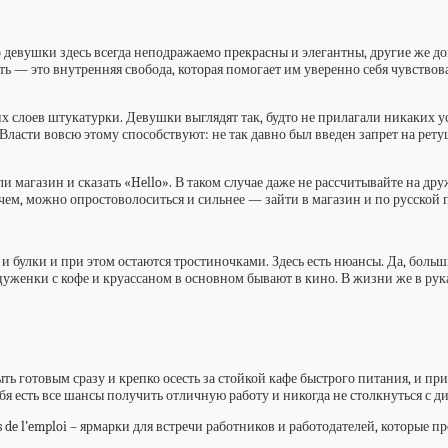
евушки здесь всегда неподражаемо прекрасны и элегантны, другие же дока
— это внутренняя свобода, которая помогает им уверенно себя чувствоват
лоев штукатурки. Девушки выглядят так, будто не прилагали никаких ус
 Власти вовсю этому способствуют: не так давно был введен запрет на рет
ли магазин и сказать «Hello». В таком случае даже не рассчитывайте на д
чем, можно опростоволоситься и сильнее — зайти в магазин и по русской п
и булки и при этом остаются тростиночками. Здесь есть нюансы. Да, бол
уженки с кофе и круассаном в основном бывают в кино. В жизни же в рука
ь готовым сразу и крепко осесть за стойкой кафе быстрого питания, и прив
бя есть все шансы получить отличную работу и никогда не столкнуться с
 de l’emploi – ярмарки для встречи работников и работодателей, которые п