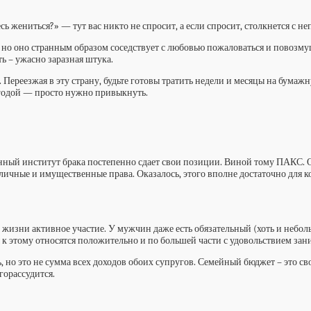
сь жениться?» — тут вас никто не спросит, а если спросит, столкнется с 
но оно странным образом соседствует с любовью пожаловаться и повозмуща
ь – ужасно заразная штука.
ереезжая в эту страну, будьте готовы тратить недели и месяцы на бумажн
огодой — просто нужно привыкнуть.
онный институт брака постепенно сдает свои позиции. Виной тому ПАКС. О
ичные и имущественные права. Оказалось, этого вполне достаточно для
 жизни активное участие. У мужчин даже есть обязательный (хоть и небо
 к этому относятся положительно и по большей части с удовольствием з
, но это не сумма всех доходов обоих супругов. Семейный бюджет – это св
горассудится.