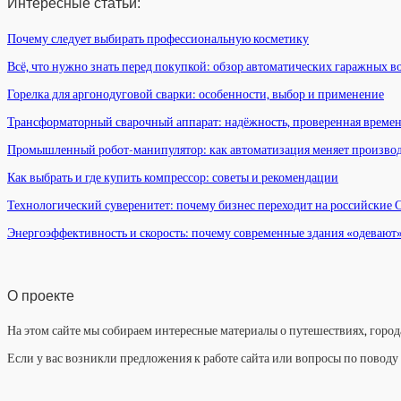
Интересные статьи:
Почему следует выбирать профессиональную косметику
Всё, что нужно знать перед покупкой: обзор автоматических гаражных в
Горелка для аргонодуговой сварки: особенности, выбор и применение
Трансформаторный сварочный аппарат: надёжность, проверенная време
Промышленный робот-манипулятор: как автоматизация меняет произво
Как выбрать и где купить компрессор: советы и рекомендации
Технологический суверенитет: почему бизнес переходит на российские
Энергоэффективность и скорость: почему современные здания «одевают
О проекте
На этом сайте мы собираем интересные материалы о путешествиях, города
Если у вас возникли предложения к работе сайта или вопросы по повод