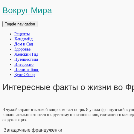
Вокруг Мира
Toggle navigation
Рецепты
Хендмейд
Дом и Сад
Здоровье
Женский Гид
Путешествия
Интересно
Шопинг Блог
КупиОбзор
Интересные факты о жизни во Ф
В чужой стране языковой вопрос встает остро. Я учила французский в ун
вполне лояльно относятся к русскому произношению, считают его мелоди
окружающих.
Загадочные француженки