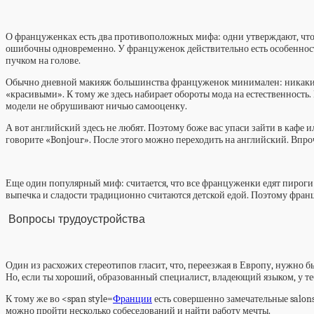
О француженках есть два противоположных мифа: одни утверждают, что д
ошибочны одновременно. У француженок действительно есть особенность 
пучком на голове.
Обычно дневной макияж большинства француженок минимален: никаких с
«красивыми». К тому же здесь набирает обороты мода на естественность.
модели не обрушивают ничью самооценку.
А вот английский здесь не любят. Поэтому боже вас упаси зайти в кафе и
говорите «Bonjour». После этого можно переходить на английский. Впро
Еще один популярный миф: считается, что все француженки едят пироги 
выпечка и сладости традиционно считаются детской едой. Поэтому франц
Вопросы трудоустройства
Один из расхожих стереотипов гласит, что, переезжая в Европу, нужно быт
Но, если ты хороший, образованный специалист, владеющий языком, у те
К тому же во <span style=
Франции
есть совершенно замечательные salons
можно пройти несколько собеседований и найти работу мечты.