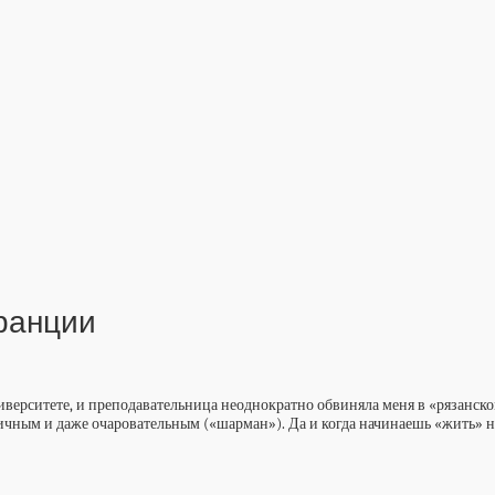
ранции
иверситете, и преподавательница неоднократно обвиняла меня в «рязанско
чным и даже очаровательным («шарман»). Да и когда начинаешь «жить» на