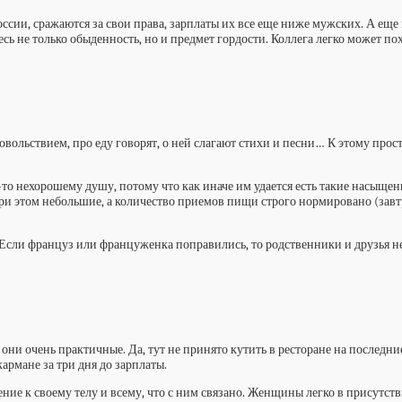
оссии, сражаются за свои права, зарплаты их все еще ниже мужских. А еще 
ь не только обыденность, но и предмет гордости. Коллега легко может похв
удовольствием, про еду говорят, о ней слагают стихи и песни… К этому пр
то нехорошему душу, потому что как иначе им удается есть такие насыще
и этом небольшие, а количество приемов пищи строго нормировано (завтра
 Если француз или француженка поправились, то родственники и друзья не
ни очень практичные. Да, тут не принято кутить в ресторане на последние
армане за три дня до зарплаты.
ение к своему телу и всему, что с ним связано. Женщины легко в присут