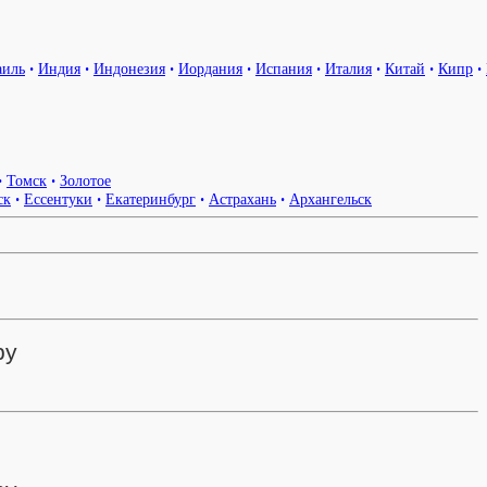
аиль
•
Индия
•
Индонезия
•
Иордания
•
Испания
•
Италия
•
Китай
•
Кипр
•
•
Томск
•
Золотое
ск
•
Ессентуки
•
Екатеринбург
•
Астрахань
•
Архангельск
ру