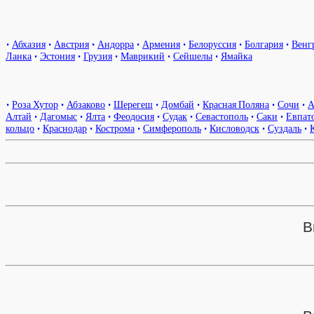
•
Абхазия
•
Австрия
•
Андорра
•
Армения
•
Белоруссия
•
Болгария
•
Венг
Ланка
•
Эстония
•
Грузия
•
Маврикий
•
Сейшелы
•
Ямайка
•
Роза Хутор
•
Абзаково
•
Шерегеш
•
Домбай
•
Красная Поляна
•
Сочи
•
А
Алтай
•
Дагомыс
•
Ялта
•
Феодосия
•
Судак
•
Севастополь
•
Саки
•
Евпат
кольцо
•
Краснодар
•
Кострома
•
Симферополь
•
Кисловодск
•
Суздаль
•
В