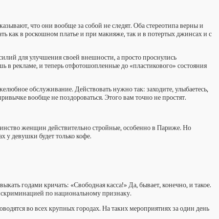
зывают, что они вообще за собой не следят. Оба стереотипа верны и
ь как в роскошном платье и при макияже, так и в потертых джинсах и с
илий для улучшения своей внешности, а просто проснулись
ушь в рекламе, и теперь отфотошопленные до «пластикового» состояния
ружелюбное обслуживание. Действовать нужно так: заходите, улыбаетесь,
ривычке вообще не поздороваться. Этого вам точно не простят.
ьшинство женщин действительно стройные, особенно в Париже. Но
х у девушки будет только кофе.
ыкать годами кричать: «Свободная касса!» Да, бывает, конечно, и такое.
 дискриминацией по национальному признаку.
роводятся во всех крупных городах. На таких мероприятиях за один день