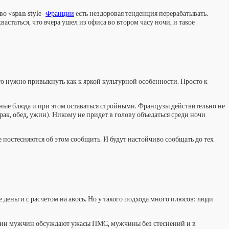
во <span style=
Франции
есть нездоровая тенденция перерабатывать.
астаться, что вчера ушел из офиса во втором часу ночи, и такое
осто нужно привыкнуть как к яркой культурной особенности. Просто к
нные блюда и при этом оставаться стройными. Французы действительно не
к, обед, ужин). Никому не придет в голову объедаться среди ночи
 постесняются об этом сообщить. И будут настойчиво сообщать до тех
 деньги с расчетом на авось. Но у такого подхода много плюсов: люди
ствии мужчин обсуждают ужасы ПМС, мужчины без стеснений и в