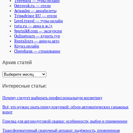
Travelata — туры онлайн
Ostrovok.ru — отели
Aviasales — авиабилеты
Tripadvisor RU — отели
Level.travel — туры онлайн
tutu.ru — авиа и ж/д
Sputnik8.com — экскурсии
Onlinetours — купить тур
Rentalcars — аренда авто
Круиз.онлайн
Cherehapa — страхование
Архив статей
Архив
статей
Интересные статьи:
Почему следует выбирать профессиональную косметику
Всё, что нужно знать перед покупкой: обзор автоматических гаражных
ворот
Горелка для аргонодуговой сварки: особенности, выбор и применение
Трансформаторный сварочный аппарат: надёжность, проверенная