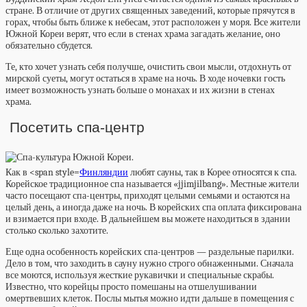
стране. В отличие от других священных заведений, которые прячутся в
горах, чтобы быть ближе к небесам, этот расположен у моря. Все жители
Южной Кореи верят, что если в стенах храма загадать желание, оно
обязательно сбудется.
Те, кто хочет узнать себя получше, очистить свои мысли, отдохнуть от
мирской суеты, могут остаться в храме на ночь. В ходе ночевки гость
имеет возможность узнать больше о монахах и их жизни в стенах
храма.
Посетить спа-центр
Как в <span style=
Финляндии
любят сауны, так в Корее относятся к спа.
Корейское традиционное спа называется «jjimjilbang». Местные жители
часто посещают спа-центры, приходят целыми семьями и остаются на
целый день, а иногда даже на ночь. В корейских спа оплата фиксирована
и взимается при входе. В дальнейшем вы можете находиться в здании
столько сколько захотите.
Еще одна особенность корейских спа-центров — раздельные парилки.
Дело в том, что заходить в сауну нужно строго обнаженными. Сначала
все моются, используя жесткие рукавички и специальные скрабы.
Известно, что корейцы просто помешаны на отшелушивании
омертвевших клеток. Послы мытья можно идти дальше в помещения с