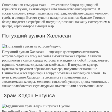
Синсолло или елькуджа-тхан — это сложное блюдо придворной
корейской кухни, включающее в себя множество ингредиентов. В
состав синсолло входят маленькие тефтели, корейские оладьи «чонюо»,
грибы и овощи. Все это тушат в наваристом мясном бульоне. Готовое
блюдо подается в серебряной посудине, похожей на чашу с отверстием в
центре, через которое выходит жар.
Потухший вулкан Халласан
Потухший вулкан Халласан — еще одна достопримечательность
острова Чеджу и к тому же самая высокая точка в стране. Халласан
расположен в самом сердце острова, его видно из любой точки, хотя его
вершина частенько скрывается за облаками. В потухшем кратере
вулкана со временем образовалось озеро, получившее название
Пэнноктам, а вся территория вокруг объявлена заповедной зоной. По
пути к вершине Халласан туристы могут познакомиться с
экосистемами, которые меняются с высотой, увидеть диких животных, а
также полюбоваться скульптурами, высеченными в застывшей лаве.
Храм Хедон Енгунса
Буддийский храм Хедон Енгунса считается одним из самых красивых в