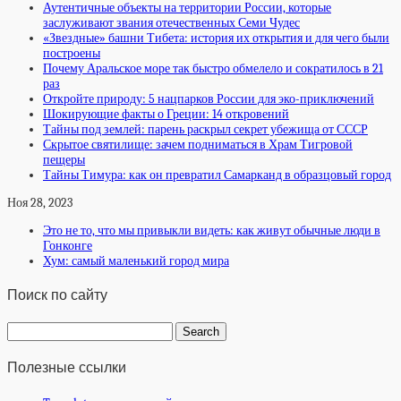
Аутентичные объекты на территории России, которые
заслуживают звания отечественных Семи Чудес
«Звездные» башни Тибета: история их открытия и для чего были
построены
Почему Аральское море так быстро обмелело и сократилось в 21
раз
Откройте природу: 5 нацпарков России для эко-приключений
Шокирующие факты о Греции: 14 откровений
Тайны под землей: парень раскрыл секрет убежища от СССР
Скрытое святилище: зачем подниматься в Храм Тигровой
пещеры
Тайны Тимура: как он превратил Самарканд в образцовый город
Ноя 28, 2023
Это не то, что мы привыкли видеть: как живут обычные люди в
Гонконге
Хум: самый маленький город мира
Поиск по сайту
Полезные ссылки