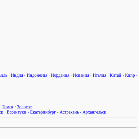
аиль
•
Индия
•
Индонезия
•
Иордания
•
Испания
•
Италия
•
Китай
•
Кипр
•
•
Томск
•
Золотое
ск
•
Ессентуки
•
Екатеринбург
•
Астрахань
•
Архангельск