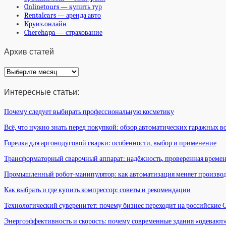
Onlinetours — купить тур
Rentalcars — аренда авто
Круиз.онлайн
Cherehapa — страхование
Архив статей
Архив
статей
Интересные статьи:
Почему следует выбирать профессиональную косметику
Всё, что нужно знать перед покупкой: обзор автоматических гаражных в
Горелка для аргонодуговой сварки: особенности, выбор и применение
Трансформаторный сварочный аппарат: надёжность, проверенная време
Промышленный робот-манипулятор: как автоматизация меняет произво
Как выбрать и где купить компрессор: советы и рекомендации
Технологический суверенитет: почему бизнес переходит на российские
Энергоэффективность и скорость: почему современные здания «одевают