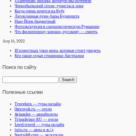
«Ларёчная» Москва, которую мы потеряли
Чернобыльский сезон: туристы в зоне
Когда очень хочется на Кубу
Легендарные руин-бары Будапешта
Нью-Йорк бюджетный
Фотоэкскурсия в социалистическую Румынию
Что филиппинцу хорошо, русскому — смерть
Апр 14, 2022
10 известных улиц мира, которые стоит увидеть
Кто такие седые странники Австралии
Поиск по сайту
Полезные ссылки
Travelata — туры онлайн
Ostrovok.ru — отели
Aviasales — авиабилеты
Tripadvisor RU — отели
Level.travel — туры онлайн
tutu.ru — авиа и ж/д
Sputnik8.com — экскурсии