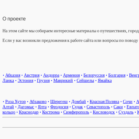
О проекте
На этом сайте мы собираем интересные материалы о путешествиях, города
Если у вас возникли предложения к работе сайта или вопросы по повод
•
Абхазия
•
Австрия
•
Андорра
•
Армения
•
Белоруссия
•
Болгария
•
Венг
Ланка
•
Эстония
•
Грузия
•
Маврикий
•
Сейшелы
•
Ямайка
•
Роза Хутор
•
Абзаково
•
Шерегеш
•
Домбай
•
Красная Поляна
•
Сочи
•
А
Алтай
•
Дагомыс
•
Ялта
•
Феодосия
•
Судак
•
Севастополь
•
Саки
•
Евпат
кольцо
•
Краснодар
•
Кострома
•
Симферополь
•
Кисловодск
•
Суздаль
•