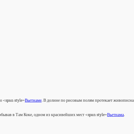
 <span style=
Вьетнаме
. В долине по рисовым полям протекает живописная
обывав в Там Коке, одном из красивейших мест <span style=
Вьетнама
.