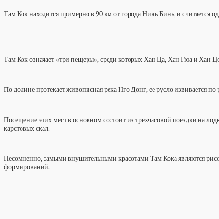
Там Кок находится примерно в 90 км от города Нинь Бинь, и считается 
Там Кок означает «три пещеры», среди которых Хан Ца, Хан Гюа и Хан Ц
По долине протекает живописная река Нго Донг, ее русло извивается по
Посещение этих мест в основном состоит из трехчасовой поездки на лод
карстовых скал.
Несомненно, самыми внушительными красотами Там Кока являются рисовы
формирований.