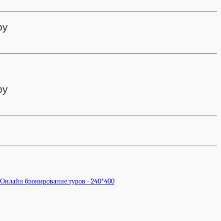
ру
ру