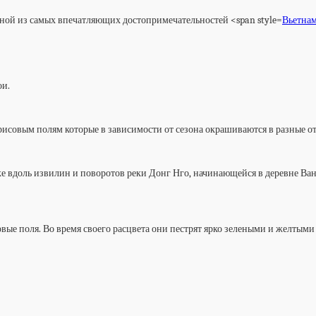
одной из самых впечатляющих достопримечательностей <span style=
Вьетна
ои.
 рисовым полям которые в зависимости от сезона окрашиваются в разные о
ке вдоль извилин и поворотов реки Донг Нго, начинающейся в деревне Ва
е поля. Во время своего расцвета они пестрят ярко зелеными и желтыми 