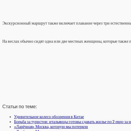
Экскурсионный маршрут также включает плавание через три естественных
На веслах обычно сидят одна или две местных женщины, которые также 
Статьи по теме:
Удивительное колесо обозрения в Китае
Борьба за туристов: итальянцы готовы сдавать жилье по 2 евро за 
«Ларёчная» Москва, которую мы потеряли