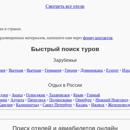
Смотреть все отели
х и странах.
у размещенных материалов, напишите нам через
форму контактов
.
Быстрый поиск туров
Зарубежье
рия
•
Вьетнам
•
Вьетнам
•
Германия
•
Греция
•
Доминикана
•
Египет
•
Изр
Отдых в России
длер
•
Анапа
•
Геленджик
•
Лазаревское
•
Крым
•
Горный
ория
•
Алушта
•
Пятигорск
•
Подмосковье
•
Оренбург
•
Нижний Новгород
Карелия
•
Калининград
•
Санкт-Петербург
•
Казань
•
Ижевск
•
Железновод
Поиск отелей и авиабилетов онлайн