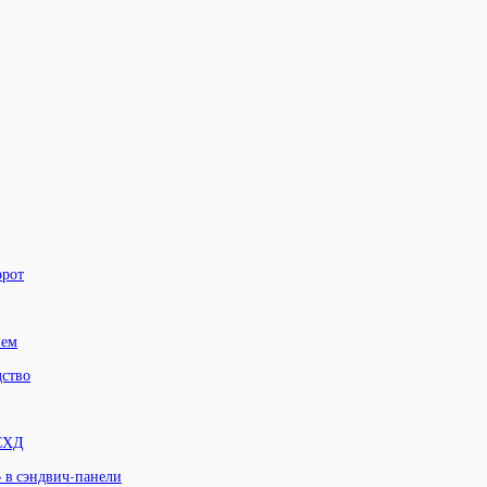
орот
нем
дство
 СХД
» в сэндвич-панели