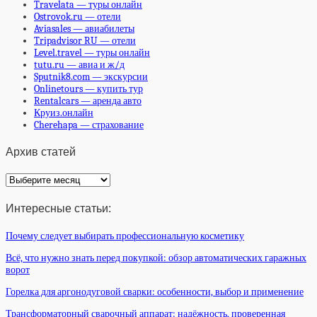
Travelata — туры онлайн
Ostrovok.ru — отели
Aviasales — авиабилеты
Tripadvisor RU — отели
Level.travel — туры онлайн
tutu.ru — авиа и ж/д
Sputnik8.com — экскурсии
Onlinetours — купить тур
Rentalcars — аренда авто
Круиз.онлайн
Cherehapa — страхование
Архив статей
Архив
статей
Интересные статьи:
Почему следует выбирать профессиональную косметику
Всё, что нужно знать перед покупкой: обзор автоматических гаражных
ворот
Горелка для аргонодуговой сварки: особенности, выбор и применение
Трансформаторный сварочный аппарат: надёжность, проверенная