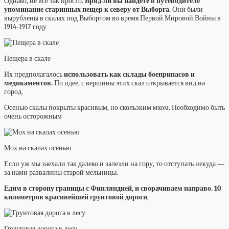
Однако, не всё так просто.
Вряд-ли вы найдёте в путеводителе
упоминание старинных пещер к северу от Выборга.
Они были
вырублены в скалах под Выборгом во время Первой Мировой Войны в
1914-1917 году
Пещера в скале
Их предполагалось
использовать как склады боеприпасов и
медикаментов.
По идее, с вершины этих скал открывается вид на
город.
Осенью скалы покрыты красивым, но скользким мхом. Необходимо быть
очень осторожным
Мох на скалах осенью
Если уж мы заехали так далеко и залезли на гору, то отступать некуда —
за нами развалины старой мельницы.
Едим в сторону границы с Финляндией, и сворачиваем направо. 10
километров красивейшей грунтовой дороги
,
Грунтовая дорога в лесу