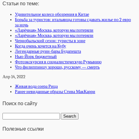
Статьи по теме:
Удивительное колесо обозрения в Китае
Борьба за туристов: итальянцы готовы сдавать жилье по 2 евро
за ночь
«Ларёчная» Москва, которую мы потеряли
«Ларёчная» Москва, которую мы потеряли
Чернобыльский сезон: туристы в зоне
Когда очень хочется на Кубу
Легендарные руин-бары Будапешта
Нью-Йорк бюджетный
Фотоэкскурсия в социалистическую Румынию
Что филиппинцу хорошо, русскому — смерть
Апр 14, 2022
Живая вода озера Рица
Ранее невиданные образы Стива МакКарри
Поиск по сайту
Полезные ссылки