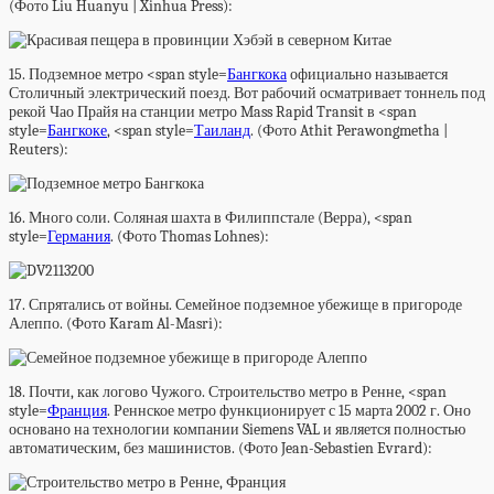
(Фото Liu Huanyu | Xinhua Press):
15. Подземное метро <span style=
Бангкока
официально называется
Столичный электрический поезд. Вот рабочий осматривает тоннель под
рекой Чао Прайя на станции метро Mass Rapid Transit в <span
style=
Бангкоке
, <span style=
Таиланд
. (Фото Athit Perawongmetha |
Reuters):
16. Много соли. Соляная шахта в Филиппстале (Верра), <span
style=
Германия
. (Фото Thomas Lohnes):
17. Спрятались от войны. Семейное подземное убежище в пригороде
Алеппо. (Фото Karam Al-Masri):
18. Почти, как логово Чужого. Строительство метро в Ренне, <span
style=
Франция
. Реннское метро функционирует с 15 марта 2002 г. Оно
основано на технологии компании Siemens VAL и является полностью
автоматическим, без машинистов. (Фото Jean-Sebastien Evrard):