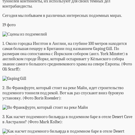
туннелей континенты, их используют для своих темных дел
контрабандисты.
Сегодня мы побываем в различных интересных подземных мирах.
19 фото
1. Около городка Инглтон в Англии, на глубине 100 метров находится
самая большая пещеру в Британии под названием Gaping Gill. По
размерам она сопоставима с Йоркским собором (англ. York Minster) в
английском городе Йорке, который оспаривает у Кёльнского собора
звание самого большого средневекового храма на севере Европы. (Фото
Oli Scarff):
2. Во Франкфурте, который стоит на реке Майн, идет строительство
подземного тоннеля под рекой. Вот как раз спускают вниз буровую
установку. (Фото Boris Roessler):
3. Как насчет подземного бильярда в подземном баре в отеле Desert Cave
в Австралии? (Фото Mark Kolbe):