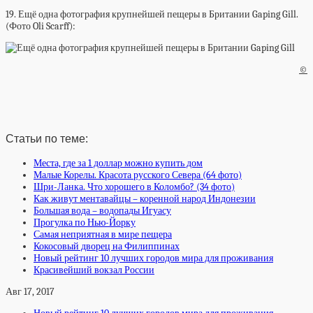
19. Ещё одна фотография крупнейшей пещеры в Британии Gaping Gill.
(Фото Oli Scarff):
©
Статьи по теме:
Места, где за 1 доллар можно купить дом
Малые Корелы. Красота русского Севера (64 фото)
Шри-Ланка. Что хорошего в Коломбо? (34 фото)
Как живут ментавайцы – коренной народ Индонезии
Большая вода – водопады Игуасу
Прогулка по Нью-Йорку
Самая неприятная в мире пещера
Кокосовый дворец на Филиппинах
Новый рейтинг 10 лучших городов мира для проживания
Красивейший вокзал России
Авг 17, 2017