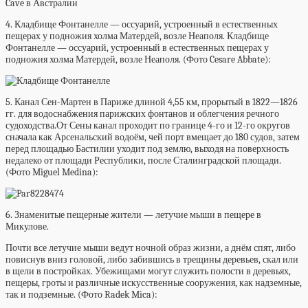
4. Кладбище Фонтанелле — оссуарий, устроенный в естественных
пещерах у подножия холма Матердей, возле Неаполя. Кладбище
Фонтанелле — оссуарий, устроенный в естественных пещерах у
подножия холма Матердей, возле Неаполя. (Фото Cesare Abbate):
5. Канал Сен-Мартен в Париже длиной 4,55 км, прорытый в 1822—1826
гг. для водоснабжения парижских фонтанов и облегчения речного
судоходства.От Сены канал проходит по границе 4-го и 12-го округов
сначала как Арсенальский водоём, чей порт вмещает до 180 судов, затем
перед площадью Бастилии уходит под землю, выходя на поверхность
недалеко от площади Республики, после Сталинградской площади.
(Фото Miguel Medina):
6. Знаменитые пещерные жители — летучие мыши в пещере в
Микулове.
Почти все летучие мыши ведут ночной образ жизни, а днём спят, либо
повиснув вниз головой, либо забившись в трещины деревьев, скал или
в щели в постройках. Убежищами могут служить полости в деревьях,
пещеры, гроты и различные искусственные сооружения, как надземные,
так и подземные. (Фото Radek Mica):