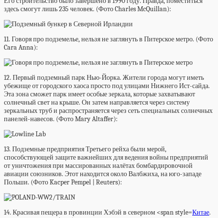
Его строительство было завершено в 1990 году. Правда, поместиться
здесь смогут лишь 235 человек. (Фото Charles McQuillan):
11. Говоря про подземелье, нельзя не заглянуть в Питерское метро. (Фото
Cara Anna):
12. Первый подземный парк Нью-Йорка. Жители города могут иметь
убежище от городского хаоса просто под улицами Нижнего Ист-сайда.
Эта зона сможет парк имеет особые зеркала, которые захватывают
солнечный свет на крыше. Он затем направляется через систему
зеркальных труб и распространяется через сеть специальных солнечных
панелей-навесов. (Фото Mary Altaffer):
13. Подземные предприятия Третьего рейха были мерой,
способствующей защите важнейших для ведения войны предприятий
от уничтожения при массированных налётах бомбардировочной
авиации союзников. Этот находится около Валбжиха, на юго-западе
Польши. (Фото Kacper Pempel | Reuters):
14. Красивая пещера в провинции Хэбэй в северном <span style=
Китае
.