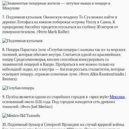
7. Подземная купальня. Океанскую впадину То Суа можно найти в
деревне Лотофага на южном побережье острова Уполу в Самоа. К
природному бассейну придется спускаться на глубину 30 метров от
поверхностиземли. (Фото Mark Kolbe):
8. Пещера Парастаса (или «Голубая пещера») названа так из-за морских
тюленей, которые обитают внутри. Считается одной из красивейших
пещер Средиземноморья, вполне способная конкурировать со
знаменитой пещерой в Капри. Пробраться в нее можно только на
небольшой лодке, ну а внутри — богатая россыпь сталактитов, которые
освещают пещеру, отражая солнечные лучи. (Фото Alkis Konstantinidis |
Reuters):
9. Пуэбла является одним из старейших городов в <span style=
Мексике
,
основанный около 1531 года. Под городом находится сеть древних
тоннелей. (Фото Joel Merino):
10. Подземный бункер в Северной Ирландии на случай ядерной войны.