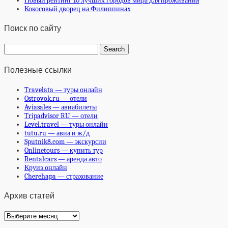
Новый рейтинг 10 лучших городов мира для проживания
Кокосовый дворец на Филиппинах
Поиск по сайту
Полезные ссылки
Travelata — туры онлайн
Ostrovok.ru — отели
Aviasales — авиабилеты
Tripadvisor RU — отели
Level.travel — туры онлайн
tutu.ru — авиа и ж/д
Sputnik8.com — экскурсии
Onlinetours — купить тур
Rentalcars — аренда авто
Круиз.онлайн
Cherehapa — страхование
Архив статей
Архив
статей