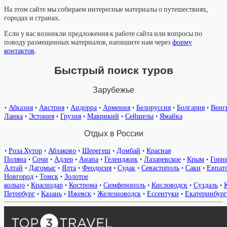
На этом сайте мы собираем интересные материалы о путешествиях,
городах и странах.
Если у вас возникли предложения к работе сайта или вопросы по
поводу размещенных материалов, напишите нам через
форму
контактов
.
Быстрый поиск туров
Зарубежье
•
Абхазия
•
Австрия
•
Андорра
•
Армения
•
Белоруссия
•
Болгария
•
Венг
Ланка
•
Эстония
•
Грузия
•
Маврикий
•
Сейшелы
•
Ямайка
Отдых в России
•
Роза Хутор
•
Абзаково
•
Шерегеш
•
Домбай
•
Красная
Поляна
•
Сочи
•
Адлер
•
Анапа
•
Геленджик
•
Лазаревское
•
Крым
•
Горн
Алтай
•
Дагомыс
•
Ялта
•
Феодосия
•
Судак
•
Севастополь
•
Саки
•
Евпат
Новгород
•
Томск
•
Золотое
кольцо
•
Краснодар
•
Кострома
•
Симферополь
•
Кисловодск
•
Суздаль
•
Петербург
•
Казань
•
Ижевск
•
Железноводск
•
Ессентуки
•
Екатеринбург