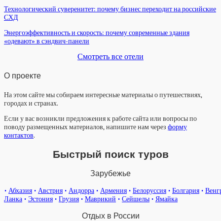
Технологический суверенитет: почему бизнес переходит на российские
СХД
Энергоэффективность и скорость: почему современные здания
«одевают» в сэндвич-панели
Смотреть все отели
О проекте
На этом сайте мы собираем интересные материалы о путешествиях,
городах и странах.
Если у вас возникли предложения к работе сайта или вопросы по
поводу размещенных материалов, напишите нам через
форму
контактов
.
Быстрый поиск туров
Зарубежье
•
Абхазия
•
Австрия
•
Андорра
•
Армения
•
Белоруссия
•
Болгария
•
Венг
Ланка
•
Эстония
•
Грузия
•
Маврикий
•
Сейшелы
•
Ямайка
Отдых в России