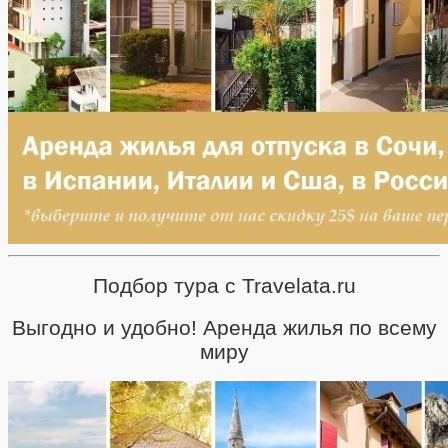
Подбор тура с Travelata.ru
Выгодно и удобно! Аренда жилья по всему
миру