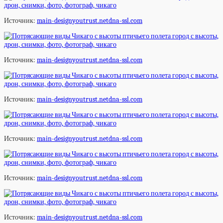
Источник:
main-designyoutrust.netdna-ssl.com
Источник:
main-designyoutrust.netdna-ssl.com
Источник:
main-designyoutrust.netdna-ssl.com
Источник:
main-designyoutrust.netdna-ssl.com
Источник:
main-designyoutrust.netdna-ssl.com
Источник:
main-designyoutrust.netdna-ssl.com