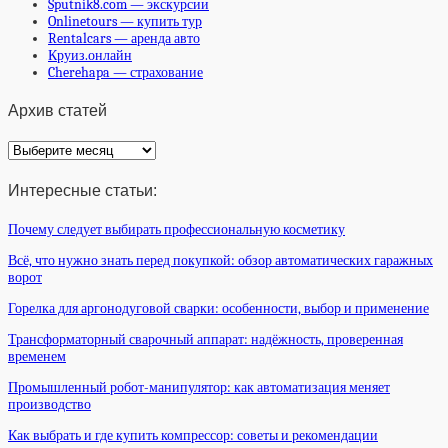
Sputnik8.com — экскурсии
Onlinetours — купить тур
Rentalcars — аренда авто
Круиз.онлайн
Cherehapa — страхование
Архив статей
Архив
статей
Интересные статьи:
Почему следует выбирать профессиональную косметику
Всё, что нужно знать перед покупкой: обзор автоматических гаражных
ворот
Горелка для аргонодуговой сварки: особенности, выбор и применение
Трансформаторный сварочный аппарат: надёжность, проверенная
временем
Промышленный робот-манипулятор: как автоматизация меняет
производство
Как выбрать и где купить компрессор: советы и рекомендации