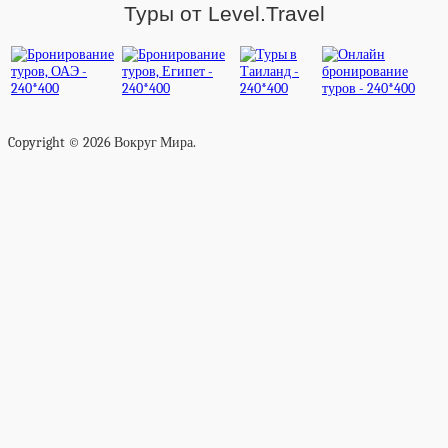
Туры от Level.Travel
Copyright © 2026 Вокруг Мира.