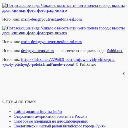
Источник:
main-designyoutrust.netdna-ssl.com
Источник:
main-designyoutrust.netdna-ssl.com
Источник:
designyoutrust.com
— переведено специально для
fishki.net
Источник:
http://fishki.net/2295831-potrjasajuwie-vidy-chikago-s-
vysoty-ptichyego-poleta.html?mode=recent
© Fishki.net
©
Статьи по теме:
Тайны долины Бру-на-Бойн
Откровения американки о жизни в России
Смотровые площадки не для слабонервных
Экологически чистый район китайского города Гуйян