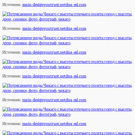
Источник:
main-designyoutrust.netdna-ssl.com
Источник:
main-designyoutrust.netdna-ssl.com
Источник:
main-designyoutrust.netdna-ssl.com
Источник:
main-designyoutrust.netdna-ssl.com
Источник:
main-designyoutrust.netdna-ssl.com
Источник:
main-designyoutrust.netdna-ssl.com