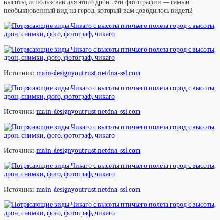
высоты, использовав для этого дрон. Эти фотографии — самый
необыкновенный вид на город, который вам доводилось видеть!
Источник:
main-designyoutrust.netdna-ssl.com
Источник:
main-designyoutrust.netdna-ssl.com
Источник:
main-designyoutrust.netdna-ssl.com
Источник:
main-designyoutrust.netdna-ssl.com