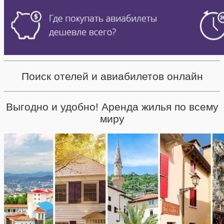
Поиск отелей и авиабилетов онлайн
Выгодно и удобно! Аренда жилья по всему
миру