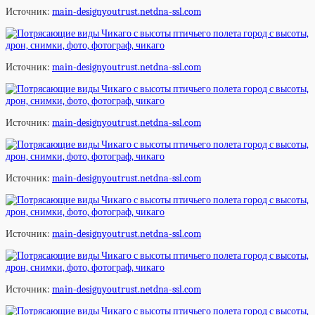
Источник:
main-designyoutrust.netdna-ssl.com
Источник:
main-designyoutrust.netdna-ssl.com
Источник:
main-designyoutrust.netdna-ssl.com
Источник:
main-designyoutrust.netdna-ssl.com
Источник:
main-designyoutrust.netdna-ssl.com
Источник:
main-designyoutrust.netdna-ssl.com