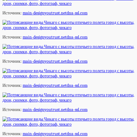
Источник:
main-designyoutrust.netdna-ssl.com
Источник:
main-designyoutrust.netdna-ssl.com
Источник:
main-designyoutrust.netdna-ssl.com
Источник:
main-designyoutrust.netdna-ssl.com
Источник:
main-designyoutrust.netdna-ssl.com
Источник:
main-designyoutrust.netdna-ssl.com