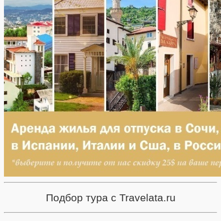
Подбор тура с Travelata.ru