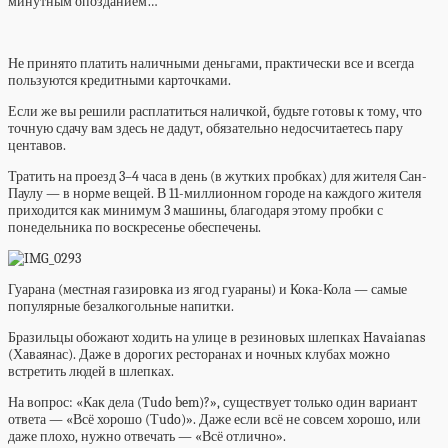
минутным опозданием…
Не принято платить наличными деньгами, практически все и всегда
пользуются кредитными карточками.
Если же вы решили расплатиться наличкой, будьте готовы к тому, что
точную сдачу вам здесь не дадут, обязательно недосчитаетесь пару
центавов.
Тратить на проезд 3–4 часа в день (в жутких пробках) для жителя Сан-
Паулу — в норме вещей. В 11-миллионном городе на каждого жителя
приходится как минимум 3 машины, благодаря этому пробки с
понедельника по воскресенье обеспечены.
Гуарана (местная газировка из ягод гуараны) и Кока-Кола — самые
популярные безалкогольные напитки.
Бразильцы обожают ходить на улице в резиновых шлепках Havaianas
(Хаваянас). Даже в дорогих ресторанах и ночных клубах можно
встретить людей в шлепках.
На вопрос: «Как дела (Tudo bem)?», существует только один вариант
ответа — «Всё хорошо (Тudo)». Даже если всё не совсем хорошо, или
даже плохо, нужно отвечать — «Всё отлично».