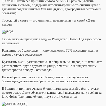
5, а то и 10 лет перед принятием этого решения. Бразильцы очень
привязаны к семьям, поддерживают очень крепкие отношения даже с
дальними родственниками (тётями, дядями, двоюродными сестрами и
братьями).
Трое детей в семье — это минимум, практически нет семей с 2-мя
детьми.
Самый важный праздник в году — Рождество. Новый Год здесь особо
не отмечают.
Большинство бразильцев — католики, около 70% населения ходят в
церковь каждое воскресенье.
Бразильцы очень разговорчивый и общительный народ, они начинают
разговаривать друг с другом на улице, в магазине, в общественном
транспорте по поводу и без повода.
На юге Бразилии очень много блондинистых и голубоглазых
бразильцев, далеко не все бразильцы темноволосые и смуглые.
В Бразилии принято считать блондинами даже людей с тёмно-русым
цветом волос. Даже обладатели каштановой шевелюры могут сойти за
loiro/loira (блондина/блондинку) в этой части мира.