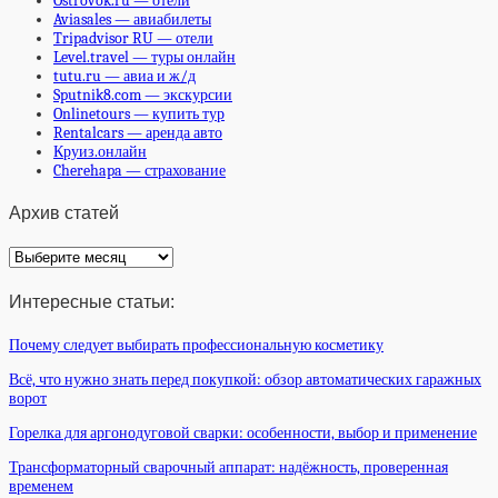
Ostrovok.ru — отели
Aviasales — авиабилеты
Tripadvisor RU — отели
Level.travel — туры онлайн
tutu.ru — авиа и ж/д
Sputnik8.com — экскурсии
Onlinetours — купить тур
Rentalcars — аренда авто
Круиз.онлайн
Cherehapa — страхование
Архив статей
Архив
статей
Интересные статьи:
Почему следует выбирать профессиональную косметику
Всё, что нужно знать перед покупкой: обзор автоматических гаражных
ворот
Горелка для аргонодуговой сварки: особенности, выбор и применение
Трансформаторный сварочный аппарат: надёжность, проверенная
временем