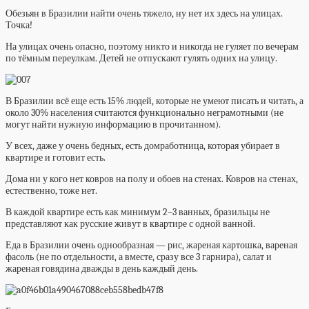
Обезьян в Бразилии найти очень тяжело, ну нет их здесь на улицах.
Точка!
На улицах очень опасно, поэтому никто и никогда не гуляет по вечерам
по тёмным переулкам. Детей не отпускают гулять одних на улицу.
В Бразилии всё еще есть 15% людей, которые не умеют писать и читать, а
около 30% населения считаются функционально неграмотными (не
могут найти нужную информацию в прочитанном).
У всех, даже у очень бедных, есть домработница, которая убирает в
квартире и готовит есть.
Дома ни у кого нет ковров на полу и обоев на стенах. Ковров на стенах,
естественно, тоже нет.
В каждой квартире есть как минимум 2–3 ванных, бразильцы не
представляют как русские живут в квартире с одной ванной.
Еда в Бразилии очень однообразная — рис, жареная картошка, вареная
фасоль (не по отдельности, а вместе, сразу все 3 гарнира), салат и
жареная говядина дважды в день каждый день.