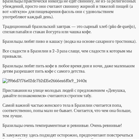
Бразильцы практически никогда не едят свинину, не из-за религиозных
убеждений, просто они считают свинину жирной и тяжелой пищей (а
вот «лёгкую» для пищеварения фасоль они с удовольствием
употребляют каждый день).
Традиционный бразильский завтрак — это сырный хлеб (pão de queijo),
спелая папайя и стакан йогурта или чашка кофе.
Бразильцы любят пиво и кашасу (водка на основе сахарного тростника).
Все сладости в Бразилии в 2–3 раза слаще, чем сладости к которым мы
привыкли.
Бразильцы любят пить кофе в любое время дня и ночи, даже маленьким
детям разрешают пить кофе с самого детства.
Приставания на улице молодых людей с предложением «Девушка,
давайте познакомимся» считаются строгим табу.
Самой важной частью женского тела в Бразилии считается попа,
соответственно, попы мало не бывает. Считается, что чем она больше,
тем лучше.
Бразильцы очень темпераментные и ревнивые. Очень ревнивые!
К замужеству здесь подходят осторожно, предпочитают повстречаться