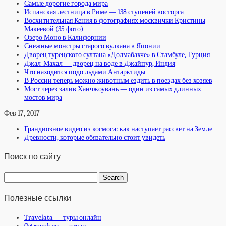
Самые дорогие города мира
Испанская лестница в Риме — 138 ступеней восторга
Восхитительная Кения в фотографиях москвички Кристины
Макеевой (35 фото)
Озеро Моно в Калифорнии
Снежные монстры старого вулкана в Японии
Дворец турецского султана «Долмабахче» в Стамбуле, Турция
Джал-Махал — дворец на воде в Джайпур, Индия
Что находится подо льдами Антарктиды
В России теперь можно животным ездить в поездах без хозяев
Мост через залив Ханчжоувань — один из самых длинных
мостов мира
Фев 17, 2017
Грандиозное видео из космоса: как наступает рассвет на Земле
Древности, которые обязательно стоит увидеть
Поиск по сайту
Полезные ссылки
Travelata — туры онлайн