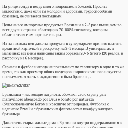
На улице всегда и везде много попрошаек и бомжей. Просить
милостыню, даже если ты молодой и здоровый, трудоспособный
бразилец, не считается постыдным.
Цены на все импортные продукты в Бразилии в 2–3 раза выше, чем во
всех других странах «благодаря» 70-100% госналогу, которым
облагаются все импортные товары.
Из-за высоких цен даже за продукты в супермаркете принято платить
кредитной карточкой в рассрочку на 2–3 месяца. В универмагах и
магазинах все цены написаны таким образом 20×6 (итого 120 реалов, в
рассрочку на 6 месяцев).
Сериалы и футбол никогда не показывают по телевизору в одно и то же
время, так как просмотр обоих шедевров широкоэкранного искусства –
неотъемлемая часть каждодневного быта бразильца.
Бразильцы – настоящие патриоты, обожают свою страну país
maravilhoso abençoado por Deus e bonito por natureza
(благословленную Богом и красивую от природы). Футболка с
надписью Brasil и с бразильским флагом есть в шкафу у каждого
бразильца.
Даже очень старые жилые дома в Бразилии внутри поддерживаются в
очень хорошем состоянии, так как каждый жилец в обязательном