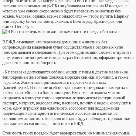
и пернатые питомцы смогут колесить по России без нас. Федеральная
пассажирская компания (ФПК) опубликовала список из 13 поездов, в
которых уже совсем скоро можно будет перевозить животных без
хозяев. Человек, однако, все же понадобится — чтобы купить Шарику
или Барсику билет на поезд, скажем, в Волгоград, Красноярск или
Санкт-Петербург.
В РЖД отмечают, что перевозка домашних животных без
сопровождения владельцев будет осуществляться в багажных купе
поездов дальнего следования. При этом один хозяин сможет отправить
в путешествие до трех питомцев за раз (естественно, оформив три места
для клеток или контейнеров).
«К перевозке допускаются собаки, кошки, птицы и другие маленькие
теплокровные животные (хомяки, морские свинки, кролики), а также
черепахи. Животные принимаются к перевозке в клетках
(контейнерах). В течение всей поездки животное должно находиться в
клетке (контейнере) в багажном купе. Вместе с питомцем можно
отправить в конверте сопроводительные документы (ветеринарный
паспорт, метрику, родословную, паспорт), поилку с водой, кормушку и
корм, одну игрушку для животного, абсорбент для поддержания
надлежащего санитарно-гигиенического состояния в клетке. За
состоянием животного во время поездки будут наблюдать проводники
пассажирских вагонов», — поясняют в РЖД.
Стоимость таких поездок будет варьироваться, но минимальная сумма