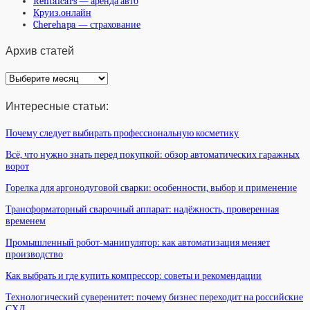
Rentalcars — аренда авто
Круиз.онлайн
Cherehapa — страхование
Архив статей
Архив
статей
Интересные статьи:
Почему следует выбирать профессиональную косметику
Всё, что нужно знать перед покупкой: обзор автоматических гаражных
ворот
Горелка для аргонодуговой сварки: особенности, выбор и применение
Трансформаторный сварочный аппарат: надёжность, проверенная
временем
Промышленный робот-манипулятор: как автоматизация меняет
производство
Как выбрать и где купить компрессор: советы и рекомендации
Технологический суверенитет: почему бизнес переходит на российские
СХД