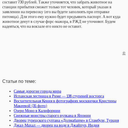
составит 730 рублей. Также уточняется, что забрать животное на
станции прибытия сможет только тот человек, который указан в
заявлении на перевозку (его вы будете заполнять при отправке
питомца). Для этого ему нужно будет предъявить паспорт. А вот куда
животное денут в случае форс-мажора, в РЖД не уточняют. Будем
надеяться, что на вокзале его никто не оставит.
©
Статьи по теме:
Самые дорогие города мира
Испанская лестница в Риме — 138 ступеней восторга
Восхитительная Кения в фотографиях москвички Кристины
Макеевой (35 фото)
Озеро Моно в Калифорнии
Снежные монстры старого вулкана в Японии
Дворец турецского султана «Долмабахче» в Стамбуле, Турция
Джал-Махал — дворец на воде в Джайпур, Индия