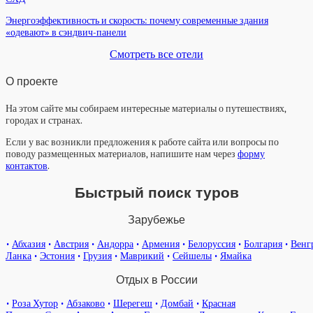
Энергоэффективность и скорость: почему современные здания
«одевают» в сэндвич-панели
Смотреть все отели
О проекте
На этом сайте мы собираем интересные материалы о путешествиях,
городах и странах.
Если у вас возникли предложения к работе сайта или вопросы по
поводу размещенных материалов, напишите нам через
форму
контактов
.
Быстрый поиск туров
Зарубежье
•
Абхазия
•
Австрия
•
Андорра
•
Армения
•
Белоруссия
•
Болгария
•
Венг
Ланка
•
Эстония
•
Грузия
•
Маврикий
•
Сейшелы
•
Ямайка
Отдых в России
•
Роза Хутор
•
Абзаково
•
Шерегеш
•
Домбай
•
Красная