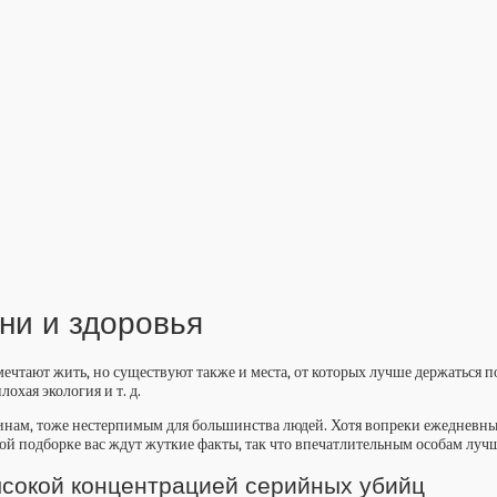
ни и здоровья
се мечтают жить, но существуют также и места, от которых лучше держатьс
хая экология и т. д.
ичинам, тоже нестерпимым для большинства людей. Хотя вопреки ежедневн
ой подборке вас ждут жуткие факты, так что впечатлительным особам лучш
высокой концентрацией серийных убийц