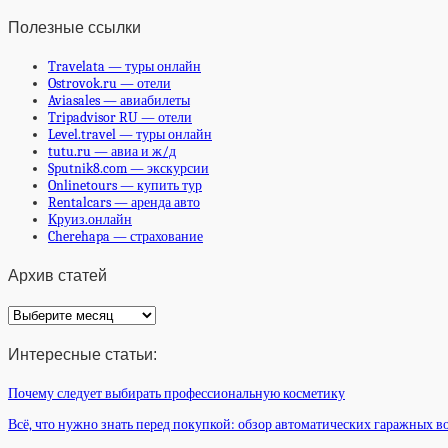
Полезные ссылки
Travelata — туры онлайн
Ostrovok.ru — отели
Aviasales — авиабилеты
Tripadvisor RU — отели
Level.travel — туры онлайн
tutu.ru — авиа и ж/д
Sputnik8.com — экскурсии
Onlinetours — купить тур
Rentalcars — аренда авто
Круиз.онлайн
Cherehapa — страхование
Архив статей
Архив
статей
Интересные статьи:
Почему следует выбирать профессиональную косметику
Всё, что нужно знать перед покупкой: обзор автоматических гаражных в