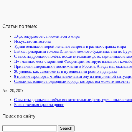
Статьи по теме:
10 фотокурьезов с пляжей всего мира
Искусство автостопа
Удивительные и порой нелепые запреты в разных странах мира
Байкал, рекордная голова Ильича и немного буддизма: гид по Бур
С высоты дроньего полёта: восхитительные фото, сделанные лет
11+ главных мест старинной Флоренции, которую называют колыб
Привычки американки после жизни в России. А ведь мы, оказывае
20 уловок, как сэкономить в путешествии ровно в два раза
8 правил аэропорта, чтобы извлечь выгоду из неприятной ситуаци
Самые настоящие подводные города, которые вы можете посетить
Авг 20, 2017
С высоты дроньего полёта: восхитительные фото, сделанные лет
Божественная красота дорог
Поиск по сайту