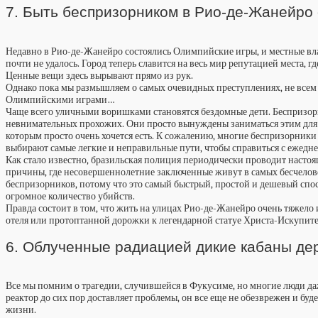
7. Быть беспризорником в Рио-де-Жанейро 
Недавно в Рио-де-Жанейро состоялись Олимпийские игры, и местные власт
почти не удалось. Город теперь славится на весь мир репутацией места,
Ценные вещи здесь вырывают прямо из рук.
Однако пока мы размышляем о самых очевидных преступлениях, не всем и
Олимпийскими играми…
Чаще всего уличными воришками становятся бездомные дети. Беспризорн
невнимательных прохожих. Они просто вынуждены заниматься этим для в
которым просто очень хочется есть. К сожалению, многие беспризорники с
выбирают самые легкие и неправильные пути, чтобы справиться с ежедн
Как стало известно, бразильская полиция периодически проводит настоя
причины, где несовершеннолетние заключенные живут в самых бесчелов
беспризорников, потому что это самый быстрый, простой и дешевый спосо
огромное количество убийств.
Правда состоит в том, что жить на улицах Рио-де-Жанейро очень тяжело 
отеля или протоптанной дорожки к легендарной статуе Христа-Искупите
6. Облученные радиацией дикие кабаны дер
Все мы помним о трагедии, случившейся в Фукусиме, но многие люди да
реактор до сих пор доставляет проблемы, он все еще не обезврежен и б
жизни.