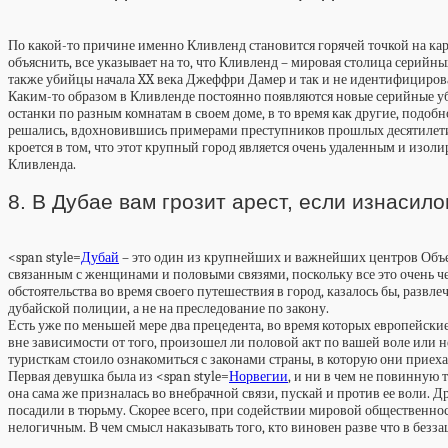
По какой-то причине именно Кливленд становится горячей точкой на кар
объяснить, все указывает на то, что Кливленд – мировая столица серий
также убийцы начала XX века Джеффри Дамер и так и не идентифицирова
Каким-то образом в Кливленде постоянно появляются новые серийные уби
останки по разным комнатам в своем доме, в то время как другие, подо
решались, вдохновившись примерами преступников прошлых десятилетий,
кроется в том, что этот крупный город является очень удаленным и из
Кливленда.
8. В Дубае вам грозит арест, если изнасил
<span style=
Дубай
– это один из крупнейших и важнейших центров Объе
связанным с женщинами и половыми связями, поскольку все это очень ч
обстоятельства во время своего путешествия в город, казалось бы, раз
дубайской полиции, а не на преследование по закону.
Есть уже по меньшей мере два прецедента, во время которых европейски
вне зависимости от того, произошел ли половой акт по вашей воле или нет
туристкам стоило ознакомиться с законами страны, в которую они приеха
Первая девушка была из <span style=
Норвегии
, и ни в чем не повинную 
она сама же призналась во внебрачной связи, пускай и против ее воли. 
посадили в тюрьму. Скорее всего, при содействии мировой общественност
нелогичным. В чем смысл наказывать того, кто виновен разве что в безз