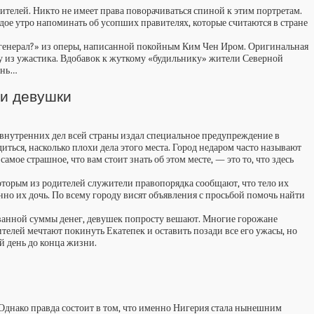
ителей. Никто не имеет права поворачиваться спиной к этим портретам.
дое утро напоминать об усопших правителях, которые считаются в стране
й генерал?» из оперы, написанной покойным Ким Чен Иром. Оригинальная
ыку из ужастика. Вдобавок к жуткому «будильнику» жители Северной
знь…
 и девушки
внутренних дел всей страны издал специальное предупреждение в
иться, насколько плохи дела этого места. Город недаром часто называют
мое страшное, что вам стоит знать об этом месте, — это то, что здесь
торым из родителей служители правопорядка сообщают, что тело их
нно их дочь. По всему городу висят объявления с просьбой помочь найти
бованной суммы денег, девушек попросту вешают. Многие горожане
телей мечтают покинуть Екатепек и оставить позади все его ужасы, но
й день до конца жизни.
 Однако правда состоит в том, что именно Нигерия стала нынешним