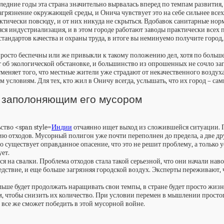
следние годы эта страна значительно вырвалась вперед по темпам развити
грязнение окружающей среды, и Онича чувствует это на себе сильнее все
ктически повсюду, и от них никуда не скрыться. Вдобавок санитарные норм
ся индустриализация, и в этом городе работают заводы практически всех 
андартов качества и охраны труда, в итоге вы неминуемо получите город, 
росто беспечны или же привыкли к такому положению дел, хотя по больше
т об экологической обстановке, и большинство из опрошенных не сочло з
няет того, что местные жители уже страдают от некачественного воздуха.
 условиям. Для тех, кто жил в Оничу всегда, услышать, что их город – с
с заполоняющим его мусором
тво <span style=
Индии
отчаянно ищет выход из сложившейся ситуации. П
ию отходов. Мусорный полигон уже почти переполнен до предела, а две д
существует оправданное опасение, что это не решит проблему, а только усу
ует.
 на свалки. Проблема отходов стала такой серьезной, что они начали нав
дствие, и еще больше загрязняя городской воздух. Эксперты переживают, ч
ьше будет продолжать наращивать свои темпы, в стране будет просто жизн
, чтобы снизить их количество. При условии перемен в мышлении просто
 все же сможет победить в этой мусорной войне.