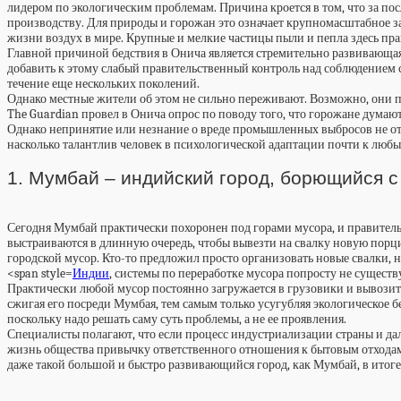
лидером по экологическим проблемам. Причина кроется в том, что за по
производству. Для природы и горожан это означает крупномасштабное за
жизни воздух в мире. Крупные и мелкие частицы пыли и пепла здесь пра
Главной причиной бедствия в Онича является стремительно развивающая
добавить к этому слабый правительственный контроль над соблюдением ст
течение еще нескольких поколений.
Однако местные жители об этом не сильно переживают. Возможно, они п
The Guardian провел в Онича опрос по поводу того, что горожане думаю
Однако непринятие или незнание о вреде промышленных выбросов не отме
насколько талантлив человек в психологической адаптации почти к любым
1. Мумбай – индийский город, борющийся 
Сегодня Мумбай практически похоронен под горами мусора, и правительс
выстраиваются в длинную очередь, чтобы вывезти на свалку новую порц
городской мусор. Кто-то предложил просто организовать новые свалки, но 
<span style=
Индии
, системы по переработке мусора попросту не существ
Практически любой мусор постоянно загружается в грузовики и вывозится
сжигая его посреди Мумбая, тем самым только усугубляя экологическое бе
поскольку надо решать саму суть проблемы, а не ее проявления.
Специалисты полагают, что если процесс индустриализации страны и дал
жизнь общества привычку ответственного отношения к бытовым отходам
даже такой большой и быстро развивающийся город, как Мумбай, в итоге