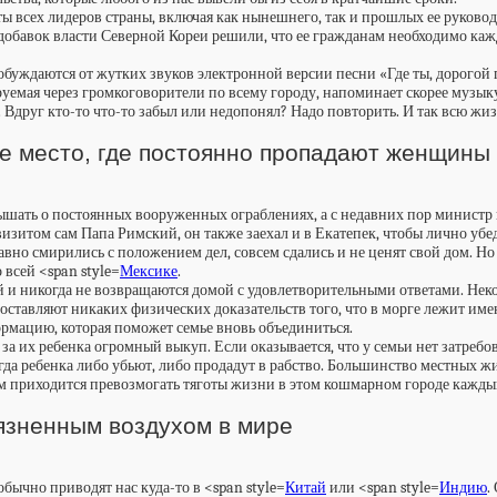
ы всех лидеров страны, включая как нынешнего, так и прошлых ее руковод
Вдобавок власти Северной Кореи решили, что ее гражданам необходимо каж
пробуждаются от жутких звуков электронной версии песни «Где ты, дорого
лируемая через громкоговорители по всему городу, напоминает скорее муз
Вдруг кто-то что-то забыл или недопонял? Надо повторить. И так всю жи
кое место, где постоянно пропадают женщины
шать о постоянных вооруженных ограблениях, а с недавних пор министр 
изитом сам Папа Римский, он также заехал и в Екатепек, чтобы лично убед
но смирились с положением дел, совсем сдались и не ценят свой дом. Но са
всей <span style=
Мексике
.
и никогда не возвращаются домой с удовлетворительными ответами. Неко
оставляют никаких физических доказательств того, что в морге лежит име
рмацию, которая поможет семье вновь объединиться.
за их ребенка огромный выкуп. Если оказывается, что у семьи нет затре
да ребенка либо убьют, либо продадут в рабство. Большинство местных жи
ным приходится превозмогать тяготы жизни в этом кошмарном городе кажды
рязненным воздухом в мире
бычно приводят нас куда-то в <span style=
Китай
или <span style=
Индию
.