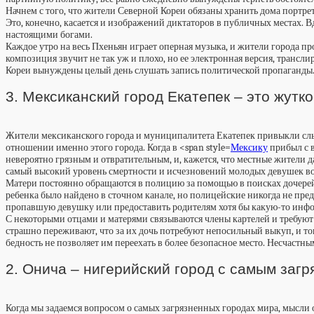
Начнем с того, что жители Северной Кореи обязаны хранить дома портрет
Это, конечно, касается и изображений диктаторов в публичных местах. 
настоящими богами.
Каждое утро на весь Пхеньян играет оперная музыка, и жители города 
композиция звучит не так уж и плохо, но ее электронная версия, транс
Кореи вынуждены целый день слушать запись политической пропаганды. 
3. Мексиканский город Екатепек – это жут
Жители мексиканского города и муниципалитета Екатепек привыкли слы
отношении именно этого города. Когда в <span style=
Мексику
прибыл с в
невероятно грязным и отвратительным, и, кажется, что местные жители дав
самый высокий уровень смертности и исчезновений молодых девушек во 
Матери постоянно обращаются в полицию за помощью в поисках дочерей 
ребенка было найдено в сточном канале, но полицейские никогда не пред
пропавшую девушку или предоставить родителям хотя бы какую-то инфо
С некоторыми отцами и матерями связываются члены картелей и требуют 
страшно переживают, что за их дочь потребуют непосильный выкуп, и тог
бедность не позволяет им переехать в более безопасное место. Несчаст
2. Онича – нигерийский город с самым заг
Когда мы задаемся вопросом о самых загрязненных городах мира, мысли о