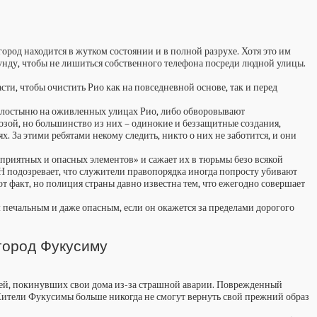
ород находится в жутком состоянии и в полной разрухе. Хотя это им
екунду, чтобы не лишиться собственного телефона посреди людной улицы.
и, чтобы очистить Рио как на повседневной основе, так и перед
милостыню на оживленных улицах Рио, либо обворовывают
зой, но большинство из них – одинокие и беззащитные создания,
. За этими ребятами некому следить, никто о них не заботится, и они
еприятных и опасных элементов» и сажает их в тюрьмы безо всякой
 подозревает, что служители правопорядка иногда попросту убивают
т факт, но полиция страны давно известна тем, что ежегодно совершает
м печальным и даже опасным, если он окажется за пределами дорогого
город Фукусиму
елей, покинувших свои дома из-за страшной аварии. Поврежденный
 Жители Фукусимы больше никогда не смогут вернуть свой прежний образ