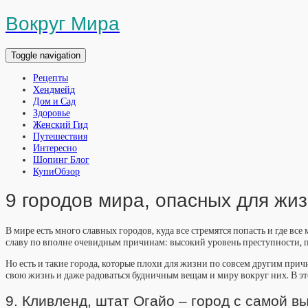
Вокруг Мира
Toggle navigation
Рецепты
Хендмейд
Дом и Сад
Здоровье
Женский Гид
Путешествия
Интересно
Шопинг Блог
КупиОбзор
9 городов мира, опасных для жиз
В мире есть много славных городов, куда все стремятся попасть и где в
славу по вполне очевидным причинам: высокий уровень преступности, пло
Но есть и такие города, которые плохи для жизни по совсем другим пр
свою жизнь и даже радоваться будничным вещам и миру вокруг них. В эт
9. Кливленд, штат Огайо – город с самой 