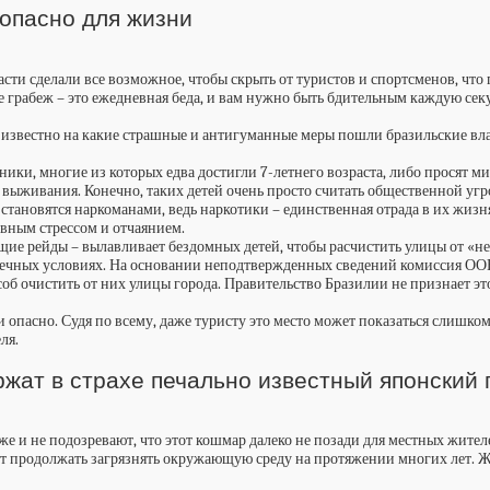
опасно для жизни
и сделали все возможное, чтобы скрыть от туристов и спортсменов, что г
 где грабеж – это ежедневная беда, и вам нужно быть бдительным каждую с
звестно на какие страшные и антигуманные меры пошли бразильские власт
ики, многие из которых едва достигли 7-летнего возраста, либо просят 
ыживания. Конечно, таких детей очень просто считать общественной угро
тановятся наркоманами, ведь наркотики – единственная отрада в их жизнях
евным стрессом и отчаянием.
щие рейды – вылавливает бездомных детей, чтобы расчистить улицы от «н
ечных условиях. На основании неподтвержденных сведений комиссия ООН
б очистить от них улицы города. Правительство Бразилии не признает это
и опасно. Судя по всему, даже туристу это место может показаться слишко
ля.
жат в страхе печально известный японский 
же и не подозревают, что этот кошмар далеко не позади для местных жит
удет продолжать загрязнять окружающую среду на протяжении многих лет.