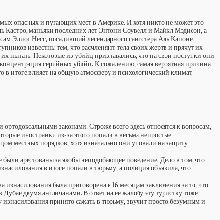
амых опасных и пугающих мест в Америке. И хотя никто не может это
ль Кастро, маньяки последних лет Энтони Соувелл и Майкл Мэдисон, а
сам Элиот Несс, посадивший легендарного гангстера Аль Капоне.
упников известны тем, что расчленяют тела своих жертв и прячут их
 их пытать. Некоторые из убийц признавались, что на свои поступки они
 концентрация серийных убийц. К сожалению, самая вероятная причина
то в итоге влияет на общую атмосферу и психологический климат
 и ортодоксальными законами. Строже всего здесь относятся к вопросам,
торые иностранки из-за этого попали в весьма непростые
ицом местных порядков, хотя изначально они уповали на защиту
 были арестованы за якобы неподобающее поведение. Дело в том, что
знасилования в итоге попали в тюрьму, а полиция объявила, что
а изнасилования была приговорена к 16 месяцам заключения за то, что
 Дубае двумя англичанами. В ответ на ее жалобу эту туристку тоже
ву изнасилования принято сажать в тюрьму, звучит просто безумным и