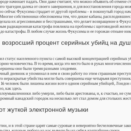
оде начинает падать. Они даже считают, что можно объявить об отмене ста
то трагедия далека от своего завершения, и для восстановления города м
о сейчас Фукусима страдает от другой проблемы – в покинутый город нач
Многие собственники обеспокоены тем, что дикие кабаны, расплодившиеся
сделала их агрессивными и бесстрашными, что делает возвращение в Фукус
орым радиационная катастрофа повлияла на проблемы с щитовидной железой
е до катастрофы. В любом случае жизнь Фукусимы и ее горожан отныне ник
и возросший процент серийных убийц на ду
чил статус населенного пункта с самой высокой концентрацией серийных
рию человечества. В то время, когда это место было в руках многочисле
совершены они были тремя разными злодеями.
ичный дневник и упоминал в нем и свою работу по этим страшным престу
что нераскрытые убийства могли быть совершены еще четырьмя преступ
я 16 человек были лишены жизни всего одним серийным убийцей, Лондон в
, как здесь.
 злоумышленники либо умерли, либо были арестованы, и, к счастью, не су
ромный канадский городок на несколько лет стал домом для стольких жес
от жуткой электронной музыки
стии, и в этой стране царят самые суровые и невероятно бесчеловечные з
ства, которые любого из нас вывели бы из себя в кратчайшие сроки.