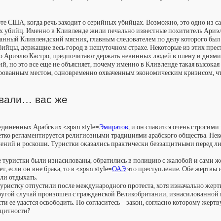
те США, когда речь заходит о серийных убийцах. Возможно, это одно из с
ных убийц. Именно в Кливленде жили печально известные похититель Ариэ
нный Кливлендский мясник, главным следователем по делу которого был 
йцы, держащие весь город в нешуточном страхе. Некоторые из этих прест
бно Ариэлю Кастро, предпочитают держать невинных людей в плену и днями
 но это все еще не объясняет, почему именно в Кливленде такая высокая
олированным местом, одновременно охваченным экономическим кризисом, ч
овали… вас же
диненных Арабских <span style=
Эмиратов
, и он славится очень строгими
етко регламентируется религиозными традициями арабского общества. Неко
влечений и роскоши. Туристки оказались практически беззащитными перед л
е туристки были изнасилованы, обратились в полицию с жалобой и сами же
, если он вне брака, то в <span style=
ОАЭ
это преступление. Обе жертвы и
ли отдыхать.
туристку отпустили после международного протеста, хотя изначально жертв
Другой случай произошел с гражданской Великобритании, изнасилованной в
и ее удастся освободить. Но согласитесь – закон, согласно которому жерт
ащитности?