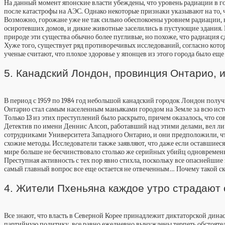
На данный момент японские власти убеждены, что уровень радиации в гор
после катастрофы на АЭС. Однако некоторые признаки указывают на то, ч
Возможно, горожане уже не так сильно обеспокоены уровнем радиации, н
осиротевших домов, и дикие животные заселились в пустующие здания. 
природе эти существа обычно более пугливые, но похоже, что радиация 
Хуже того, существует ряд противоречивых исследований, согласно кот
ученые считают, что плохое здоровье у японцев из этого города было ещ
5. Канадский Лондон, провинция Онтарио, 
В период с 1959 по 1984 год небольшой канадский городок Лондон полу
Онтарио стал самым населенным маньяками городом на Земле за всю исто
Только 13 из этих преступлений было раскрыто, причем оказалось, что 
Детектив по имени Деннис Алсоп, работавший над этими делами, вел л
сотрудниками Университета Западного Онтарио, и они предположили, 
схожие методы. Исследователи также заявляют, что даже если оставшиес
мире больше не бесчинствовало столько же серийных убийц одновременно
Преступная активность с тех пор явно стихла, поскольку все опаснейшие
самый главный вопрос все еще остается не отвеченным… Почему такой ск
4. Жители Пхеньяна каждое утро страдают 
Все знают, что власть в Северной Корее принадлежит диктаторской дина
партийную политику, все равно ежедневно вынуждены терпеть обстоятель