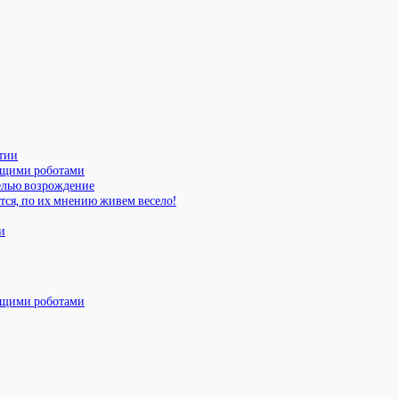
ятии
ающими роботами
елью возрождение
тся, по их мнению живем весело!
и
ающими роботами