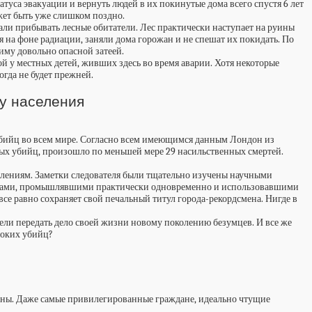
туса эвакуации и вернуть людей в их покинутые дома всего спустя 6 лет
ожет быть уже слишком поздно.
али прибывать лесные обитатели. Лес практически наступает на руины
 на фоне радиации, заняли дома горожан и не спешат их покидать. По
иму довольно опасной затеей.
 у местных детей, живших здесь во время аварии. Хотя некоторые
огда не будет прежней.
шу населения
 убийц во всем мире. Согласно всем имеющимся данным Лондон из
нных убийц, произошло по меньшей мере 29 насильственных смертей.
плениям. Заметки следователя были тщательно изучены научными
никами, промышлявшими практически одновременно и использовавшими
се равно сохраняет свой печальный титул города-рекордсмена. Нигде в
мели передать дело своей жизни новому поколению безумцев. И все же
токих убийц?
аконы. Даже самые привилегированные граждане, идеально чтущие