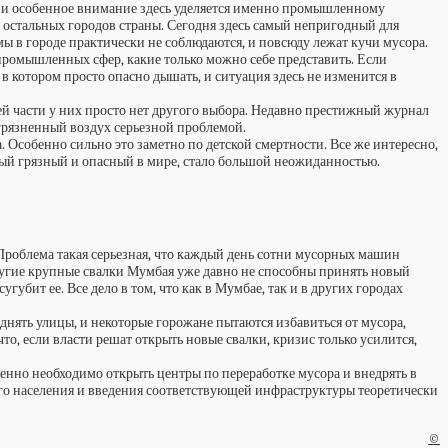
я, и особенное внимание здесь уделяется именно промышленному
х остальных городов страны. Сегодня здесь самый непригодный для
ы в городе практически не соблюдаются, и повсюду лежат кучи мусора.
промышленных сфер, какие только можно себе представить. Если
в котором просто опасно дышать, и ситуация здесь не изменится в
й части у них просто нет другого выбора. Недавно престижный журнал
агрязненный воздух серьезной проблемой.
 Особенно сильно это заметно по детской смертности. Все же интересно,
амый грязный и опасный в мире, стало большой неожиданностью.
роблема такая серьезная, что каждый день сотни мусорных машин
ругие крупные свалки Мумбая уже давно не способны принять новый
губит ее. Все дело в том, что как в Мумбае, так и в других городах
однять улицы, и некоторые горожане пытаются избавиться от мусора,
то, если власти решат открыть новые свалки, кризис только усилится,
енно необходимо открыть центры по переработке мусора и внедрять в
го населения и введения соответствующей инфраструктуры теоретически
©